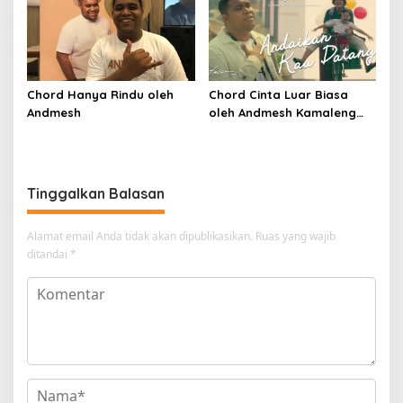
Chord Hanya Rindu oleh
Chord Cinta Luar Biasa
Andmesh
oleh Andmesh Kamaleng
(SKA VERSION by. GENJA
SKA)
Tinggalkan Balasan
Alamat email Anda tidak akan dipublikasikan.
Ruas yang wajib
ditandai
*