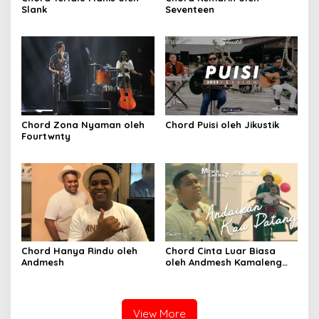
Slank
Seventeen
Chord Zona Nyaman oleh
Chord Puisi oleh Jikustik
Fourtwnty
Chord Hanya Rindu oleh
Chord Cinta Luar Biasa
Andmesh
oleh Andmesh Kamaleng
(SKA VERSION by. GENJA
SKA)
View More