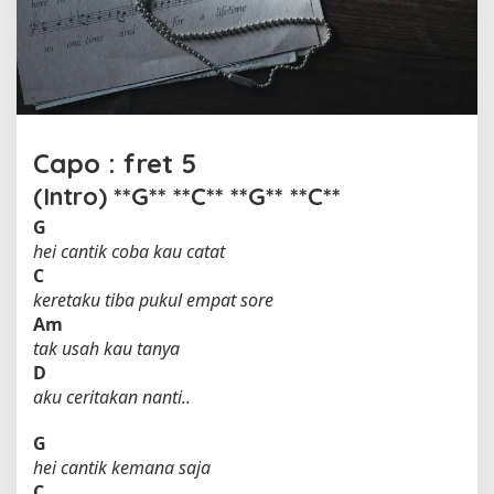
g
j
a
o
l
e
h
Capo : fret 5
A
d
(Intro) **G** **C** **G** **C**
h
G
i
hei cantik coba kau catat
t
i
C
a
keretaku tiba pukul empat sore
S
Am
o
tak usah kau tanya
f
D
y
aku ceritakan nanti..
a
n
G
hei cantik kemana saja
C