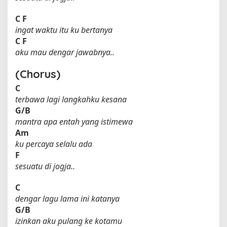
C
F
ingat waktu itu ku bertanya
C
F
aku mau dengar jawabnya..
(Chorus)
C
terbawa lagi langkahku kesana
G/B
mantra apa entah yang istimewa
Am
ku percaya selalu ada
F
sesuatu di jogja..
C
dengar lagu lama ini katanya
G/B
izinkan aku pulang ke kotamu