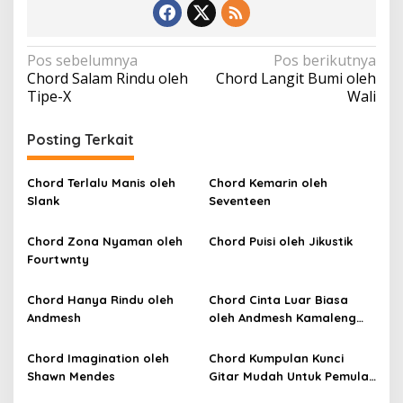
N
Pos sebelumnya
Pos berikutnya
Chord Salam Rindu oleh
Chord Langit Bumi oleh
a
Tipe-X
Wali
v
i
Posting Terkait
g
a
Chord Terlalu Manis oleh
Chord Kemarin oleh
Slank
Seventeen
s
i
Chord Zona Nyaman oleh
Chord Puisi oleh Jikustik
p
Fourtwnty
o
Chord Hanya Rindu oleh
Chord Cinta Luar Biasa
s
Andmesh
oleh Andmesh Kamaleng
(SKA VERSION by. GENJA
SKA)
Chord Imagination oleh
Chord Kumpulan Kunci
Shawn Mendes
Gitar Mudah Untuk Pemula
oleh Penyanyi Pemula