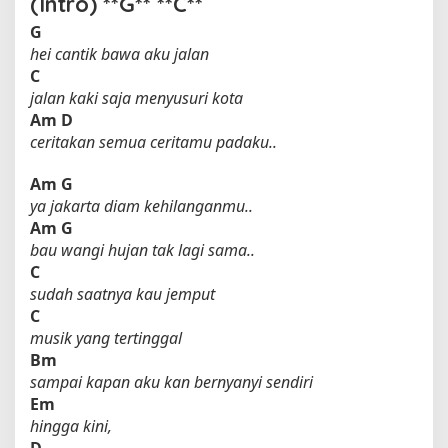
(Intro) **G** **C**
G
hei cantik bawa aku jalan
C
jalan kaki saja menyusuri kota
Am
D
ceritakan semua ceritamu padaku..
Am
G
ya jakarta diam kehilanganmu..
Am
G
bau wangi hujan tak lagi sama..
C
sudah saatnya kau jemput
C
musik yang tertinggal
Bm
sampai kapan aku kan bernyanyi sendiri
Em
hingga kini,
D