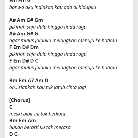
Em
Fm
G
bahwa aku inginkan kau ada di hidupku
A#
Am
G#
Gm
pikirlah saja dulu hingga tiada ragu
A#
Am
G#
G
agar mulus jalanku melangkah menuju ke hatimu
F
Em
D#
Dm
pikirlah saja dulu hingga tiada ragu
F
Em
D#
D
C
agar mulus jalanku melangkah menuju ke hatimu
Bm
Em
A7
Am
D
oh.. siapkah kau tuk jatuh cinta lagi
[Chorus]
C
meski bibir ini tak berkata
Bm
Em
Am
bukan berarti ku tak merasa
D
G