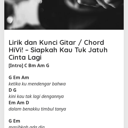
u
k
J
a
t
u
h
Lirik dan Kunci Gitar / Chord
C
i
HiVi! – Siapkah Kau Tuk Jatuh
n
Cinta Lagi
t
[Intro]
C
Bm
Am
G
a
L
a
G
Em
Am
g
ketika ku mendengar bahwa
i
D
G
o
kini kau tak lagi dengannya
l
Em
Am
D
e
dalam benakku timbul tanya
h
H
G
Em
i
masihkah ada dia
V