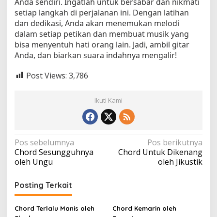
Anda sendiri. Ingatlah untuk bersabar dan nikmati
setiap langkah di perjalanan ini. Dengan latihan
dan dedikasi, Anda akan menemukan melodi
dalam setiap petikan dan membuat musik yang
bisa menyentuh hati orang lain. Jadi, ambil gitar
Anda, dan biarkan suara indahnya mengalir!
Post Views:
3,786
Ikuti Kami
N
Pos sebelumnya
Pos berikutnya
Chord Sesungguhnya
Chord Untuk Dikenang
a
oleh Ungu
oleh Jikustik
v
i
Posting Terkait
g
a
Chord Terlalu Manis oleh
Chord Kemarin oleh