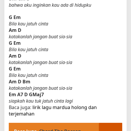
bahwa aku inginkan kau ada di hidupku
G
Em
Bila kau jatuh cinta
Am
D
katakanlah jangan buat sia-sia
G
Em
Bila kau jatuh cinta
Am
D
katakanlah jangan buat sia-sia
G
Em
Bila kau jatuh cinta
Am
D
Bm
katakanlah jangan buat sia-sia
Em
A7
D
GMaj7
siapkah kau tuk jatuh cinta lagi
Baca juga:
lirik lagu mardua holong dan
terjemahan​