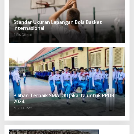
Standar Ukuran Lapangan Bola Basket
Internasional
5156 Dilihat
Pilihan Terbaik SMA DKI Jakarta untuk PPDB
2024
5091 Dilihat