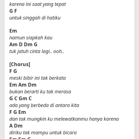
karena ini saat yang tepat
G
F
untuk singgah di hatiku
Em
namun siapkah kau
Am
D
Dm
G
tuk jatuh cinta lagi.. ooh..
[Chorus]
F
G
meski bibir ini tak berkata
Em
Am
Dm
bukan berarti ku tak merasa
G
C
Gm
C
ada yang berbeda di antara kita
F
G
Em
dan tak mungkin ku melewatkanmu hanya karena
A
Dm
diriku tak mampu untuk bicara