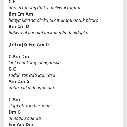
C
F
dan tak mungkin ku melewatkanmu
Bm
Em
Am
hanya karena diriku tak mampu untuk bicara
Bm
Cm
D
bahwa aku inginkan kau ada di hidupku
[Intro]
G
Em
Am
D
C
Am
Dm
kini ku tak lagi dengannya
G
C
sudah tak ada lagi rasa
Am
Dm
G
antara aku dengan dia
C
Am
siapkah kau bertahta
Dm
G
di hatiku adinda
Em
Am
Dm