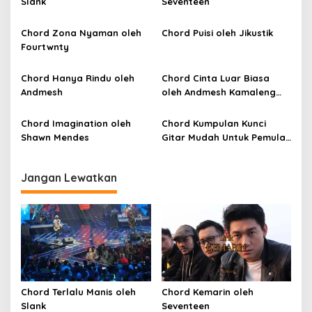
Slank
Seventeen
s
i
Chord Zona Nyaman oleh
Chord Puisi oleh Jikustik
p
Fourtwnty
o
Chord Hanya Rindu oleh
Chord Cinta Luar Biasa
s
Andmesh
oleh Andmesh Kamaleng
(SKA VERSION by. GENJA
SKA)
Chord Imagination oleh
Chord Kumpulan Kunci
Shawn Mendes
Gitar Mudah Untuk Pemula
oleh Penyanyi Pemula
Jangan Lewatkan
Chord Terlalu Manis oleh
Chord Kemarin oleh
Slank
Seventeen