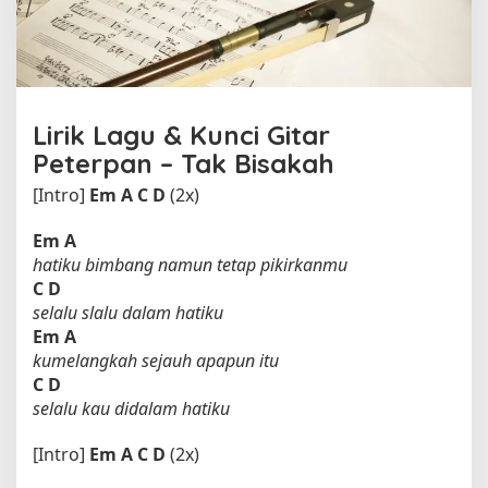
l
e
h
P
e
t
Lirik Lagu & Kunci Gitar
e
Peterpan – Tak Bisakah
r
p
[Intro]
Em
A
C
D
(2x)
a
n
Em
A
hatiku bimbang namun tetap pikirkanmu
C
D
selalu slalu dalam hatiku
Em
A
kumelangkah sejauh apapun itu
C
D
selalu kau didalam hatiku
[Intro]
Em
A
C
D
(2x)