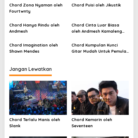
i
Chord Zona Nyaman oleh
Chord Puisi oleh Jikustik
p
Fourtwnty
o
Chord Hanya Rindu oleh
Chord Cinta Luar Biasa
s
Andmesh
oleh Andmesh Kamaleng
(SKA VERSION by. GENJA
SKA)
Chord Imagination oleh
Chord Kumpulan Kunci
Shawn Mendes
Gitar Mudah Untuk Pemula
oleh Penyanyi Pemula
Jangan Lewatkan
Chord Terlalu Manis oleh
Chord Kemarin oleh
Slank
Seventeen