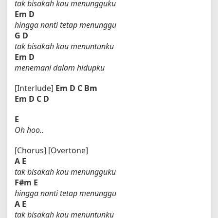
tak bisakah kau menungguku
Em
D
hingga nanti tetap menunggu
G
D
tak bisakah kau menuntunku
Em
D
menemani dalam hidupku
[Interlude]
Em
D
C
Bm
Em
D
C
D
E
Oh hoo..
[Chorus] [Overtone]
A
E
tak bisakah kau menungguku
F#m
E
hingga nanti tetap menunggu
A
E
tak bisakah kau menuntunku