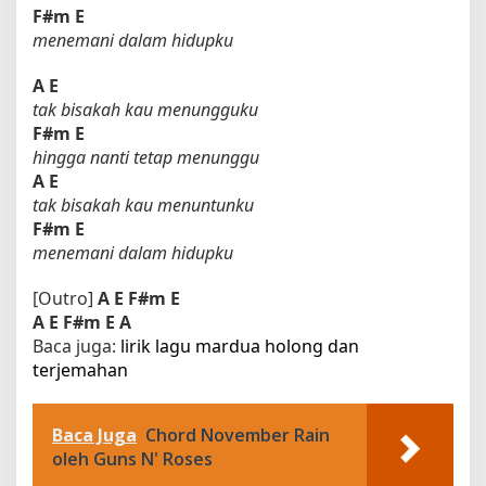
F#m
E
menemani dalam hidupku
A
E
tak bisakah kau menungguku
F#m
E
hingga nanti tetap menunggu
A
E
tak bisakah kau menuntunku
F#m
E
menemani dalam hidupku
[Outro]
A
E
F#m
E
A
E
F#m
E
A
Baca juga:
lirik lagu mardua holong dan
terjemahan​
Baca Juga
Chord November Rain
oleh Guns N' Roses