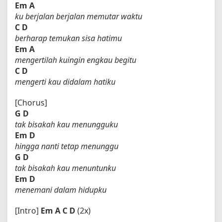
Em
A
ku berjalan berjalan memutar waktu
C
D
berharap temukan sisa hatimu
Em
A
mengertilah kuingin engkau begitu
C
D
mengerti kau didalam hatiku
[Chorus]
G
D
tak bisakah kau menungguku
Em
D
hingga nanti tetap menunggu
G
D
tak bisakah kau menuntunku
Em
D
menemani dalam hidupku
[Intro]
Em
A
C
D
(2x)