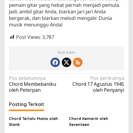
pemain gitar yang hebat pernah menjadi pemula.
Jadi, ambil gitar Anda, biarkan jari-jari Anda
bergerak, dan biarkan melodi mengalir. Dunia
musik menunggu Anda!
Post Views:
3,787
Ikuti Kami
N
Pos sebelumnya
Pos berikutnya
Chord Membebaniku
Chord 17 Agustus 1945
a
oleh Peterpan
oleh Penyanyi
v
i
Posting Terkait
g
a
Chord Terlalu Manis oleh
Chord Kemarin oleh
Slank
Seventeen
s