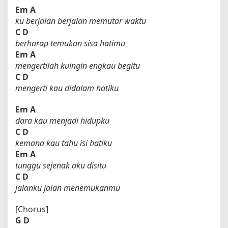
Em
A
ku berjalan berjalan memutar waktu
C
D
berharap temukan sisa hatimu
Em
A
mengertilah kuingin engkau begitu
C
D
mengerti kau didalam hatiku
Em
A
dara kau menjadi hidupku
C
D
kemana kau tahu isi hatiku
Em
A
tunggu sejenak aku disitu
C
D
jalanku jalan menemukanmu
[Chorus]
G
D