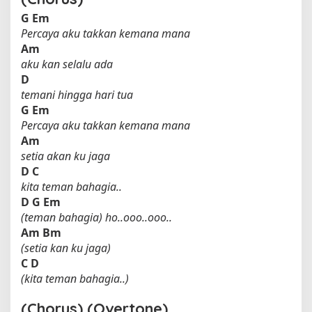
G
Em
Percaya aku takkan kemana mana
Am
aku kan selalu ada
D
temani hingga hari tua
G
Em
Percaya aku takkan kemana mana
Am
setia akan ku jaga
D
C
kita teman bahagia..
D
G
Em
(teman bahagia) ho..ooo..ooo..
Am
Bm
(setia kan ku jaga)
C
D
(kita teman bahagia..)
(Chorus) (Overtone)