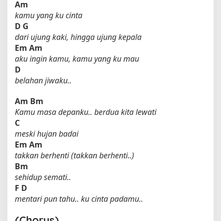
Am
kamu yang ku cinta
D
G
dari ujung kaki, hingga ujung kepala
Em
Am
aku ingin kamu, kamu yang ku mau
D
belahan jiwaku..
Am
Bm
Kamu masa depanku.. berdua kita lewati
C
meski hujan badai
Em
Am
takkan berhenti (takkan berhenti..)
Bm
sehidup semati..
F
D
mentari pun tahu.. ku cinta padamu..
(Chorus)