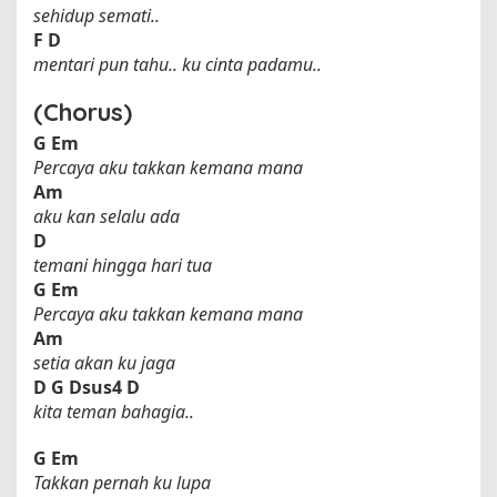
sehidup semati..
F
D
mentari pun tahu.. ku cinta padamu..
(Chorus)
G
Em
Percaya aku takkan kemana mana
Am
aku kan selalu ada
D
temani hingga hari tua
G
Em
Percaya aku takkan kemana mana
Am
setia akan ku jaga
D
G
Dsus4
D
kita teman bahagia..
G
Em
Takkan pernah ku lupa