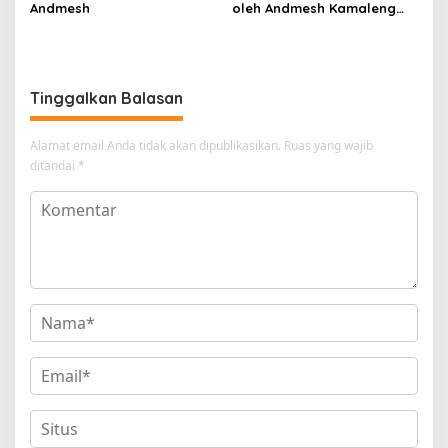
Andmesh
oleh Andmesh Kamaleng
(SKA VERSION by. GENJA
SKA)
Tinggalkan Balasan
Alamat email Anda tidak akan dipublikasikan.
Ruas yang wajib
ditandai
*