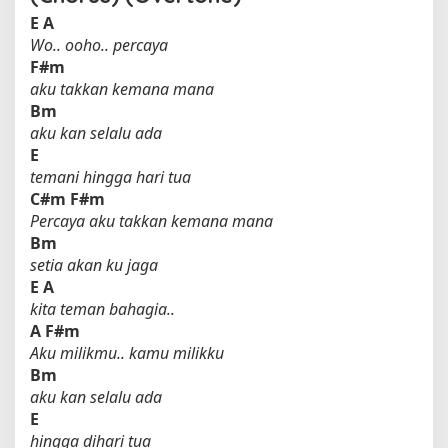
E
A
Wo.. ooho.. percaya
F#m
aku takkan kemana mana
Bm
aku kan selalu ada
E
temani hingga hari tua
C#m
F#m
Percaya aku takkan kemana mana
Bm
setia akan ku jaga
E
A
kita teman bahagia..
A
F#m
Aku milikmu.. kamu milikku
Bm
aku kan selalu ada
E
hingga dihari tua