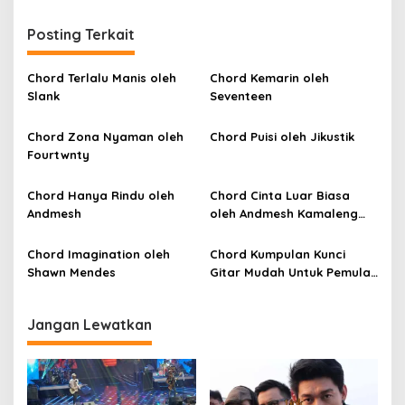
i
Posting Terkait
g
a
Chord Terlalu Manis oleh
Chord Kemarin oleh
s
Slank
Seventeen
i
p
Chord Zona Nyaman oleh
Chord Puisi oleh Jikustik
Fourtwnty
o
s
Chord Hanya Rindu oleh
Chord Cinta Luar Biasa
Andmesh
oleh Andmesh Kamaleng
(SKA VERSION by. GENJA
SKA)
Chord Imagination oleh
Chord Kumpulan Kunci
Shawn Mendes
Gitar Mudah Untuk Pemula
oleh Penyanyi Pemula
Jangan Lewatkan