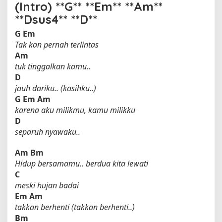
(Intro) **G** **Em** **Am**
**Dsus4** **D**
G
Em
Tak kan pernah terlintas
Am
tuk tinggalkan kamu..
D
jauh dariku.. (kasihku..)
G
Em
Am
karena aku milikmu, kamu milikku
D
separuh nyawaku..
Am
Bm
Hidup bersamamu.. berdua kita lewati
C
meski hujan badai
Em
Am
takkan berhenti (takkan berhenti..)
Bm