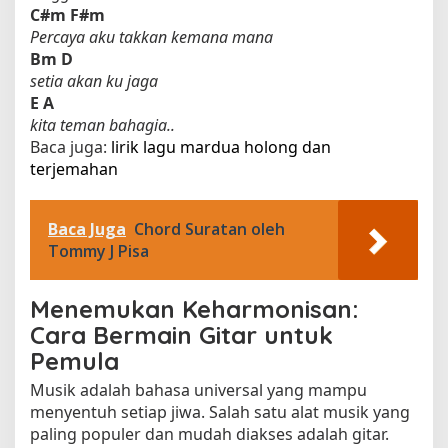
C#m
F#m
Percaya aku takkan kemana mana
Bm
D
setia akan ku jaga
E
A
kita teman bahagia..
Baca juga:
lirik lagu mardua holong dan
terjemahan​
Baca Juga
Chord Suratan oleh
Tommy J Pisa
Menemukan Keharmonisan:
Cara Bermain Gitar untuk
Pemula
Musik adalah bahasa universal yang mampu
menyentuh setiap jiwa. Salah satu alat musik yang
paling populer dan mudah diakses adalah gitar.