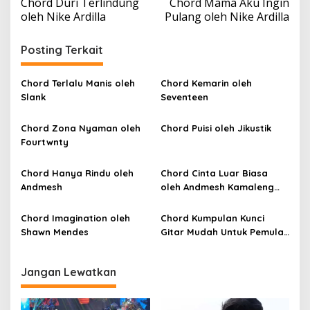
Chord Duri Terlindung
Chord Mama Aku Ingin
a
oleh Nike Ardilla
Pulang oleh Nike Ardilla
v
i
Posting Terkait
g
a
Chord Terlalu Manis oleh
Chord Kemarin oleh
Slank
Seventeen
s
i
Chord Zona Nyaman oleh
Chord Puisi oleh Jikustik
p
Fourtwnty
o
Chord Hanya Rindu oleh
Chord Cinta Luar Biasa
s
Andmesh
oleh Andmesh Kamaleng
(SKA VERSION by. GENJA
SKA)
Chord Imagination oleh
Chord Kumpulan Kunci
Shawn Mendes
Gitar Mudah Untuk Pemula
oleh Penyanyi Pemula
Jangan Lewatkan