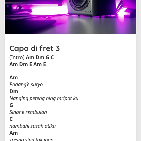
n
o
o
l
e
h
R
i
Capo di fret 3
n
(Intro)
Am
Dm
G
C
a
Am
Dm
E
Am
E
A
m
Am
e
Padang’e suryo
l
i
Dm
a
Nanging peteng ning mripat ku
F
G
e
Sinar’e rembulan
a
C
t
nambahi susah atiku
.
Am
A
Tresno sing tak jogo
r