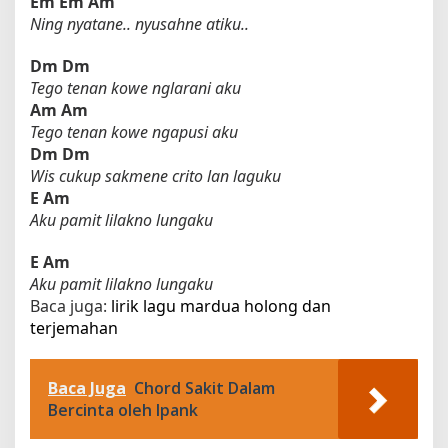
Em
Em
Am
Ning nyatane.. nyusahne atiku..
Dm
Dm
Tego tenan kowe nglarani aku
Am
Am
Tego tenan kowe ngapusi aku
Dm
Dm
Wis cukup sakmene crito lan laguku
E
Am
Aku pamit lilakno lungaku
E
Am
Aku pamit lilakno lungaku
Baca juga:
lirik lagu mardua holong dan
terjemahan​
Baca Juga
Chord Sakit Dalam
Bercinta oleh Ipank