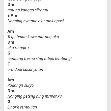
Dm
y
amung kanggo sliramu
a
S
E
Am
a
Nanging nyatane aku mok apusi
t
r
Am
i
Tego tenan kowe marang aku
a
Dm
aku ra ngiro
G
tembang tresno sing mbok tembangi
C
ora dadi kasunyatan
Am
Padang’e suryo
Dm
Nanging peteng ning mripat ku
G
Sinar’e rembulan