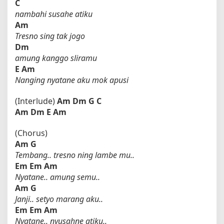
C
nambahi susahe atiku
Am
Tresno sing tak jogo
Dm
amung kanggo sliramu
E
Am
Nanging nyatane aku mok apusi
(Interlude)
Am
Dm
G
C
Am
Dm
E
Am
(Chorus)
Am
G
Tembang.. tresno ning lambe mu..
Em
Em
Am
Nyatane.. amung semu..
Am
G
Janji.. setyo marang aku..
Em
Em
Am
Nyatane.. nyusahne atiku..