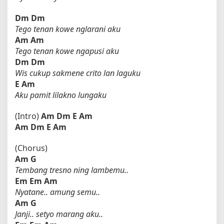
Dm
Dm
Tego tenan kowe nglarani aku
Am
Am
Tego tenan kowe ngapusi aku
Dm
Dm
Wis cukup sakmene crito lan laguku
E
Am
Aku pamit lilakno lungaku
(Intro)
Am
Dm
E
Am
Am
Dm
E
Am
(Chorus)
Am
G
Tembang tresno ning lambemu..
Em
Em
Am
Nyatane.. amung semu..
Am
G
Janji.. setyo marang aku..