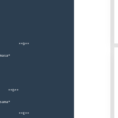
         **D**
masa*
    **D**
sama*
         **E**