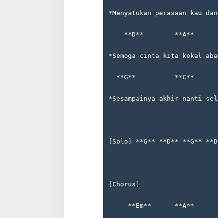
*Menyatukan perasaan kau dan
    **D**        **A**      
*Semoga cinta kita kekal aba
  **G**          **C**      
*Sesampainya akhir nanti sel
[Solo] **G** **D** **G** **D
[Chorus]
     **Em**      **A**      