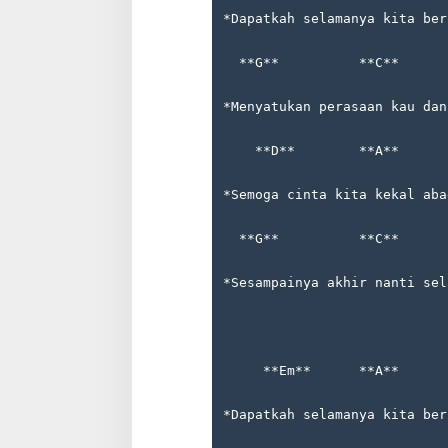
*Dapatkah selamanya kita ber
  **G**          **C**      
*Menyatukan perasaan kau dan
    **D**        **A**      
*Semoga cinta kita kekal aba
  **G**          **C**      
*Sesampainya akhir nanti sel
     **Em**      **A**      
*Dapatkah selamanya kita ber