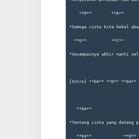
    **D**        **A**      
*Semoga cinta kita kekal aba
  **G**          **C**      
*Sesampainya akhir nanti sel
[Intro] **Em** **D** **Em** 
   **Em**                   
*Tentang cinta yang datang p
   **Em**             **D**