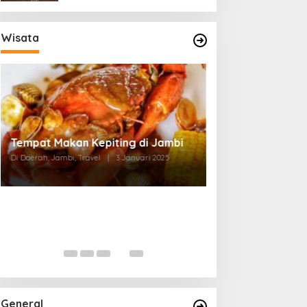
Wisata
Tempat Makan di Thehok Jambi
Di Daerah, Jambi, Travel
|
3 Januari 2025
General