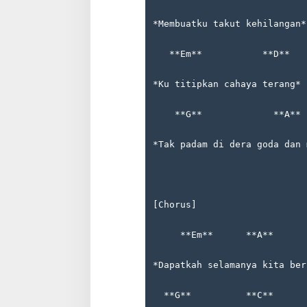
*Membuatku takut kehilangan*
   **Em**           **D**
*Ku titipkan cahaya terang*
    **G**             **A** 
*Tak padam di dera goda dan 
[Chorus]
     **Em**      **A**      
*Dapatkah selamanya kita ber
  **G**          **C**      