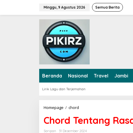
L
Minggu, 9 Agustus 2026
Semua Berita
e
w
a
t
i
k
e
k
o
n
t
e
Beranda
Nasional
Travel
Jambi
n
Lirik Lagu dan Terjemahan
Homepage
/
chord
C
h
Chord Tentang Rasa
o
r
d
Saripan
31 Desember 2024