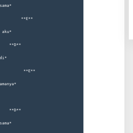
sama*
         **E**
 aku*
    **D**
di*
          **E**
amanya*
    **D**
sama*