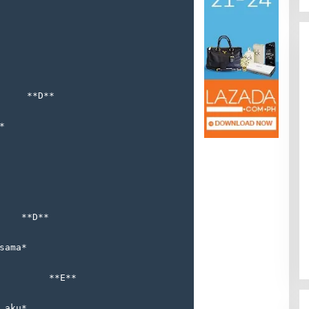
     **D**
*
Kota Baru Jambi
Tempat Makan Kepiting di Jambi
|
3 Januari 2025
Di Daerah, Jambi, Travel
|
3 Januari 2025
    **D**
sama*
         **E**
 aku*