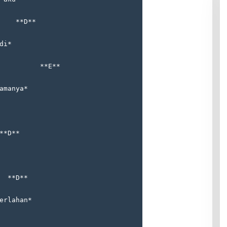
    **D**
di*
          **E**
amanya*
**D**
  **D**
erlahan*