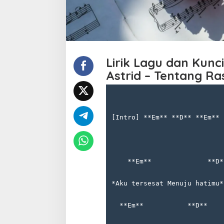
Lirik Lagu dan Kunci
Astrid – Tentang Ra
[Intro] **Em** **D** **Em** 
    **Em**              **D*
*Aku tersesat Menuju hatimu*
  **Em**           **D**