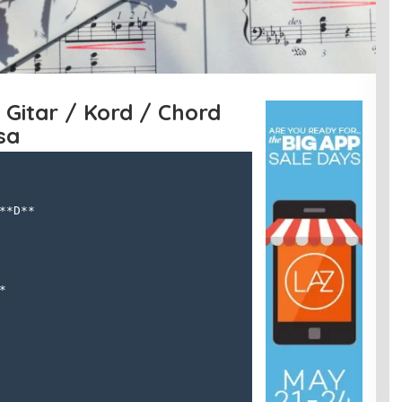
 Gitar / Kord / Chord
sa
**D**
*