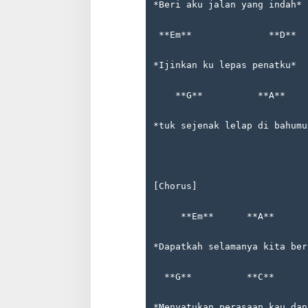
*Beri aku jalan yang indah*
 **Em**              **D**
*Ijinkan ku lepas penatku*
    **G**          **A**    
*tuk sejenak lelap di bahumu
Tempat Makan di 
Di Daerah, Jambi, Travel
[Chorus]
Tempat Makan All You Can Eat di
     **Em**      **A**      
Jambi
Di Daerah, Jambi, Travel
|
3 Januari 2025
*Dapatkah selamanya kita ber
  **G**          **C**      
*Menyatukan perasaan kau dan