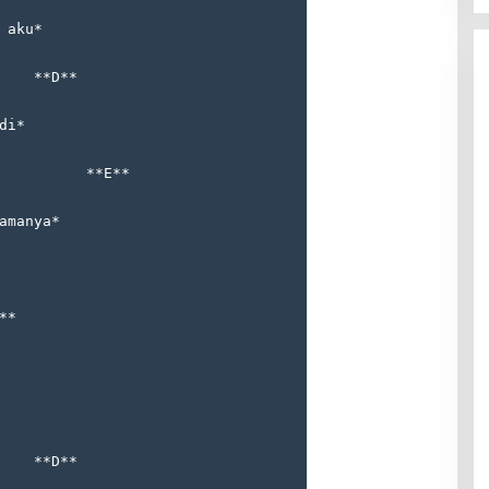
 aku*
    **D**
di*
          **E**
amanya*
**
    **D**