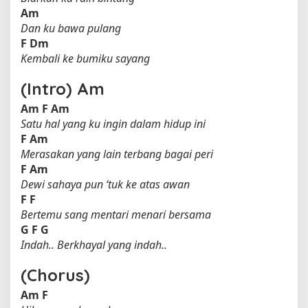
Am
Dan ku bawa pulang
F
Dm
Kembali ke bumiku sayang
(Intro) Am
Am
F
Am
Satu hal yang ku ingin dalam hidup ini
F
Am
Merasakan yang lain terbang bagai peri
F
Am
Dewi sahaya pun ‘tuk ke atas awan
F
F
Bertemu sang mentari menari bersama
G
F
G
Indah.. Berkhayal yang indah..
(Chorus)
Am
F