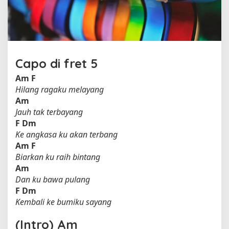
y
a
l
)
o
l
Capo di fret 5
e
h
Am
F
K
Hilang ragaku melayang
o
Am
t
Jauh tak terbayang
a
F
Dm
k
Ke angkasa ku akan terbang
Am
F
Biarkan ku raih bintang
Am
Dan ku bawa pulang
F
Dm
Kembali ke bumiku sayang
(Intro) Am