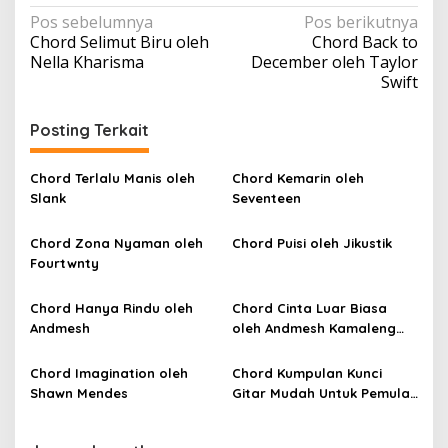
N
Pos sebelumnya
Pos berikutnya
Chord Selimut Biru oleh
Chord Back to
a
Nella Kharisma
December oleh Taylor
v
Swift
i
Posting Terkait
g
a
Chord Terlalu Manis oleh
Chord Kemarin oleh
s
Slank
Seventeen
i
p
Chord Zona Nyaman oleh
Chord Puisi oleh Jikustik
Fourtwnty
o
s
Chord Hanya Rindu oleh
Chord Cinta Luar Biasa
Andmesh
oleh Andmesh Kamaleng
(SKA VERSION by. GENJA
SKA)
Chord Imagination oleh
Chord Kumpulan Kunci
Shawn Mendes
Gitar Mudah Untuk Pemula
oleh Penyanyi Pemula