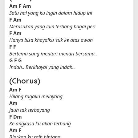
Am
F
Am
Satu hal yang ku ingin dalam hidup ini
F
Am
Merasakan yang lain terbang bagai peri
F
Am
Hanya bisa khayalku ‘tuk ke atas awan
F
F
Bertemu sang mentari menari bersama..
G
F
G
Indah.. Berkhayal yang indah..
(Chorus)
Am
F
Hilang ragaku melayang
Am
Jauh tak terbayang
F
Dm
Ke angkasa ku akan terbang
Am
F
Biarkan ku raih bintang