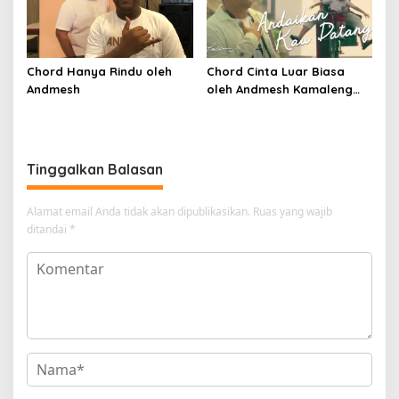
Chord Hanya Rindu oleh
Chord Cinta Luar Biasa
Andmesh
oleh Andmesh Kamaleng
(SKA VERSION by. GENJA
SKA)
Tinggalkan Balasan
Alamat email Anda tidak akan dipublikasikan.
Ruas yang wajib
ditandai
*