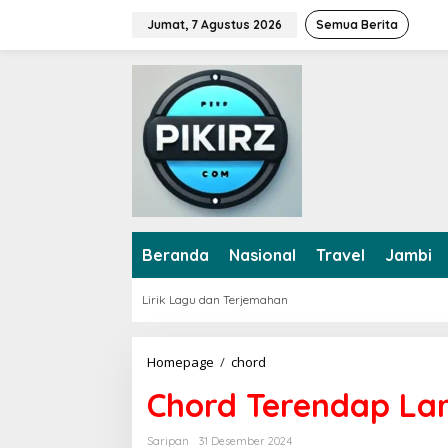
L
Jumat, 7 Agustus 2026
Semua Berita
e
w
a
t
i
k
e
k
o
n
t
e
Beranda
Nasional
Travel
Jambi
n
Lirik Lagu dan Terjemahan
Homepage
/
chord
C
h
Chord Terendap Lar
o
r
d
Saripan
31 Desember 2024