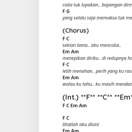
coba tuk lupakan.. bayangan dir
F
G
yang selalu saja memaksa tuk m
(Chorus)
F
C
sekian lama.. aku mencoba..
Em
Am
menepikan diriku.. di redupnya ha
F
C
letih menahan.. perih yang ku ras
Em
Am
walau ku tahu.. ku masih mend
(Int.) **F** **C** **E
F
C
Em
Am
F
C
lihatlah aku disini
Em
Am