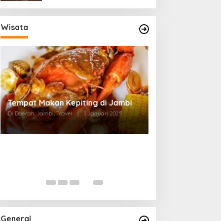
Wisata
Tempat Makan di Thehok Jambi
Di Daerah, Jambi, Travel
|
3 Januari 2025
General