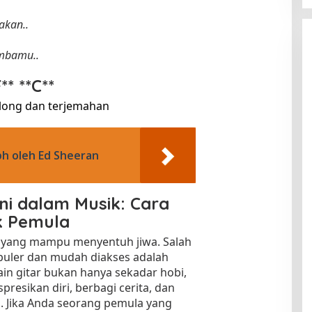
akan..
ambamu..
** **C**
olong dan terjemahan​
h oleh Ed Sheeran
 dalam Musik: Cara
k Pemula
l yang mampu menyentuh jiwa. Salah
opuler dan mudah diakses adalah
ain gitar bukan hanya sekadar hobi,
resikan diri, berbagi cerita, dan
 Jika Anda seorang pemula yang