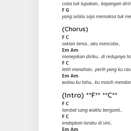
coba tuk lupakan.. bayangan dir
F
G
yang selalu saja memaksa tuk m
(Chorus)
F
C
sekian lama.. aku mencoba..
Em
Am
menepikan diriku.. di redupnya ha
Tempat Makan di 
F
C
Di Daerah, Jambi, Travel
letih menahan.. perih yang ku ras
Em
Am
walau ku tahu.. ku masih mend
Tempat Makan All You Can Eat di
(Intro) **F** **C**
Jambi
Di Daerah, Jambi, Travel
|
3 Januari 2025
F
C
lambat sang waktu berganti..
F
C
endapkan laraku di sini..
Em
Am