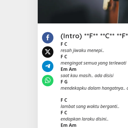
(Intro) **F** **C** **F*
F
C
resah jiwaku menepi..
F
C
mengingat semua yang terlewati
Em
Am
saat kau masih.. ada disisi
F
G
mendekapku dalam hangatnya.. c
F
C
lambat sang waktu berganti..
F
C
endapkan laraku disini..
Em
Am