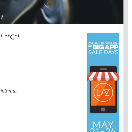
* **C**
intamu..