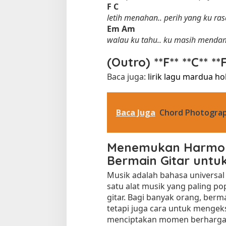
F
C
letih menahan.. perih yang ku ras
Em
Am
walau ku tahu.. ku masih mend
(Outro) **F** **C** **F
Baca juga:
lirik lagu mardua h
Baca Juga
Chord Photograp
Menemukan Harmoni
Bermain Gitar untu
Musik adalah bahasa universa
satu alat musik yang paling p
gitar. Bagi banyak orang, berm
tetapi juga cara untuk mengeksp
menciptakan momen berharga.