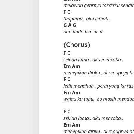
melawan getirnya takdirku sendir
F
C
tanpamu.. aku lemah..
G
A
G
dan tiada ber..ar..ti..
(Chorus)
F
C
sekian lama.. aku mencoba..
Em
Am
menepikan diriku.. di redupnya ha
F
C
letih menahan.. perih yang ku ras
Em
Am
walau ku tahu.. ku masih mend
F
C
sekian lama.. aku mencoba..
Em
Am
menepikan diriku.. di redupnya ha