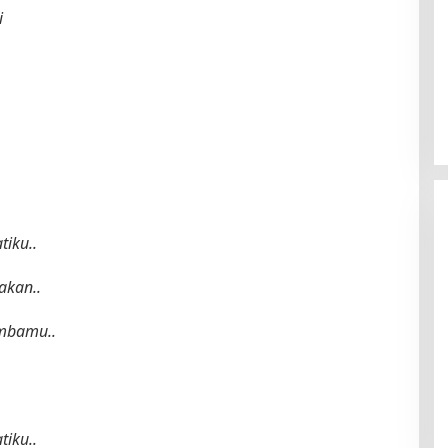
i
tiku..
akan..
ambamu..
tiku..