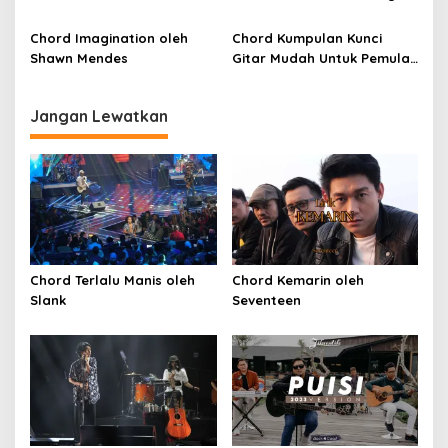
(SKA VERSION by. GENJA
SKA)
Chord Imagination oleh
Chord Kumpulan Kunci
Shawn Mendes
Gitar Mudah Untuk Pemula
oleh Penyanyi Pemula
Jangan Lewatkan
Chord Terlalu Manis oleh
Chord Kemarin oleh
Slank
Seventeen