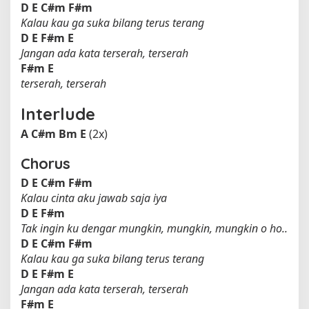
D
E
C#m
F#m
Kalau kau ga suka bilang terus terang
D
E
F#m
E
Jangan ada kata terserah, terserah
F#m
E
terserah, terserah
Interlude
A
C#m
Bm
E
(2x)
Chorus
D
E
C#m
F#m
Kalau cinta aku jawab saja iya
D
E
F#m
Tak ingin ku dengar mungkin, mungkin, mungkin o ho..
D
E
C#m
F#m
Kalau kau ga suka bilang terus terang
D
E
F#m
E
Jangan ada kata terserah, terserah
F#m
E