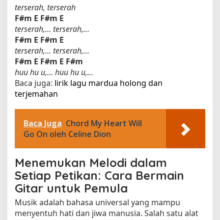
terserah, terserah
F#m
E
F#m
E
terserah,… terserah,…
F#m
E
F#m
E
terserah,… terserah,…
F#m
E
F#m
E
F#m
huu hu u,… huu hu u,…
Baca juga:
lirik lagu mardua holong dan
terjemahan​
Baca Juga
Chord My Heart Will
Go On oleh Celine Dion
Menemukan Melodi dalam
Setiap Petikan: Cara Bermain
Gitar untuk Pemula
Musik adalah bahasa universal yang mampu
menyentuh hati dan jiwa manusia. Salah satu alat