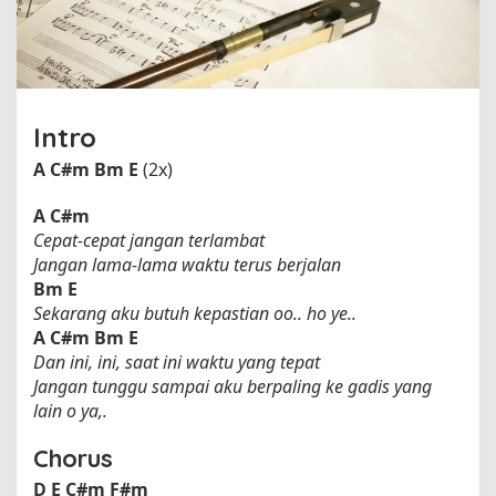
h
S
l
a
n
k
Intro
A
C#m
Bm
E
(2x)
A
C#m
Cepat-cepat jangan terlambat
Jangan lama-lama waktu terus berjalan
Bm
E
Sekarang aku butuh kepastian oo.. ho ye..
A
C#m
Bm
E
Dan ini, ini, saat ini waktu yang tepat
Jangan tunggu sampai aku berpaling ke gadis yang
lain o ya,.
Chorus
D
E
C#m
F#m