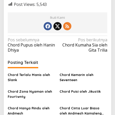
Post Views:
5,543
Ikuti Kami
N
Pos sebelumnya
Pos berikutnya
Chord Pupus oleh Hanin
Chord Kumaha Sia oleh
a
Dhiya
Gita Trilia
v
i
Posting Terkait
g
a
Chord Terlalu Manis oleh
Chord Kemarin oleh
Slank
Seventeen
s
i
Chord Zona Nyaman oleh
Chord Puisi oleh Jikustik
p
Fourtwnty
o
Chord Hanya Rindu oleh
Chord Cinta Luar Biasa
s
Andmesh
oleh Andmesh Kamaleng