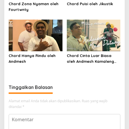
Chord Zona Nyaman oleh
Chord Puisi oleh Jikustik
Fourtwnty
Chord Hanya Rindu oleh
Chord Cinta Luar Biasa
Andmesh
oleh Andmesh Kamaleng
(SKA VERSION by. GENJA
SKA)
Tinggalkan Balasan
Alamat email Anda tidak akan dipublikasikan.
Ruas yang wajib
ditandai
*