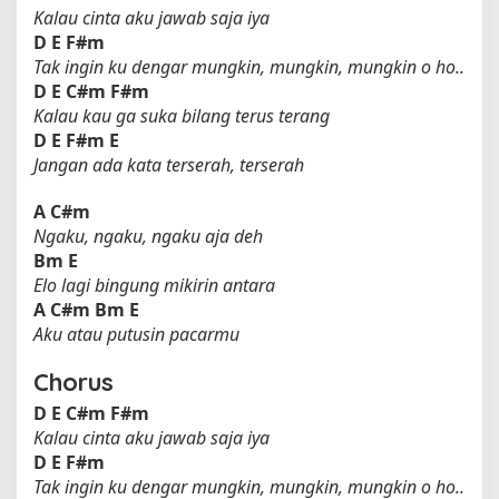
Kalau cinta aku jawab saja iya
D
E
F#m
Tak ingin ku dengar mungkin, mungkin, mungkin o ho..
D
E
C#m
F#m
Kalau kau ga suka bilang terus terang
D
E
F#m
E
Jangan ada kata terserah, terserah
A
C#m
Ngaku, ngaku, ngaku aja deh
Bm
E
Elo lagi bingung mikirin antara
A
C#m
Bm
E
Aku atau putusin pacarmu
Chorus
D
E
C#m
F#m
Kalau cinta aku jawab saja iya
D
E
F#m
Tak ingin ku dengar mungkin, mungkin, mungkin o ho..