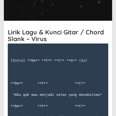
a
n
k
Lirik Lagu & Kunci Gitar / Chord
Slank – Virus
[Intro] **Dm** **F** **C** **G** (2x)
**Dm**       **F**             **C**              
 *Aku gak mau menjadi setan yang menakutimu*
**Dm**       **F**             **C**              