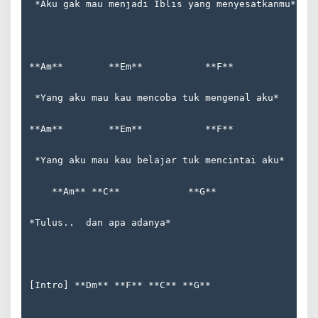
 *Aku gak mau menjadi Iblis yang menyesatkanmu*
**Am**        **Em**           **F**              
 *Yang aku mau kau mencoba tuk mengenal aku*
**Am**        **Em**           **F**              
 *Yang aku mau kau belajar tuk mencintai aku*
    **Am** **C**            **G**
*Tulus..  dan apa adanya*
[Intro] **Dm** **F** **C** **G**