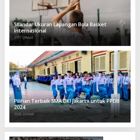
Standar Ukuran Lapangan Bola Basket
Internasional
5157 Dilihat
Pilihan Terbaik SMA DKI Jakarta untuk PPDB
2024
5092 Dilihat