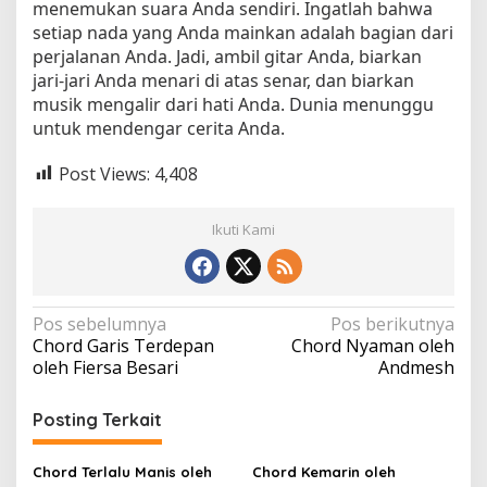
menemukan suara Anda sendiri. Ingatlah bahwa
setiap nada yang Anda mainkan adalah bagian dari
perjalanan Anda. Jadi, ambil gitar Anda, biarkan
jari-jari Anda menari di atas senar, dan biarkan
musik mengalir dari hati Anda. Dunia menunggu
untuk mendengar cerita Anda.
Post Views:
4,408
Ikuti Kami
N
Pos sebelumnya
Pos berikutnya
Chord Garis Terdepan
Chord Nyaman oleh
a
oleh Fiersa Besari
Andmesh
v
i
Posting Terkait
g
a
Chord Terlalu Manis oleh
Chord Kemarin oleh