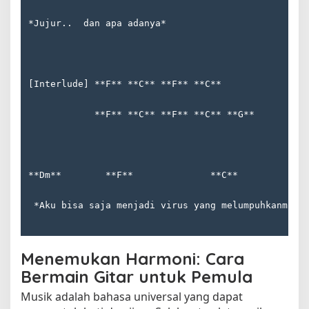
*Jujur..  dan apa adanya*
[Interlude] **F** **C** **F** **C**
            **F** **C** **F** **C** **G**
**Dm**        **F**              **C**            
 *Aku bisa saja menjadi virus yang melumpuhkanmu*
Menemukan Harmoni: Cara
Bermain Gitar untuk Pemula
Musik adalah bahasa universal yang dapat