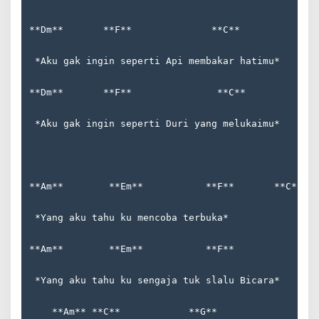
**Dm**       **F**              **C**             
 *Aku gak ingin seperti Api membakar hatimu*
**Dm**       **F**               **C**            
 *Aku gak ingin seperti Duri yang melukaimu*
**Am**        **Em**           **F**       **C** *
 *Yang aku tahu ku mencoba terbuka*
**Am**        **Em**           **F**            **
 *Yang aku tahu ku sengaja tuk slalu Bicara*
    **Am** **C**            **G**