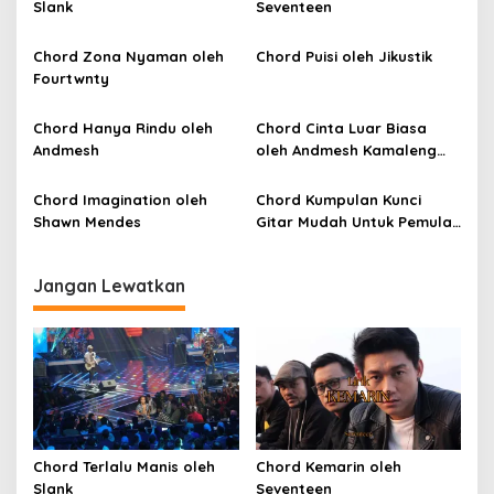
Slank
Seventeen
s
i
Chord Zona Nyaman oleh
Chord Puisi oleh Jikustik
p
Fourtwnty
o
Chord Hanya Rindu oleh
Chord Cinta Luar Biasa
s
Andmesh
oleh Andmesh Kamaleng
(SKA VERSION by. GENJA
SKA)
Chord Imagination oleh
Chord Kumpulan Kunci
Shawn Mendes
Gitar Mudah Untuk Pemula
oleh Penyanyi Pemula
Jangan Lewatkan
Chord Terlalu Manis oleh
Chord Kemarin oleh
Slank
Seventeen