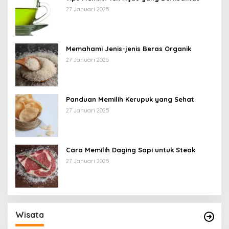
27 Januari 2025
Memahami Jenis-jenis Beras Organik
27 Januari 2025
Panduan Memilih Kerupuk yang Sehat
27 Januari 2025
Cara Memilih Daging Sapi untuk Steak
27 Januari 2025
Wisata