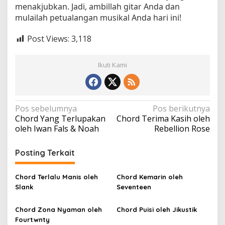
menakjubkan. Jadi, ambillah gitar Anda dan
mulailah petualangan musikal Anda hari ini!
Post Views:
3,118
Ikuti Kami
N
Pos sebelumnya
Pos berikutnya
Chord Yang Terlupakan
Chord Terima Kasih oleh
a
oleh Iwan Fals & Noah
Rebellion Rose
v
i
Posting Terkait
g
a
Chord Terlalu Manis oleh
Chord Kemarin oleh
Slank
Seventeen
s
i
Chord Zona Nyaman oleh
Chord Puisi oleh Jikustik
p
Fourtwnty