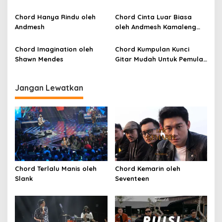
o
Chord Hanya Rindu oleh
Chord Cinta Luar Biasa
s
Andmesh
oleh Andmesh Kamaleng
(SKA VERSION by. GENJA
SKA)
Chord Imagination oleh
Chord Kumpulan Kunci
Shawn Mendes
Gitar Mudah Untuk Pemula
oleh Penyanyi Pemula
Jangan Lewatkan
Chord Terlalu Manis oleh
Chord Kemarin oleh
Slank
Seventeen