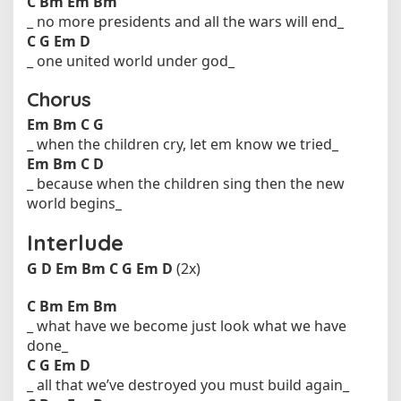
C
Bm
Em
Bm
_ no more presidents and all the wars will end_
C
G
Em
D
_ one united world under god_
Chorus
Em
Bm
C
G
_ when the children cry, let em know we tried_
Em
Bm
C
D
_ because when the children sing then the new
world begins_
Interlude
G
D
Em
Bm
C
G
Em
D
(2x)
C
Bm
Em
Bm
_ what have we become just look what we have
done_
C
G
Em
D
_ all that we’ve destroyed you must build again_