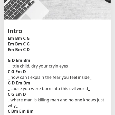
d
r
e
n
C
r
Intro
y
Em
Bm
C
G
o
l
Em
Bm
C
G
e
Em
Bm
C
D
h
W
G
D
Em
Bm
h
_ little child, dry your cryin eyes_
i
C
G
Em
D
t
_ how can I explain the fear you feel inside_
e
G
D
Em
Bm
L
_ cause you were born into this evil world_
i
C
G
Em
D
o
_ where man is killing man and no one knows just
n
why_
C
Bm
Em
Bm