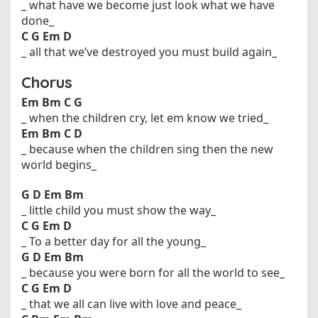
_ what have we become just look what we have
done_
C
G
Em
D
_ all that we’ve destroyed you must build again_
Chorus
Em
Bm
C
G
_ when the children cry, let em know we tried_
Em
Bm
C
D
_ because when the children sing then the new
world begins_
G
D
Em
Bm
_ little child you must show the way_
C
G
Em
D
_ To a better day for all the young_
G
D
Em
Bm
_ because you were born for all the world to see_
C
G
Em
D
_ that we all can live with love and peace_