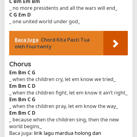
C
Bm
Em
Bm
_ no more presidents and all the wars will end_
C
G
Em
D
_ one united world under god_
Baca Juga
Chord Kita Pasti Tua
oleh Fourtwnty
Chorus
Em
Bm
C
G
_ when the children cry, let em know we tried_
Em
Bm
C
D
_ when the children fight, let em know it ain’t right_
Em
Bm
C
G
_ when the children pray, let em know the way_
Em
Bm
C
D
_ because when the children sing, then the new
world begins_
Baca juga:
lirik lagu mardua holong dan