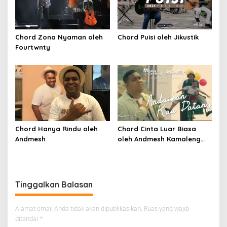
Chord Zona Nyaman oleh
Chord Puisi oleh Jikustik
Fourtwnty
Chord Hanya Rindu oleh
Chord Cinta Luar Biasa
Andmesh
oleh Andmesh Kamaleng
(SKA VERSION by. GENJA
SKA)
Tinggalkan Balasan
Alamat email Anda tidak akan dipublikasikan.
Ruas yang wajib
ditandai
*