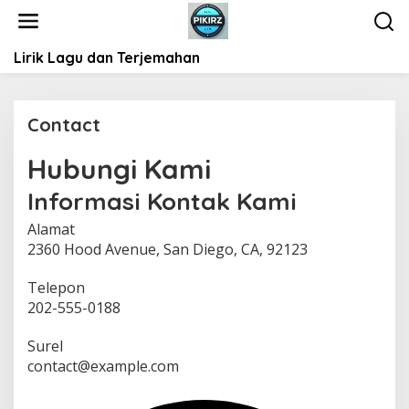
L
e
w
Lirik Lagu dan Terjemahan
a
t
i
k
Contact
e
k
Hubungi Kami
|
o
2
n
M
Informasi Kontak Kami
E
t
I
e
Alamat
2
0
n
2360 Hood Avenue, San Diego, CA, 92123
2
4
O
Telepon
L
202-555-0188
E
H
S
Surel
A
R
contact@example.com
I
P
A
N