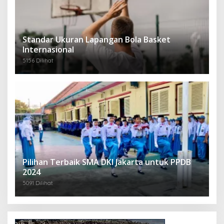
Standar Ukuran Lapangan Bola Basket
Internasional
5156 Dilihat
Pilihan Terbaik SMA DKI Jakarta untuk PPDB
2024
5091 Dilihat