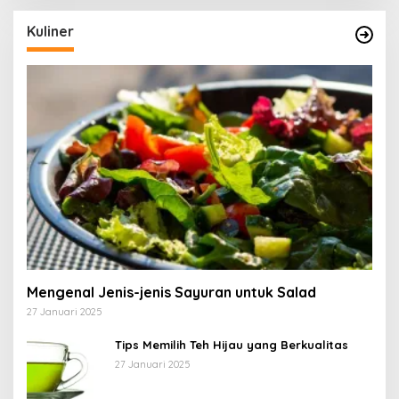
Kuliner
Mengenal Jenis-jenis Sayuran untuk Salad
27 Januari 2025
Tips Memilih Teh Hijau yang Berkualitas
27 Januari 2025