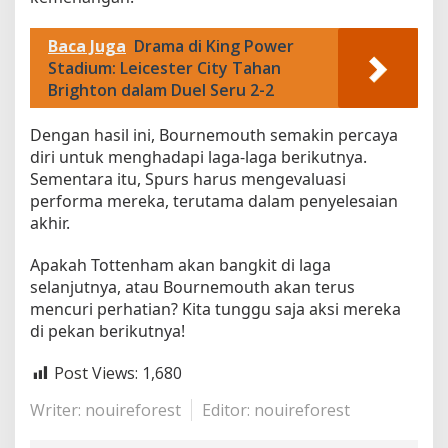
Baca Juga
Drama di King Power
Stadium: Leicester City Tahan
Brighton dalam Duel Seru 2-2
Dengan hasil ini, Bournemouth semakin percaya
diri untuk menghadapi laga-laga berikutnya.
Sementara itu, Spurs harus mengevaluasi
performa mereka, terutama dalam penyelesaian
akhir.
Apakah Tottenham akan bangkit di laga
selanjutnya, atau Bournemouth akan terus
mencuri perhatian? Kita tunggu saja aksi mereka
di pekan berikutnya!
Post Views:
1,680
Writer: nouireforest
Editor: nouireforest