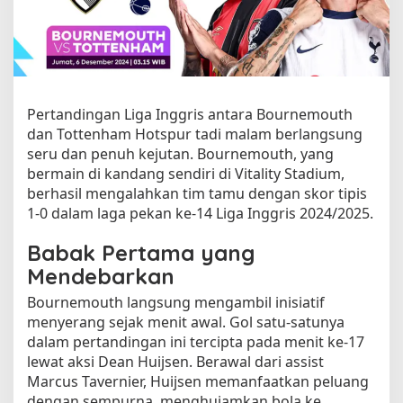
B
o
u
r
n
e
Pertandingan Liga Inggris antara Bournemouth
m
o
dan Tottenham Hotspur tadi malam berlangsung
u
seru dan penuh kejutan. Bournemouth, yang
t
bermain di kandang sendiri di Vitality Stadium,
h
berhasil mengalahkan tim tamu dengan skor tipis
B
1-0 dalam laga pekan ke-14 Liga Inggris 2024/2025.
u
n
Babak Pertama yang
g
Mendebarkan
k
a
Bournemouth langsung mengambil inisiatif
m
menyerang sejak menit awal. Gol satu-satunya
T
dalam pertandingan ini tercipta pada menit ke-17
o
lewat aksi Dean Huijsen. Berawal dari assist
t
Marcus Tavernier, Huijsen memanfaatkan peluang
t
dengan sempurna, menghujamkan bola ke
e