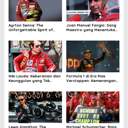
Ayrton Senna: The
Juan Manuel Fangio: Sang
Unforgettable Spirit of
Maestro yang Menentukan
Formula 1
Zaman Keemasan Formula
1
Niki Lauda: Keberanian dan
Formula 1 di Era Max
Keunggulan yang Tak
Verstappen: Kemenangan
Terlupakan di Dunia
yang Menyentuh Sejarah
Formula 1
Lewis Hamilton: The
Michael Schumacher: Raja