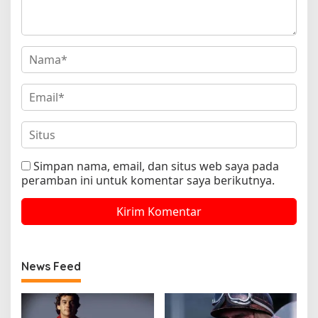
Simpan nama, email, dan situs web saya pada
peramban ini untuk komentar saya berikutnya.
News Feed