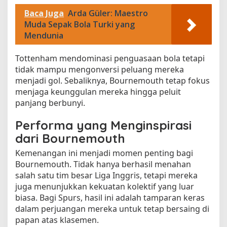
Baca Juga
Arda Güler: Maestro
Muda Sepak Bola Turki yang
Mendunia
Tottenham mendominasi penguasaan bola tetapi
tidak mampu mengonversi peluang mereka
menjadi gol. Sebaliknya, Bournemouth tetap fokus
menjaga keunggulan mereka hingga peluit
panjang berbunyi.
Performa yang Menginspirasi
dari Bournemouth
Kemenangan ini menjadi momen penting bagi
Bournemouth. Tidak hanya berhasil menahan
salah satu tim besar Liga Inggris, tetapi mereka
juga menunjukkan kekuatan kolektif yang luar
biasa. Bagi Spurs, hasil ini adalah tamparan keras
dalam perjuangan mereka untuk tetap bersaing di
papan atas klasemen.