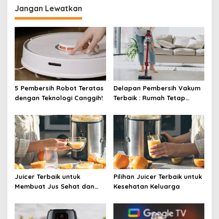
Jangan Lewatkan
5 Pembersih Robot Teratas
Delapan Pembersih Vakum
dengan Teknologi Canggih!
Terbaik : Rumah Tetap
Bersih Tanpa Kesulitan!
Juicer Terbaik untuk
Pilihan Juicer Terbaik untuk
Membuat Jus Sehat dan
Kesehatan Keluarga
Lezat