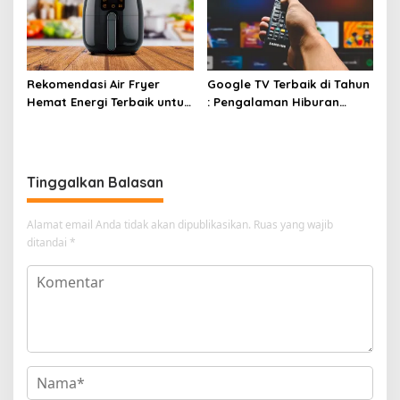
Rekomendasi Air Fryer
Google TV Terbaik di Tahun
Hemat Energi Terbaik untuk
: Pengalaman Hiburan
Masakan Lezat
Maksimal dengan Layar
Luas!
Tinggalkan Balasan
Alamat email Anda tidak akan dipublikasikan.
Ruas yang wajib
ditandai
*