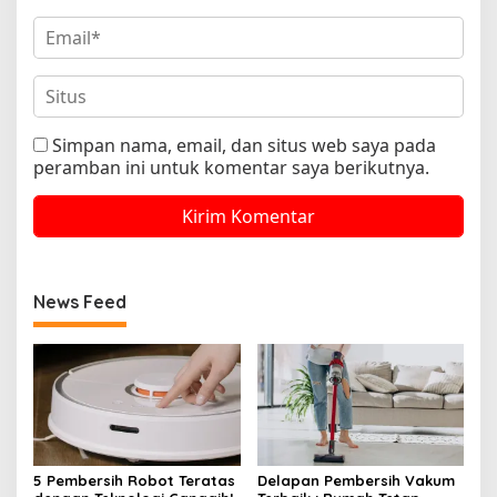
Simpan nama, email, dan situs web saya pada
peramban ini untuk komentar saya berikutnya.
News Feed
5 Pembersih Robot Teratas
Delapan Pembersih Vakum