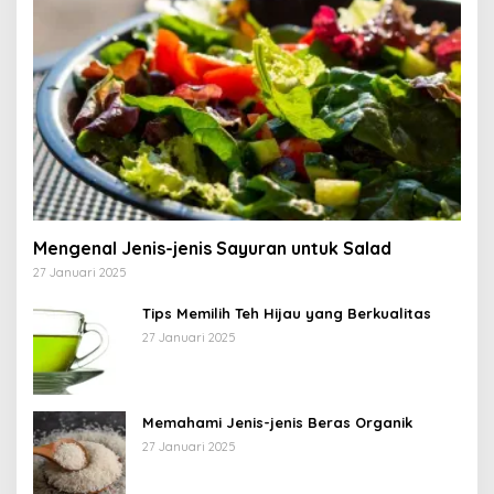
Mengenal Jenis-jenis Sayuran untuk Salad
27 Januari 2025
Tips Memilih Teh Hijau yang Berkualitas
27 Januari 2025
Memahami Jenis-jenis Beras Organik
27 Januari 2025