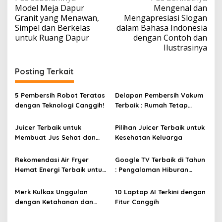
Model Meja Dapur
Mengenal dan
a
Granit yang Menawan,
Mengapresiasi Slogan
v
Simpel dan Berkelas
dalam Bahasa Indonesia
untuk Ruang Dapur
dengan Contoh dan
i
Ilustrasinya
g
a
Posting Terkait
s
i
5 Pembersih Robot Teratas
Delapan Pembersih Vakum
dengan Teknologi Canggih!
Terbaik : Rumah Tetap
p
Bersih Tanpa Kesulitan!
o
Juicer Terbaik untuk
Pilihan Juicer Terbaik untuk
s
Membuat Jus Sehat dan
Kesehatan Keluarga
Lezat
Rekomendasi Air Fryer
Google TV Terbaik di Tahun
Hemat Energi Terbaik untuk
: Pengalaman Hiburan
Masakan Lezat
Maksimal dengan Layar
Luas!
Merk Kulkas Unggulan
10 Laptop AI Terkini dengan
dengan Ketahanan dan
Fitur Canggih
Efisiensi Energi Terbaik