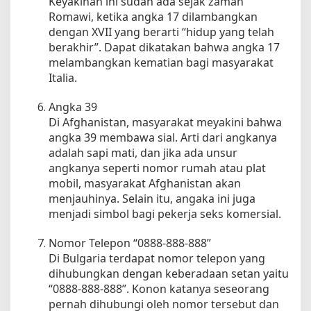
Keyakinan ini sudah ada sejak zaman
Romawi, ketika angka 17 dilambangkan
dengan XVII yang berarti “hidup yang telah
berakhir”. Dapat dikatakan bahwa angka 17
melambangkan kematian bagi masyarakat
Italia.
Angka 39
Di Afghanistan, masyarakat meyakini bahwa
angka 39 membawa sial. Arti dari angkanya
adalah sapi mati, dan jika ada unsur
angkanya seperti nomor rumah atau plat
mobil, masyarakat Afghanistan akan
menjauhinya. Selain itu, angaka ini juga
menjadi simbol bagi pekerja seks komersial.
Nomor Telepon “0888-888-888”
Di Bulgaria terdapat nomor telepon yang
dihubungkan dengan keberadaan setan yaitu
“0888-888-888”. Konon katanya seseorang
pernah dihubungi oleh nomor tersebut dan