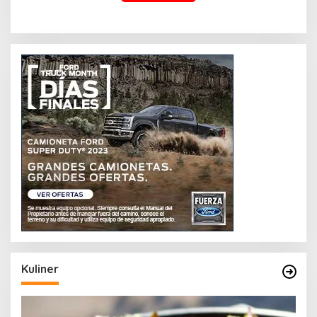
Kuliner