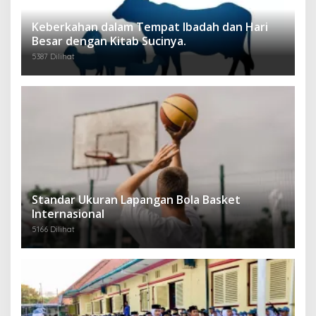
Keberkahan dalam Tempat Ibadah dan Hari
Besar dengan Kitab Sucinya.
5387 Dilihat
Standar Ukuran Lapangan Bola Basket
Internasional
5166 Dilihat