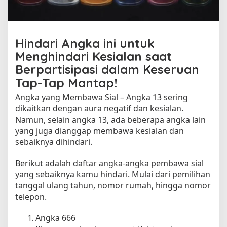
l
y
a
n
Hindari Angka ini untuk
g
Menghindari Kesialan saat
M
e
Berpartisipasi dalam Keseruan
l
Tap-Tap Mantap!
e
g
Angka yang Membawa Sial – Angka 13 sering
e
dikaitkan dengan aura negatif dan kesialan.
n
Namun, selain angka 13, ada beberapa angka lain
d
yang juga dianggap membawa kesialan dan
a
sebaiknya dihindari.
d
a
Berikut adalah daftar angka-angka pembawa sial
l
yang sebaiknya kamu hindari. Mulai dari pemilihan
a
tanggal ulang tahun, nomor rumah, hingga nomor
m
telepon.
K
e
h
Angka 666
i