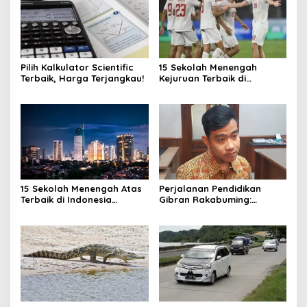
Pilih Kalkulator Scientific
15 Sekolah Menengah
Terbaik, Harga Terjangkau!
Kejuruan Terbaik di
Indonesia Berdasarkan
Hasil Ujian Tulis Berbasis
Komputer
15 Sekolah Menengah Atas
Perjalanan Pendidikan
Terbaik di Indonesia
Gibran Rakabuming:
Berdasarkan Hasil UTBK
Cawapres Muda di Pilpres