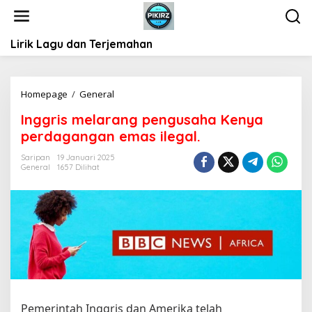
L
e
w
Lirik Lagu dan Terjemahan
a
t
i
k
Homepage
/
General
I
e
n
k
Inggris melarang pengusaha Kenya
g
o
perdagangan emas ilegal.
g
n
r
t
Saripan
19 Januari 2025
i
General
1657 Dilihat
e
s
n
m
e
l
a
r
a
n
g
p
Pemerintah Inggris dan Amerika telah