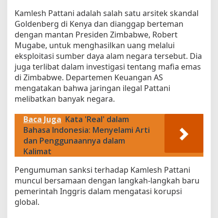
n
Kamlesh Pattani adalah salah satu arsitek skandal
e
Goldenberg di Kenya dan dianggap berteman
m
dengan mantan Presiden Zimbabwe, Robert
a
Mugabe, untuk menghasilkan uang melalui
s
eksploitasi sumber daya alam negara tersebut. Dia
i
juga terlibat dalam investigasi tentang mafia emas
l
di Zimbabwe. Departemen Keuangan AS
e
g
mengatakan bahwa jaringan ilegal Pattani
a
melibatkan banyak negara.
l
.
Baca Juga
Kata 'Real' dalam
Bahasa Indonesia: Menyelami Arti
dan Penggunaannya dalam
Kalimat
Pengumuman sanksi terhadap Kamlesh Pattani
muncul bersamaan dengan langkah-langkah baru
pemerintah Inggris dalam mengatasi korupsi
global.