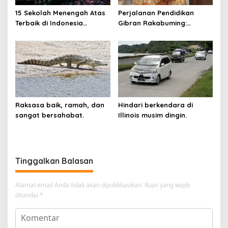
15 Sekolah Menengah Atas
Perjalanan Pendidikan
Terbaik di Indonesia
Gibran Rakabuming:
Berdasarkan Hasil UTBK
Cawapres Muda di Pilpres
Raksasa baik, ramah, dan
Hindari berkendara di
sangat bersahabat.
Illinois musim dingin.
Tinggalkan Balasan
Alamat email Anda tidak akan dipublikasikan.
Ruas yang wajib
ditandai
*