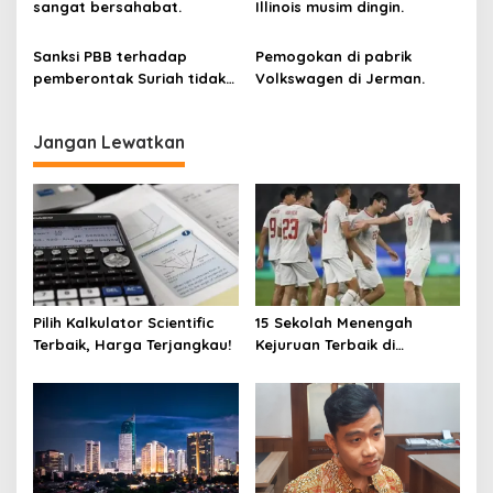
sangat bersahabat.
Illinois musim dingin.
Sanksi PBB terhadap
Pemogokan di pabrik
pemberontak Suriah tidak
Volkswagen di Jerman.
dicabut.
Jangan Lewatkan
Pilih Kalkulator Scientific
15 Sekolah Menengah
Terbaik, Harga Terjangkau!
Kejuruan Terbaik di
Indonesia Berdasarkan
Hasil Ujian Tulis Berbasis
Komputer