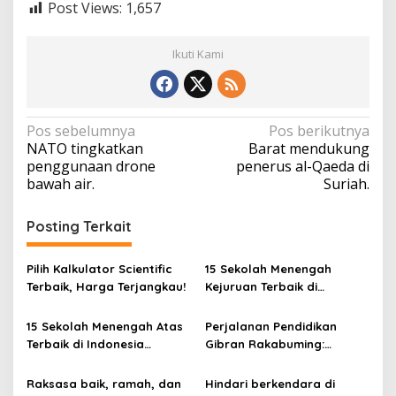
Post Views:
1,657
Ikuti Kami
N
Pos sebelumnya
Pos berikutnya
NATO tingkatkan
Barat mendukung
a
penggunaan drone
penerus al-Qaeda di
v
bawah air.
Suriah.
i
Posting Terkait
g
a
Pilih Kalkulator Scientific
15 Sekolah Menengah
s
Terbaik, Harga Terjangkau!
Kejuruan Terbaik di
i
Indonesia Berdasarkan
Hasil Ujian Tulis Berbasis
p
15 Sekolah Menengah Atas
Perjalanan Pendidikan
Komputer
Terbaik di Indonesia
Gibran Rakabuming:
o
Berdasarkan Hasil UTBK
Cawapres Muda di Pilpres
s
Raksasa baik, ramah, dan
Hindari berkendara di