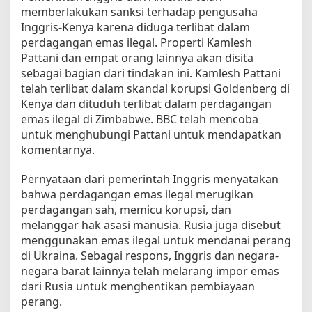
e
memberlakukan sanksi terhadap pengusaha
n
Inggris-Kenya karena diduga terlibat dalam
g
perdagangan emas ilegal. Properti Kamlesh
u
Pattani dan empat orang lainnya akan disita
s
sebagai bagian dari tindakan ini. Kamlesh Pattani
a
telah terlibat dalam skandal korupsi Goldenberg di
h
a
Kenya dan dituduh terlibat dalam perdagangan
K
emas ilegal di Zimbabwe. BBC telah mencoba
e
untuk menghubungi Pattani untuk mendapatkan
n
komentarnya.
y
a
Pernyataan dari pemerintah Inggris menyatakan
p
bahwa perdagangan emas ilegal merugikan
e
perdagangan sah, memicu korupsi, dan
r
melanggar hak asasi manusia. Rusia juga disebut
d
menggunakan emas ilegal untuk mendanai perang
a
di Ukraina. Sebagai respons, Inggris dan negara-
g
a
negara barat lainnya telah melarang impor emas
n
dari Rusia untuk menghentikan pembiayaan
g
perang.
a