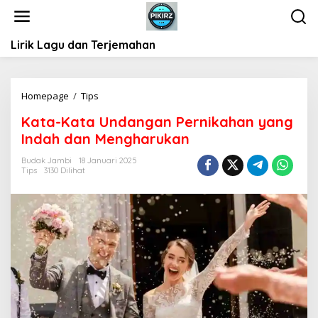
L
e
w
Lirik Lagu dan Terjemahan
a
t
i
k
Homepage
/
Tips
K
e
a
k
Kata-Kata Undangan Pernikahan yang
t
o
Indah dan Mengharukan
a
n
-
t
Budak Jambi
18 Januari 2025
K
Tips
3130 Dilihat
e
a
n
t
a
U
n
d
a
n
g
a