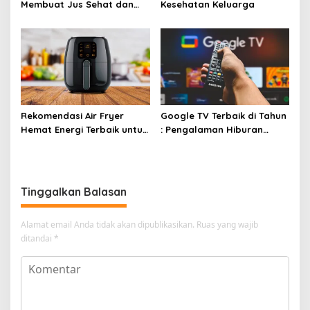
Membuat Jus Sehat dan
Kesehatan Keluarga
Lezat
Rekomendasi Air Fryer
Google TV Terbaik di Tahun
Hemat Energi Terbaik untuk
: Pengalaman Hiburan
Masakan Lezat
Maksimal dengan Layar
Luas!
Tinggalkan Balasan
Alamat email Anda tidak akan dipublikasikan.
Ruas yang wajib
ditandai
*