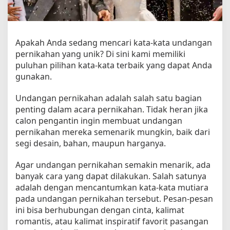
n
P
e
r
Apakah Anda sedang mencari kata-kata undangan
n
pernikahan yang unik? Di sini kami memiliki
i
puluhan pilihan kata-kata terbaik yang dapat Anda
k
a
gunakan.
h
a
Undangan pernikahan adalah salah satu bagian
n
penting dalam acara pernikahan. Tidak heran jika
y
calon pengantin ingin membuat undangan
a
pernikahan mereka semenarik mungkin, baik dari
n
segi desain, bahan, maupun harganya.
g
I
Agar undangan pernikahan semakin menarik, ada
n
banyak cara yang dapat dilakukan. Salah satunya
d
adalah dengan mencantumkan kata-kata mutiara
a
pada undangan pernikahan tersebut. Pesan-pesan
h
d
ini bisa berhubungan dengan cinta, kalimat
a
romantis, atau kalimat inspiratif favorit pasangan
n