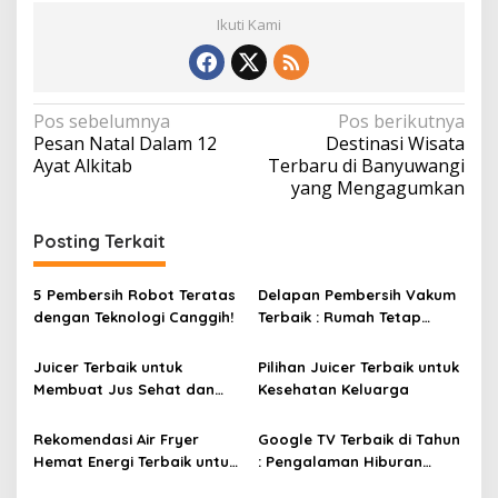
Ikuti Kami
N
Pos sebelumnya
Pos berikutnya
Pesan Natal Dalam 12
Destinasi Wisata
a
Ayat Alkitab
Terbaru di Banyuwangi
v
yang Mengagumkan
i
Posting Terkait
g
a
5 Pembersih Robot Teratas
Delapan Pembersih Vakum
s
dengan Teknologi Canggih!
Terbaik : Rumah Tetap
i
Bersih Tanpa Kesulitan!
p
Juicer Terbaik untuk
Pilihan Juicer Terbaik untuk
Membuat Jus Sehat dan
Kesehatan Keluarga
o
Lezat
s
Rekomendasi Air Fryer
Google TV Terbaik di Tahun
Hemat Energi Terbaik untuk
: Pengalaman Hiburan
Masakan Lezat
Maksimal dengan Layar