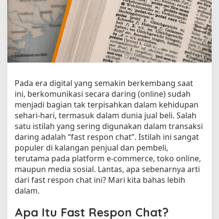
a
n
d
a
l
a
m
C
h
Pada era digital yang semakin berkembang saat
a
ini, berkomunikasi secara daring (online) sudah
t
menjadi bagian tak terpisahkan dalam kehidupan
O
sehari-hari, termasuk dalam dunia jual beli. Salah
n
satu istilah yang sering digunakan dalam transaksi
l
daring adalah “fast respon chat”. Istilah ini sangat
i
populer di kalangan penjual dan pembeli,
n
terutama pada platform e-commerce, toko online,
e
maupun media sosial. Lantas, apa sebenarnya arti
:
dari fast respon chat ini? Mari kita bahas lebih
M
e
dalam.
n
g
Apa Itu Fast Respon Chat?
a