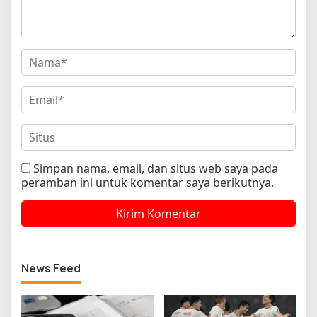
Simpan nama, email, dan situs web saya pada
peramban ini untuk komentar saya berikutnya.
News Feed