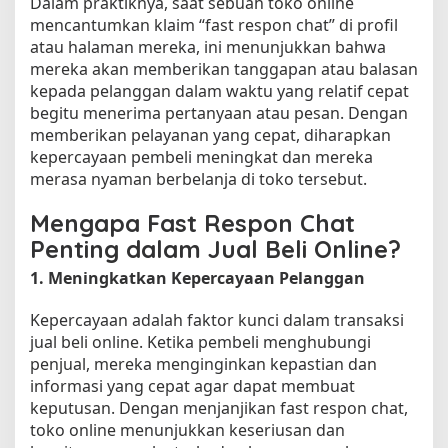
Dalam praktiknya, saat sebuah toko online
?
mencantumkan klaim “fast respon chat” di profil
atau halaman mereka, ini menunjukkan bahwa
mereka akan memberikan tanggapan atau balasan
kepada pelanggan dalam waktu yang relatif cepat
begitu menerima pertanyaan atau pesan. Dengan
memberikan pelayanan yang cepat, diharapkan
kepercayaan pembeli meningkat dan mereka
merasa nyaman berbelanja di toko tersebut.
Mengapa Fast Respon Chat
Penting dalam Jual Beli Online?
1. Meningkatkan Kepercayaan Pelanggan
Kepercayaan adalah faktor kunci dalam transaksi
jual beli online. Ketika pembeli menghubungi
penjual, mereka menginginkan kepastian dan
informasi yang cepat agar dapat membuat
keputusan. Dengan menjanjikan fast respon chat,
toko online menunjukkan keseriusan dan