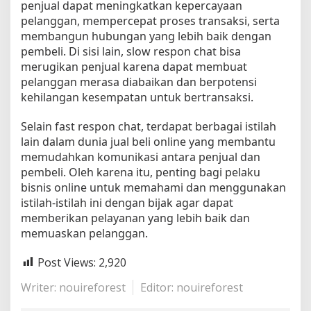
penjual dapat meningkatkan kepercayaan
pelanggan, mempercepat proses transaksi, serta
membangun hubungan yang lebih baik dengan
pembeli. Di sisi lain, slow respon chat bisa
merugikan penjual karena dapat membuat
pelanggan merasa diabaikan dan berpotensi
kehilangan kesempatan untuk bertransaksi.
Selain fast respon chat, terdapat berbagai istilah
lain dalam dunia jual beli online yang membantu
memudahkan komunikasi antara penjual dan
pembeli. Oleh karena itu, penting bagi pelaku
bisnis online untuk memahami dan menggunakan
istilah-istilah ini dengan bijak agar dapat
memberikan pelayanan yang lebih baik dan
memuaskan pelanggan.
Post Views:
2,920
Writer: nouireforest
Editor: nouireforest