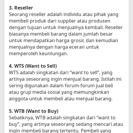
3. Reseller
Seorang reseller adalah individu atau pihak yang
membeli produk dari supplier atau produsen
dengan tujuan untuk menjualnya kembali. Reseller
biasanya membeli barang dalam jumlah besar
untuk mendapatkan harga grosir, dan kemudian
menjualnya dengan harga eceran untuk
memperoleh keuntungan.
4. WTS (Want to Sell)
WTS adalah singkatan dari “want to sell”, yang
artinya seseorang ingin menjual barang. Istilah ini
sering digunakan dalam forum-forum jual beli
atau grup media sosial yang memungkinkan
anggota untuk membeli atau menjual barang.
5. WTB (Want to Buy)
Sebaliknya, WTB adalah singkatan dari “want to
buy”, yang artinya seseorang sedang mencari atau
ingin membeli barang tertentu. Pembeli yang