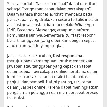
Secara harfiah, “fast respon chat” dapat diartikan
p
sebagai “tanggapan cepat dalam percakapan”.
a
Dalam bahasa Indonesia, “chat” mengacu pada
F
percakapan yang dilakukan secara tertulis melalui
a
s
aplikasi pesan instan, baik itu melalui WhatsApp,
t
LINE, Facebook Messenger, ataupun platform
R
komunikasi lainnya. Sementara itu, “fast respon”
e
berarti tanggapan yang diberikan dengan cepat
s
atau dalam waktu yang singkat.
p
o
Jadi, secara keseluruhan,
fast respon chat
n
merujuk pada kemampuan untuk memberikan
I
jawaban atau tanggapan yang cepat dan tepat
t
dalam sebuah percakapan online, terutama dalam
u
konteks transaksi atau interaksi bisnis antara
P
e
penjual dan pembeli. Hal ini penting, terutama
n
dalam jual beli online, karena dapat meningkatkan
t
pengalaman pelanggan dan mempercepat proses
i
transaksi.
n
g