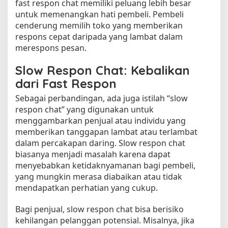
fast respon chat memiliki peluang lebih besar
untuk memenangkan hati pembeli. Pembeli
cenderung memilih toko yang memberikan
respons cepat daripada yang lambat dalam
merespons pesan.
Slow Respon Chat: Kebalikan
dari Fast Respon
Sebagai perbandingan, ada juga istilah “slow
respon chat” yang digunakan untuk
menggambarkan penjual atau individu yang
memberikan tanggapan lambat atau terlambat
dalam percakapan daring. Slow respon chat
biasanya menjadi masalah karena dapat
menyebabkan ketidaknyamanan bagi pembeli,
yang mungkin merasa diabaikan atau tidak
mendapatkan perhatian yang cukup.
Bagi penjual, slow respon chat bisa berisiko
kehilangan pelanggan potensial. Misalnya, jika