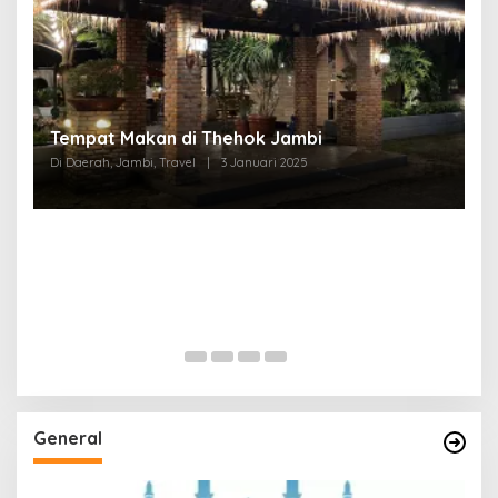
Tempat Makan di Thehok Jambi
Di Daerah, Jambi, Travel
|
3 Januari 2025
General