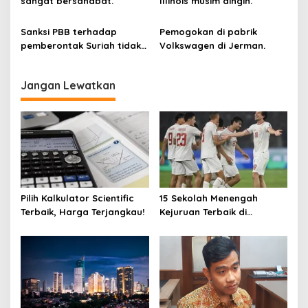
sangat bersahabat.
Illinois musim dingin.
Sanksi PBB terhadap
Pemogokan di pabrik
pemberontak Suriah tidak
Volkswagen di Jerman.
dicabut.
Jangan Lewatkan
Pilih Kalkulator Scientific
15 Sekolah Menengah
Terbaik, Harga Terjangkau!
Kejuruan Terbaik di
Indonesia Berdasarkan
Hasil Ujian Tulis Berbasis
Komputer