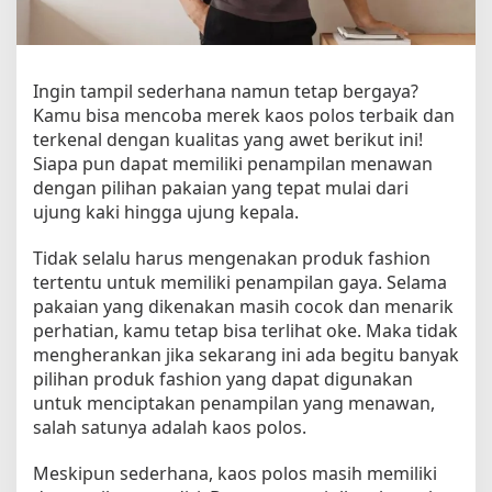
T
e
r
b
Ingin tampil sederhana namun tetap bergaya?
a
Kamu bisa mencoba merek kaos polos terbaik dan
i
terkenal dengan kualitas yang awet berikut ini!
k
d
Siapa pun dapat memiliki penampilan menawan
a
dengan pilihan pakaian yang tepat mulai dari
n
ujung kaki hingga ujung kepala.
T
e
Tidak selalu harus mengenakan produk fashion
r
tertentu untuk memiliki penampilan gaya. Selama
k
pakaian yang dikenakan masih cocok dan menarik
e
perhatian, kamu tetap bisa terlihat oke. Maka tidak
n
mengherankan jika sekarang ini ada begitu banyak
a
pilihan produk fashion yang dapat digunakan
l
untuk menciptakan penampilan yang menawan,
d
e
salah satunya adalah kaos polos.
n
g
Meskipun sederhana, kaos polos masih memiliki
a