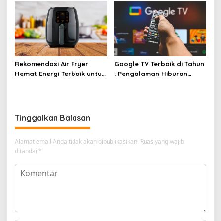
Rekomendasi Air Fryer
Google TV Terbaik di Tahun
Hemat Energi Terbaik untuk
: Pengalaman Hiburan
Masakan Lezat
Maksimal dengan Layar
Luas!
Tinggalkan Balasan
Alamat email Anda tidak akan dipublikasikan.
Ruas yang wajib
ditandai
*