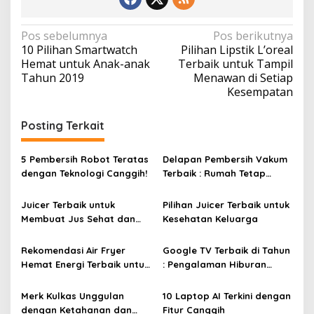
N
Pos sebelumnya
Pos berikutnya
10 Pilihan Smartwatch
Pilihan Lipstik L’oreal
a
Hemat untuk Anak-anak
Terbaik untuk Tampil
v
Tahun 2019
Menawan di Setiap
Kesempatan
i
g
Posting Terkait
a
s
5 Pembersih Robot Teratas
Delapan Pembersih Vakum
i
dengan Teknologi Canggih!
Terbaik : Rumah Tetap
Bersih Tanpa Kesulitan!
p
Juicer Terbaik untuk
Pilihan Juicer Terbaik untuk
o
Membuat Jus Sehat dan
Kesehatan Keluarga
s
Lezat
Rekomendasi Air Fryer
Google TV Terbaik di Tahun
Hemat Energi Terbaik untuk
: Pengalaman Hiburan
Masakan Lezat
Maksimal dengan Layar
Luas!
Merk Kulkas Unggulan
10 Laptop AI Terkini dengan
dengan Ketahanan dan
Fitur Canggih