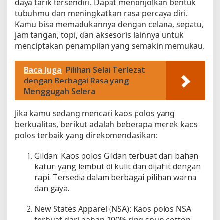
daya tarik tersendiri. Dapat menonjolkan bentuk
n
tubuhmu dan meningkatkan rasa percaya diri.
K
Kamu bisa memadukannya dengan celana, sepatu,
u
jam tangan, topi, dan aksesoris lainnya untuk
a
menciptakan penampilan yang semakin memukau.
l
i
t
Baca Juga
Pilihan Selai Terlezat
a
dengan Berbagai Rasa yang
s
Menggugah Selera
U
n
Jika kamu sedang mencari kaos polos yang
g
berkualitas, berikut adalah beberapa merek kaos
g
polos terbaik yang direkomendasikan:
u
l
Gildan: Kaos polos Gildan terbuat dari bahan
a
katun yang lembut di kulit dan dijahit dengan
n
rapi. Tersedia dalam berbagai pilihan warna
dan gaya.
New States Apparel (NSA): Kaos polos NSA
terbuat dari bahan 100% ring spun cotton