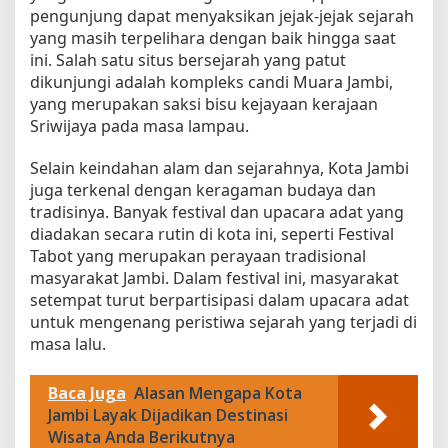
pengunjung dapat menyaksikan jejak-jejak sejarah
k
yang masih terpelihara dengan baik hingga saat
j
ini. Salah satu situs bersejarah yang patut
u
b
dikunjungi adalah kompleks candi Muara Jambi,
k
yang merupakan saksi bisu kejayaan kerajaan
a
Sriwijaya pada masa lampau.
n
Selain keindahan alam dan sejarahnya, Kota Jambi
juga terkenal dengan keragaman budaya dan
tradisinya. Banyak festival dan upacara adat yang
diadakan secara rutin di kota ini, seperti Festival
Tabot yang merupakan perayaan tradisional
masyarakat Jambi. Dalam festival ini, masyarakat
setempat turut berpartisipasi dalam upacara adat
untuk mengenang peristiwa sejarah yang terjadi di
masa lalu.
Baca Juga
Alasan Mengapa Kota
Jambi Layak Dijadikan Destinasi
Wisata Anda Berikutnya