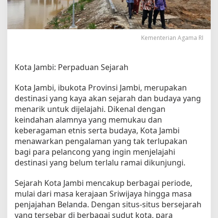
e
j
a
r
Kementerian Agama RI
a
h
d
Kota Jambi: Perpaduan Sejarah
a
n
Kota Jambi, ibukota Provinsi Jambi, merupakan
B
destinasi yang kaya akan sejarah dan budaya yang
u
menarik untuk dijelajahi. Dikenal dengan
d
keindahan alamnya yang memukau dan
a
keberagaman etnis serta budaya, Kota Jambi
y
a
menawarkan pengalaman yang tak terlupakan
y
bagi para pelancong yang ingin menjelajahi
a
destinasi yang belum terlalu ramai dikunjungi.
n
g
Sejarah Kota Jambi mencakup berbagai periode,
M
mulai dari masa kerajaan Sriwijaya hingga masa
e
penjajahan Belanda. Dengan situs-situs bersejarah
n
yang tersebar di berbagai sudut kota, para
a