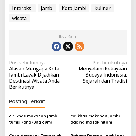
Interaksi
Jambi
Kota Jambi
kuliner
wisata
Ikuti Kami
N
Pos sebelumnya
Pos berikutnya
Alasan Mengapa Kota
Menyelami Kekayaan
a
Jambi Layak Dijadikan
Budaya Indonesia:
v
Destinasi Wisata Anda
Sejarah dan Tradisi
Berikutnya
i
g
Posting Terkait
a
s
ciri khas makanan jambi
ciri khas makanan jambi
i
tumis kangkung cumi
daging masak hitam
p
Cara Memasak Tempoyak
Bahasa Daerah Jambi dan