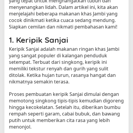
yang tepat untuk menghangatkan tubuh dan
s
menyenangkan lidah. Dalam artikel ini, kita akan
a
menjelajahi beberapa makanan khas Jambi yang
a
cocok dinikmati ketika cuaca sedang mendung.
t
h
Siapkan cemilan dan nikmati pembahasan kami!
u
1. Keripik Sanjai
j
a
Keripik Sanjai adalah makanan ringan khas Jambi
n
yang sangat populer di kalangan penduduk
setempat. Terbuat dari singkong, keripik ini
memiliki tekstur renyah dan gurih yang sulit
ditolak. Ketika hujan turun, rasanya hangat dan
nikmatnya semakin terasa.
Proses pembuatan keripik Sanjai dimulai dengan
memotong singkong tipis-tipis kemudian digoreng
hingga kecokelatan. Setelah itu, diberikan bumbu
rempah seperti garam, cabai bubuk, dan bawang
putih untuk memberikan cita rasa yang lebih
menonjol.