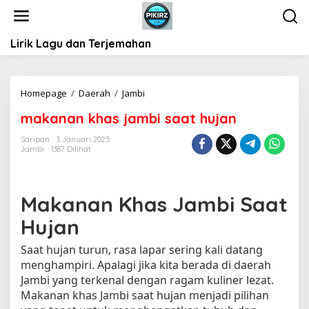
L
e
w
Lirik Lagu dan Terjemahan
a
t
i
k
Homepage
/
Daerah
/
Jambi
m
e
a
k
makanan khas jambi saat hujan
k
o
a
Saripan
3 Januari 2025
n
n
Jambi
1387 Dilihat
t
a
e
n
n
k
Makanan Khas Jambi Saat
h
a
Hujan
s
j
Saat hujan turun, rasa lapar sering kali datang
a
menghampiri. Apalagi jika kita berada di daerah
m
Jambi yang terkenal dengan ragam kuliner lezat.
b
Makanan khas Jambi saat hujan menjadi pilihan
i