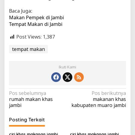
Baca Juga:
Makan Pempek di Jambi
Tempat Makan di Jambi
Post Views:
1,387
tempat makan
Ikuti Kami
N
Pos sebelumnya
Pos berikutnya
rumah makan khas
makanan khas
a
jambi
kabupaten muaro jambi
v
i
Posting Terkait
g
ciri khas makanan jambi
ciri khas makanan jambi