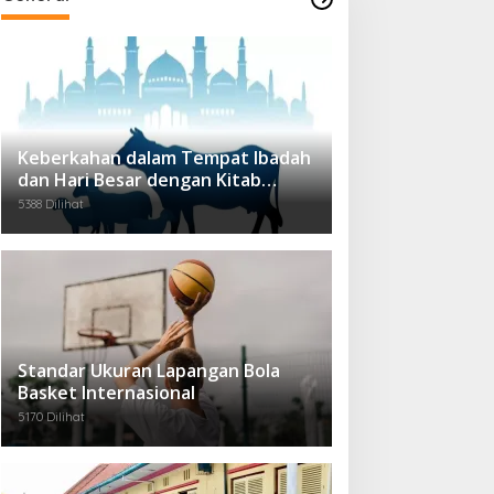
Keberkahan dalam Tempat Ibadah
dan Hari Besar dengan Kitab
Sucinya.
5388 Dilihat
Standar Ukuran Lapangan Bola
Basket Internasional
5170 Dilihat