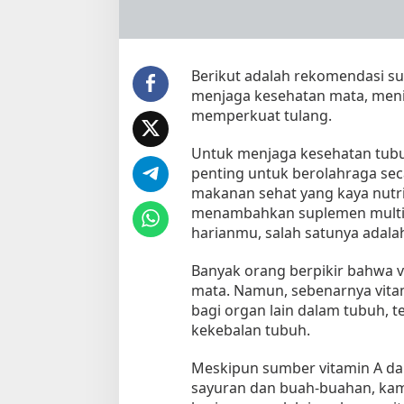
d
a
n
M
Berikut adalah rekomendasi su
e
menjaga kesehatan mata, meni
n
i
memperkuat tulang.
n
g
Untuk menjaga kesehatan tubu
k
penting untuk berolahraga se
a
makanan sehat yang kaya nutri
t
menambahkan suplemen multi
k
harianmu, salah satunya adalah
a
n
Banyak orang berpikir bahwa v
D
mata. Namun, sebenarnya vitam
a
bagi organ lain dalam tubuh, t
y
kekebalan tubuh.
a
T
a
Meskipun sumber vitamin A da
h
sayuran dan buah-buahan, ka
a