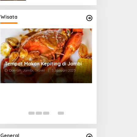
Wisata
Tempat Makan di Thehok Jambi
Di Daerah, Jambi, Travel
|
3 Januari 2025
General