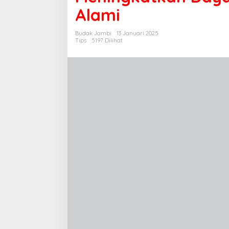
p
Alami
t
i
Budak Jambi
13 Januari 2025
m
Tips
5197 Dilihat
a
l
k
a
n
K
e
s
e
h
a
t
a
n
M
a
t
a