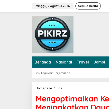
L
Minggu, 9 Agustus 2026
Semua Berita
e
w
a
t
i
k
e
k
o
n
t
e
Beranda
Nasional
Travel
Jambi
n
Lirik Lagu dan Terjemahan
Homepage
/
Tips
M
e
Mengoptimalkan Ke
n
g
Meningkatkan Daya
o