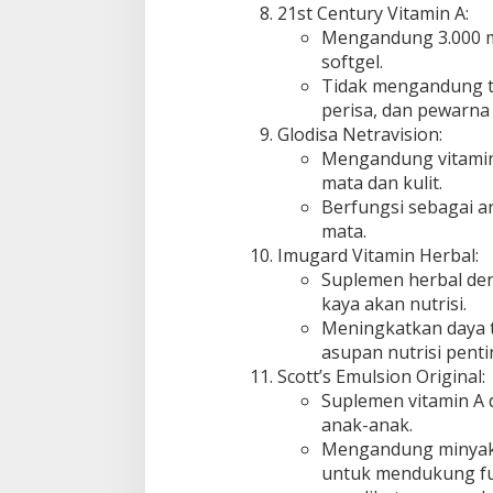
21st Century Vitamin A:
Mengandung 3.000 mc
softgel.
Tidak mengandung t
perisa, dan pewarna
Glodisa Netravision:
Mengandung vitamin
mata dan kulit.
Berfungsi sebagai a
mata.
Imugard Vitamin Herbal:
Suplemen herbal de
kaya akan nutrisi.
Meningkatkan daya 
asupan nutrisi penti
Scott’s Emulsion Original:
Suplemen vitamin A 
anak-anak.
Mengandung minyak 
untuk mendukung fu