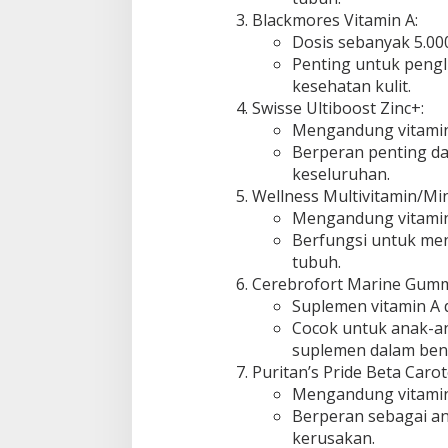
Blackmores Vitamin A:
Dosis sebanyak 5.000
Penting untuk pengl
kesehatan kulit.
Swisse Ultiboost Zinc+:
Mengandung vitamin 
Berperan penting da
keseluruhan.
Wellness Multivitamin/Min
Mengandung vitamin 
Berfungsi untuk men
tubuh.
Cerebrofort Marine Gumm
Suplemen vitamin A
Cocok untuk anak-a
suplemen dalam bent
Puritan’s Pride Beta Carot
Mengandung vitamin 
Berperan sebagai an
kerusakan.