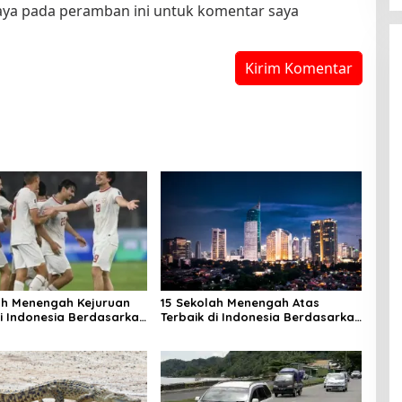
saya pada peramban ini untuk komentar saya
ah Menengah Kejuruan
15 Sekolah Menengah Atas
di Indonesia Berdasarkan
Terbaik di Indonesia Berdasarkan
an Tulis Berbasis
Hasil UTBK
r