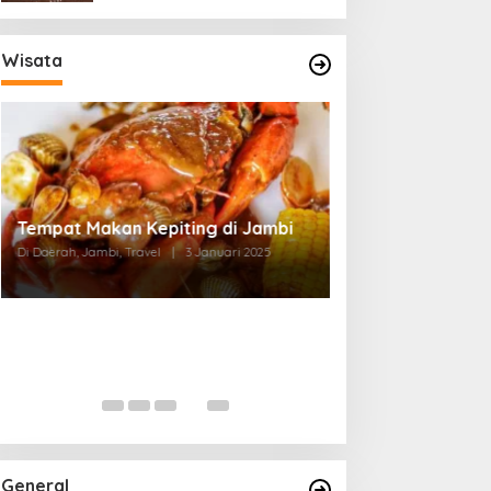
Wisata
Tempat Makan di Thehok Jambi
Di Daerah, Jambi, Travel
|
3 Januari 2025
General