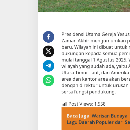
G
e
r
e
j
a
Presidensi Utama Gereja Yesus
K
Zaman Akhir mengumumkan pe
a
baru. Wilayah ini dibuat unt
n
dukungan kepada semua pemim
a
mulai tanggal 1 Agustus 2025. W
d
a
wilayah yang sudah ada, yaitu
B
Utara Timur Laut, dan Amerika 
a
area dan kantor area akan bera
r
dengan direktur untuk urusan 
u
serta fungsi pendukung.
.
Post Views:
1,558
Baca Juga
Warisan Budaya: 
Lagu Daerah Populer dari Se