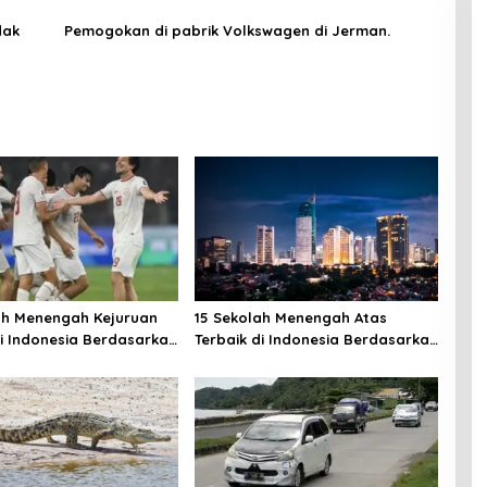
dak
Pemogokan di pabrik Volkswagen di Jerman.
ah Menengah Kejuruan
15 Sekolah Menengah Atas
di Indonesia Berdasarkan
Terbaik di Indonesia Berdasarkan
an Tulis Berbasis
Hasil UTBK
r