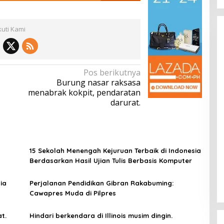
kuti Kami
Pos berikutnya
Burung nasar raksasa
menabrak kokpit, pendaratan
darurat.
Kota Baru Jambi
Tempat Makan Kepiting di Jambi
|
3 Januari 2025
Di Daerah, Jambi, Travel
|
3 Januari 2025
15 Sekolah Menengah Kejuruan Terbaik di Indonesia
Berdasarkan Hasil Ujian Tulis Berbasis Komputer
ia
Perjalanan Pendidikan Gibran Rakabuming:
Cawapres Muda di Pilpres
t.
Hindari berkendara di Illinois musim dingin.