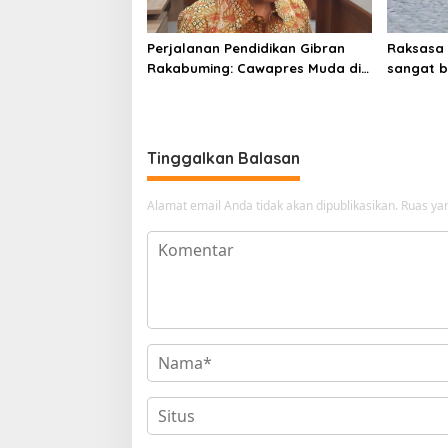
Perjalanan Pendidikan Gibran
Raksasa 
Rakabuming: Cawapres Muda di
sangat b
Pilpres
Tinggalkan Balasan
Alamat email Anda tidak akan dipublikasikan.
Ruas yan