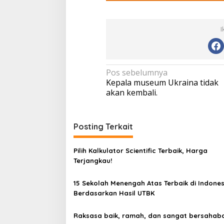
I
N
Pos sebelumnya
Kepala museum Ukraina tidak
a
akan kembali.
v
Tempat Makan di 
i
Di Daerah, Jambi, Travel
Posting Terkait
g
a
Pilih Kalkulator Scientific Terbaik, Harga
Tempat Makan All You Can Eat di
s
Terjangkau!
Jambi
i
Di Daerah, Jambi, Travel
|
3 Januari 2025
p
15 Sekolah Menengah Atas Terbaik di Indones
Berdasarkan Hasil UTBK
o
s
Raksasa baik, ramah, dan sangat bersahaba