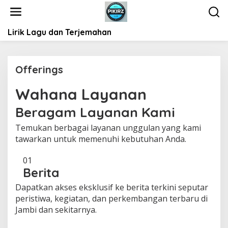
L
e
w
Lirik Lagu dan Terjemahan
a
t
i
k
Offerings
e
k
Wahana Layanan
|
o
2
n
M
Beragam Layanan Kami
E
t
I
e
Temukan berbagai layanan unggulan yang kami
2
0
n
tawarkan untuk memenuhi kebutuhan Anda.
2
4
O
01
L
Berita
E
H
S
Dapatkan akses eksklusif ke berita terkini seputar
A
peristiwa, kegiatan, dan perkembangan terbaru di
R
I
Jambi dan sekitarnya.
P
A
N