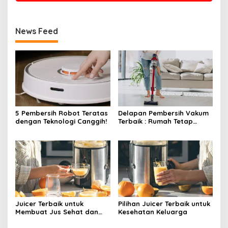
News Feed
5 Pembersih Robot Teratas
Delapan Pembersih Vakum
dengan Teknologi Canggih!
Terbaik : Rumah Tetap
Bersih Tanpa Kesulitan!
Juicer Terbaik untuk
Pilihan Juicer Terbaik untuk
Membuat Jus Sehat dan
Kesehatan Keluarga
Lezat