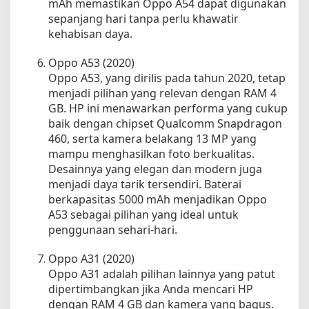
mAh memastikan Oppo A54 dapat digunakan
sepanjang hari tanpa perlu khawatir
kehabisan daya.
Oppo A53 (2020)
Oppo A53, yang dirilis pada tahun 2020, tetap
menjadi pilihan yang relevan dengan RAM 4
GB. HP ini menawarkan performa yang cukup
baik dengan chipset Qualcomm Snapdragon
460, serta kamera belakang 13 MP yang
mampu menghasilkan foto berkualitas.
Desainnya yang elegan dan modern juga
menjadi daya tarik tersendiri. Baterai
berkapasitas 5000 mAh menjadikan Oppo
A53 sebagai pilihan yang ideal untuk
penggunaan sehari-hari.
Oppo A31 (2020)
Oppo A31 adalah pilihan lainnya yang patut
dipertimbangkan jika Anda mencari HP
dengan RAM 4 GB dan kamera yang bagus.