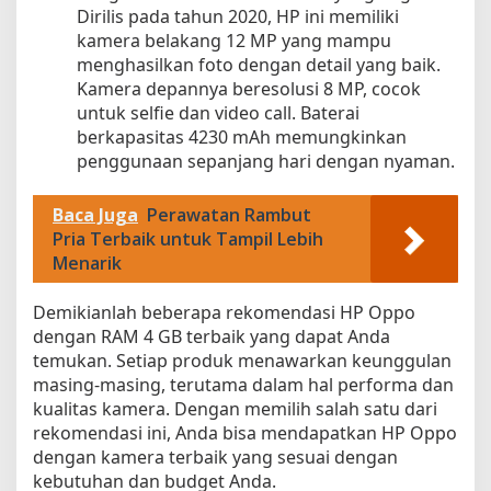
Dirilis pada tahun 2020, HP ini memiliki
kamera belakang 12 MP yang mampu
menghasilkan foto dengan detail yang baik.
Kamera depannya beresolusi 8 MP, cocok
untuk selfie dan video call. Baterai
berkapasitas 4230 mAh memungkinkan
penggunaan sepanjang hari dengan nyaman.
Baca Juga
Perawatan Rambut
Pria Terbaik untuk Tampil Lebih
Menarik
Demikianlah beberapa rekomendasi HP Oppo
dengan RAM 4 GB terbaik yang dapat Anda
temukan. Setiap produk menawarkan keunggulan
masing-masing, terutama dalam hal performa dan
kualitas kamera. Dengan memilih salah satu dari
rekomendasi ini, Anda bisa mendapatkan HP Oppo
dengan kamera terbaik yang sesuai dengan
kebutuhan dan budget Anda.