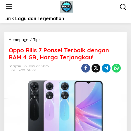
L
e
w
Lirik Lagu dan Terjemahan
a
t
i
k
Homepage
/
Tips
O
e
p
k
Oppo Rilis 7 Ponsel Terbaik dengan
p
o
RAM 4 GB, Harga Terjangkau!
o
n
R
t
Saripan
27 Januari 2025
i
Tips
3920 Dilihat
e
l
n
i
s
7
P
o
n
s
e
l