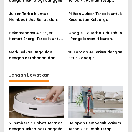
i
dengan Teknologi Canggih!
Terbaik : Rumah Tetap
Bersih Tanpa Kesulitan!
p
Juicer Terbaik untuk
Pilihan Juicer Terbaik untuk
o
Membuat Jus Sehat dan
Kesehatan Keluarga
s
Lezat
Rekomendasi Air Fryer
Google TV Terbaik di Tahun
Hemat Energi Terbaik untuk
: Pengalaman Hiburan
Masakan Lezat
Maksimal dengan Layar
Luas!
Merk Kulkas Unggulan
10 Laptop AI Terkini dengan
dengan Ketahanan dan
Fitur Canggih
Efisiensi Energi Terbaik
Jangan Lewatkan
5 Pembersih Robot Teratas
Delapan Pembersih Vakum
dengan Teknologi Canggih!
Terbaik : Rumah Tetap