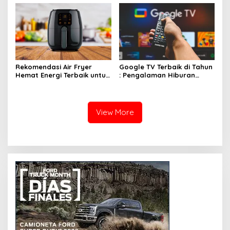
Rekomendasi Air Fryer
Google TV Terbaik di Tahun
Hemat Energi Terbaik untuk
: Pengalaman Hiburan
Masakan Lezat
Maksimal dengan Layar
Luas!
View More