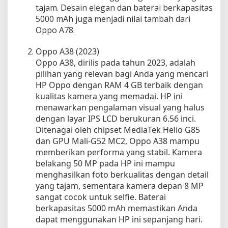
tajam. Desain elegan dan baterai berkapasitas
5000 mAh juga menjadi nilai tambah dari
Oppo A78.
Oppo A38 (2023)
Oppo A38, dirilis pada tahun 2023, adalah
pilihan yang relevan bagi Anda yang mencari
HP Oppo dengan RAM 4 GB terbaik dengan
kualitas kamera yang memadai. HP ini
menawarkan pengalaman visual yang halus
dengan layar IPS LCD berukuran 6.56 inci.
Ditenagai oleh chipset MediaTek Helio G85
dan GPU Mali-G52 MC2, Oppo A38 mampu
memberikan performa yang stabil. Kamera
belakang 50 MP pada HP ini mampu
menghasilkan foto berkualitas dengan detail
yang tajam, sementara kamera depan 8 MP
sangat cocok untuk selfie. Baterai
berkapasitas 5000 mAh memastikan Anda
dapat menggunakan HP ini sepanjang hari.