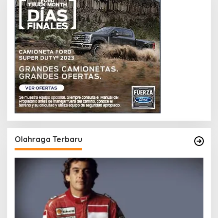
Olahraga Terbaru