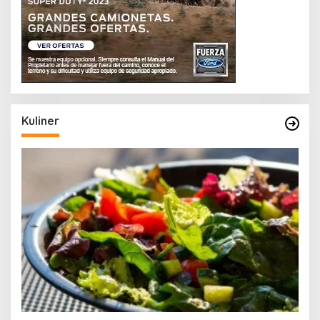
Kuliner