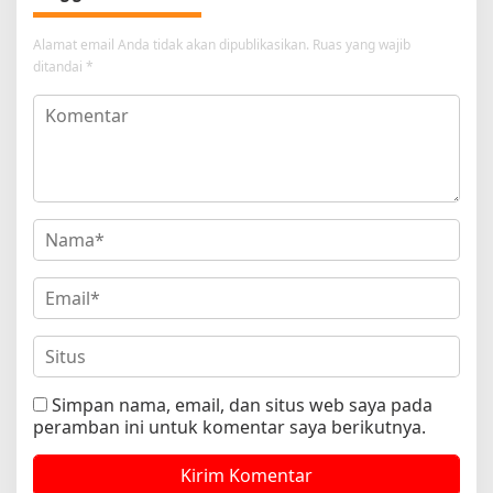
Alamat email Anda tidak akan dipublikasikan.
Ruas yang wajib
ditandai
*
Simpan nama, email, dan situs web saya pada
peramban ini untuk komentar saya berikutnya.