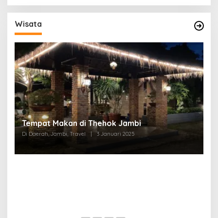
Wisata
Tempat Makan di Thehok Jambi
Di Daerah, Jambi, Travel
|
3 Januari 2025