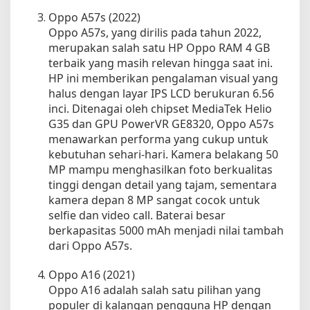
Oppo A57s (2022)
Oppo A57s, yang dirilis pada tahun 2022,
merupakan salah satu HP Oppo RAM 4 GB
terbaik yang masih relevan hingga saat ini.
HP ini memberikan pengalaman visual yang
halus dengan layar IPS LCD berukuran 6.56
inci. Ditenagai oleh chipset MediaTek Helio
G35 dan GPU PowerVR GE8320, Oppo A57s
menawarkan performa yang cukup untuk
kebutuhan sehari-hari. Kamera belakang 50
MP mampu menghasilkan foto berkualitas
tinggi dengan detail yang tajam, sementara
kamera depan 8 MP sangat cocok untuk
selfie dan video call. Baterai besar
berkapasitas 5000 mAh menjadi nilai tambah
dari Oppo A57s.
Oppo A16 (2021)
Oppo A16 adalah salah satu pilihan yang
populer di kalangan pengguna HP dengan