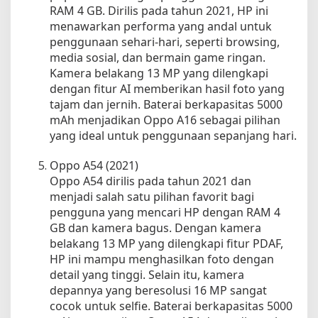
RAM 4 GB. Dirilis pada tahun 2021, HP ini
menawarkan performa yang andal untuk
penggunaan sehari-hari, seperti browsing,
media sosial, dan bermain game ringan.
Kamera belakang 13 MP yang dilengkapi
dengan fitur AI memberikan hasil foto yang
tajam dan jernih. Baterai berkapasitas 5000
mAh menjadikan Oppo A16 sebagai pilihan
yang ideal untuk penggunaan sepanjang hari.
Oppo A54 (2021)
Oppo A54 dirilis pada tahun 2021 dan
menjadi salah satu pilihan favorit bagi
pengguna yang mencari HP dengan RAM 4
GB dan kamera bagus. Dengan kamera
belakang 13 MP yang dilengkapi fitur PDAF,
HP ini mampu menghasilkan foto dengan
detail yang tinggi. Selain itu, kamera
depannya yang beresolusi 16 MP sangat
cocok untuk selfie. Baterai berkapasitas 5000