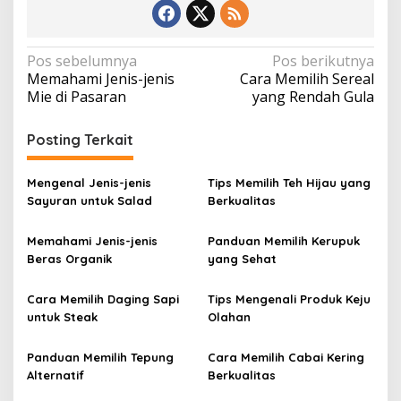
N
Pos sebelumnya
Pos berikutnya
Memahami Jenis-jenis
Cara Memilih Sereal
a
Mie di Pasaran
yang Rendah Gula
v
i
Posting Terkait
g
a
Mengenal Jenis-jenis
Tips Memilih Teh Hijau yang
Sayuran untuk Salad
Berkualitas
s
i
Memahami Jenis-jenis
Panduan Memilih Kerupuk
p
Beras Organik
yang Sehat
o
Cara Memilih Daging Sapi
Tips Mengenali Produk Keju
s
untuk Steak
Olahan
Panduan Memilih Tepung
Cara Memilih Cabai Kering
Alternatif
Berkualitas