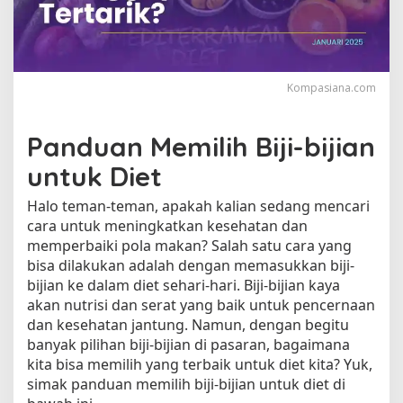
j
i
-
b
i
Kompasiana.com
j
i
a
Panduan Memilih Biji-bijian
n
untuk Diet
u
n
Halo teman-teman, apakah kalian sedang mencari
t
u
cara untuk meningkatkan kesehatan dan
k
memperbaiki pola makan? Salah satu cara yang
D
bisa dilakukan adalah dengan memasukkan biji-
i
bijian ke dalam diet sehari-hari. Biji-bijian kaya
e
akan nutrisi dan serat yang baik untuk pencernaan
t
dan kesehatan jantung. Namun, dengan begitu
banyak pilihan biji-bijian di pasaran, bagaimana
kita bisa memilih yang terbaik untuk diet kita? Yuk,
simak panduan memilih biji-bijian untuk diet di