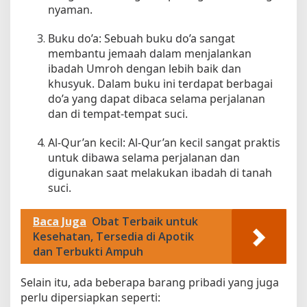
nyaman.
t
a
Buku do’a: Sebuah buku do’a sangat
membantu jemaah dalam menjalankan
ibadah Umroh dengan lebih baik dan
khusyuk. Dalam buku ini terdapat berbagai
do’a yang dapat dibaca selama perjalanan
dan di tempat-tempat suci.
Al-Qur’an kecil: Al-Qur’an kecil sangat praktis
untuk dibawa selama perjalanan dan
digunakan saat melakukan ibadah di tanah
suci.
Baca Juga
Obat Terbaik untuk
Kesehatan, Tersedia di Apotik
dan Terbukti Ampuh
Selain itu, ada beberapa barang pribadi yang juga
perlu dipersiapkan seperti: