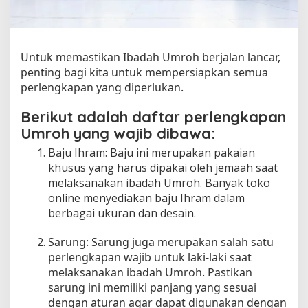
a
n
U
m
Untuk memastikan Ibadah Umroh berjalan lancar,
r
penting bagi kita untuk mempersiapkan semua
o
perlengkapan yang diperlukan.
h
u
Berikut adalah daftar perlengkapan
n
t
Umroh yang wajib dibawa:
u
Baju Ihram: Baju ini merupakan pakaian
k
khusus yang harus dipakai oleh jemaah saat
P
melaksanakan ibadah Umroh. Banyak toko
r
online menyediakan baju Ihram dalam
i
a
berbagai ukuran dan desain.
d
a
Sarung: Sarung juga merupakan salah satu
n
perlengkapan wajib untuk laki-laki saat
W
melaksanakan ibadah Umroh. Pastikan
a
sarung ini memiliki panjang yang sesuai
n
dengan aturan agar dapat digunakan dengan
i