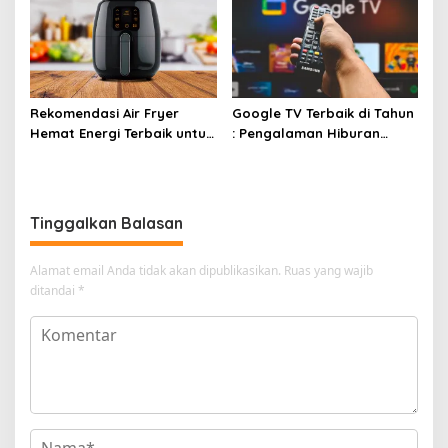
Rekomendasi Air Fryer
Google TV Terbaik di Tahun
Hemat Energi Terbaik untuk
: Pengalaman Hiburan
Masakan Lezat
Maksimal dengan Layar
Luas!
Tinggalkan Balasan
Alamat email Anda tidak akan dipublikasikan.
Ruas yang wajib
ditandai
*