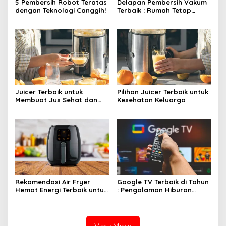
5 Pembersih Robot Teratas
Delapan Pembersih Vakum
dengan Teknologi Canggih!
Terbaik : Rumah Tetap
Bersih Tanpa Kesulitan!
Juicer Terbaik untuk
Pilihan Juicer Terbaik untuk
Membuat Jus Sehat dan
Kesehatan Keluarga
Lezat
Rekomendasi Air Fryer
Google TV Terbaik di Tahun
Hemat Energi Terbaik untuk
: Pengalaman Hiburan
Masakan Lezat
Maksimal dengan Layar
Luas!