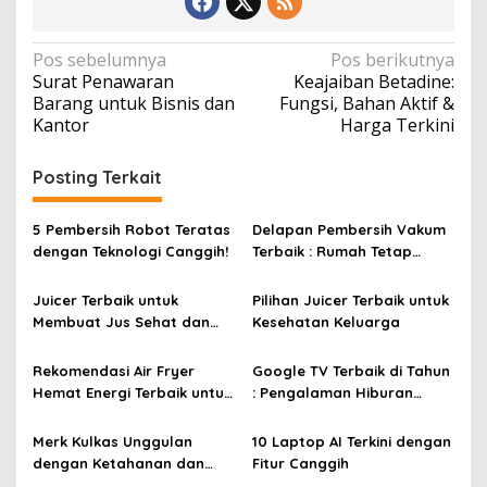
N
Pos sebelumnya
Pos berikutnya
Surat Penawaran
Keajaiban Betadine:
a
Barang untuk Bisnis dan
Fungsi, Bahan Aktif &
v
Kantor
Harga Terkini
i
Posting Terkait
g
a
5 Pembersih Robot Teratas
Delapan Pembersih Vakum
s
dengan Teknologi Canggih!
Terbaik : Rumah Tetap
i
Bersih Tanpa Kesulitan!
p
Juicer Terbaik untuk
Pilihan Juicer Terbaik untuk
Membuat Jus Sehat dan
Kesehatan Keluarga
o
Lezat
s
Rekomendasi Air Fryer
Google TV Terbaik di Tahun
Hemat Energi Terbaik untuk
: Pengalaman Hiburan
Masakan Lezat
Maksimal dengan Layar
Luas!
Merk Kulkas Unggulan
10 Laptop AI Terkini dengan
dengan Ketahanan dan
Fitur Canggih
Efisiensi Energi Terbaik