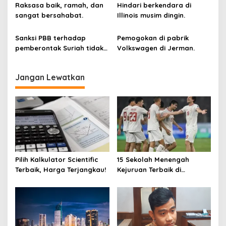
s
Raksasa baik, ramah, dan
Hindari berkendara di
sangat bersahabat.
Illinois musim dingin.
Sanksi PBB terhadap
Pemogokan di pabrik
pemberontak Suriah tidak
Volkswagen di Jerman.
dicabut.
Jangan Lewatkan
Pilih Kalkulator Scientific
15 Sekolah Menengah
Terbaik, Harga Terjangkau!
Kejuruan Terbaik di
Indonesia Berdasarkan
Hasil Ujian Tulis Berbasis
Komputer