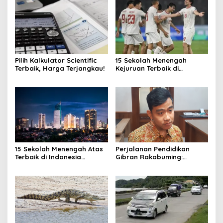
Pilih Kalkulator Scientific
15 Sekolah Menengah
Terbaik, Harga Terjangkau!
Kejuruan Terbaik di
Indonesia Berdasarkan
Hasil Ujian Tulis Berbasis
Komputer
15 Sekolah Menengah Atas
Perjalanan Pendidikan
Terbaik di Indonesia
Gibran Rakabuming:
Berdasarkan Hasil UTBK
Cawapres Muda di Pilpres