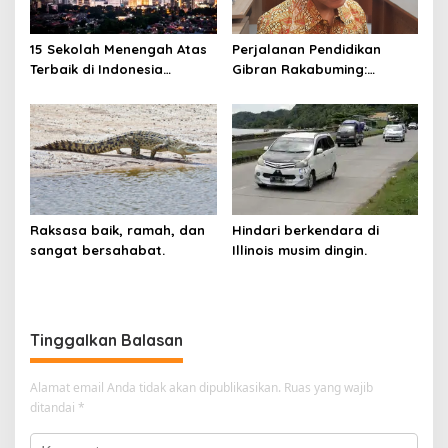
15 Sekolah Menengah Atas
Perjalanan Pendidikan
Terbaik di Indonesia
Gibran Rakabuming:
Berdasarkan Hasil UTBK
Cawapres Muda di Pilpres
Raksasa baik, ramah, dan
Hindari berkendara di
sangat bersahabat.
Illinois musim dingin.
Tinggalkan Balasan
Alamat email Anda tidak akan dipublikasikan.
Ruas yang wajib
ditandai
*