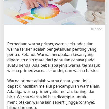
i
m
e
r
,
S
Halodoc
e
k
u
Perbedaan warna primer, warna sekunder, dan
n
warna tersier adalah pengetahuan penting yang
d
perlu diketahui. Warna merupakan kesan yang
e
diperoleh oleh mata dari pantulan cahaya pada
r
suatu benda. Ada beberapa jenis warna, termasuk
,
d
warna primer, warna sekunder, dan warna tersier.
a
n
Warna primer adalah warna dasar yang tidak
T
dapat dihasilkan melalui pencampuran warna lain.
e
Ada tiga warna primer yaitu merah, kuning, dan
r
biru. Warna-warna ini bisa dicampur untuk
s
menciptakan warna lain seperti jingga (oranye),
i
hijau, dan ungu.
e