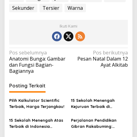
Sekunder
Tersier
Warna
Ikuti Kami
N
Pos sebelumnya
Pos berikutnya
Anatomi Bunga: Gambar
Pesan Natal Dalam 12
a
dan Fungsi Bagian-
Ayat Alkitab
v
Bagiannya
i
Posting Terkait
g
a
Pilih Kalkulator Scientific
15 Sekolah Menengah
s
Terbaik, Harga Terjangkau!
Kejuruan Terbaik di
i
Indonesia Berdasarkan
Hasil Ujian Tulis Berbasis
p
15 Sekolah Menengah Atas
Perjalanan Pendidikan
Komputer
Terbaik di Indonesia
Gibran Rakabuming:
o
Berdasarkan Hasil UTBK
Cawapres Muda di Pilpres