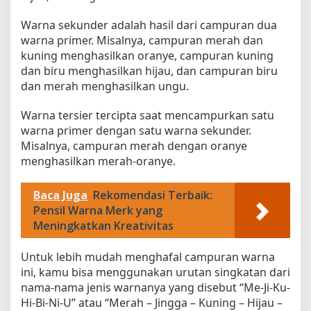
r
Warna sekunder adalah hasil dari campuran dua
d
warna primer. Misalnya, campuran merah dan
e
kuning menghasilkan oranye, campuran kuning
n
g
dan biru menghasilkan hijau, dan campuran biru
a
dan merah menghasilkan ungu.
n
J
Warna tersier tercipta saat mencampurkan satu
e
warna primer dengan satu warna sekunder.
l
Misalnya, campuran merah dengan oranye
a
menghasilkan merah-oranye.
s
Baca Juga
Rekomendasi Terbaik:
Pensil Warna Merk yang
Meningkatkan Kreativitas
Untuk lebih mudah menghafal campuran warna
ini, kamu bisa menggunakan urutan singkatan dari
nama-nama jenis warnanya yang disebut “Me-Ji-Ku-
Hi-Bi-Ni-U” atau “Merah – Jingga – Kuning – Hijau –