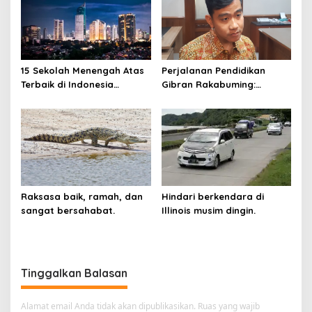
Komputer
15 Sekolah Menengah Atas
Perjalanan Pendidikan
Terbaik di Indonesia
Gibran Rakabuming:
Berdasarkan Hasil UTBK
Cawapres Muda di Pilpres
Raksasa baik, ramah, dan
Hindari berkendara di
sangat bersahabat.
Illinois musim dingin.
Tinggalkan Balasan
Alamat email Anda tidak akan dipublikasikan.
Ruas yang wajib