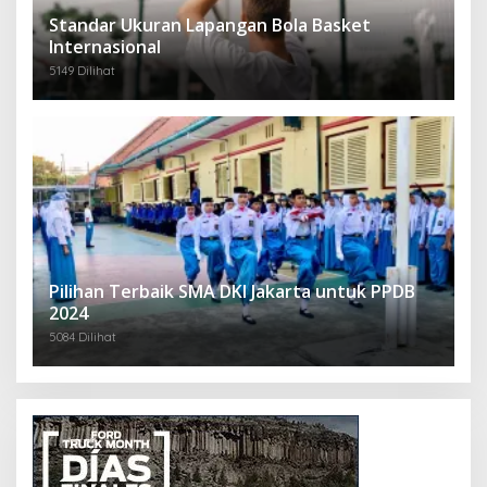
Standar Ukuran Lapangan Bola Basket
Internasional
5149 Dilihat
Pilihan Terbaik SMA DKI Jakarta untuk PPDB
2024
5084 Dilihat