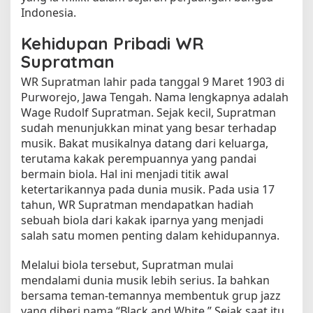
Indonesia.
n
e
Kehidupan Pribadi WR
s
i
Supratman
a
WR Supratman lahir pada tanggal 9 Maret 1903 di
R
Purworejo, Jawa Tengah. Nama lengkapnya adalah
a
y
Wage Rudolf Supratman. Sejak kecil, Supratman
a
sudah menunjukkan minat yang besar terhadap
musik. Bakat musikalnya datang dari keluarga,
terutama kakak perempuannya yang pandai
bermain biola. Hal ini menjadi titik awal
ketertarikannya pada dunia musik. Pada usia 17
tahun, WR Supratman mendapatkan hadiah
sebuah biola dari kakak iparnya yang menjadi
salah satu momen penting dalam kehidupannya.
Melalui biola tersebut, Supratman mulai
mendalami dunia musik lebih serius. Ia bahkan
bersama teman-temannya membentuk grup jazz
yang diberi nama “Black and White.” Sejak saat itu,