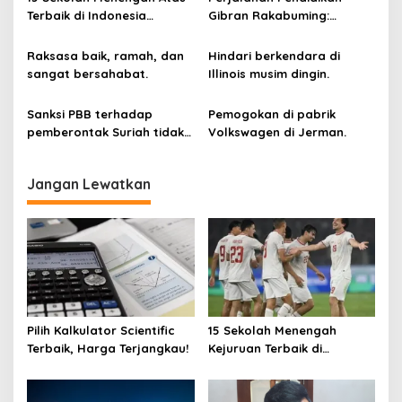
o
Komputer
Terbaik di Indonesia
Gibran Rakabuming:
s
Berdasarkan Hasil UTBK
Cawapres Muda di Pilpres
Raksasa baik, ramah, dan
Hindari berkendara di
sangat bersahabat.
Illinois musim dingin.
Sanksi PBB terhadap
Pemogokan di pabrik
pemberontak Suriah tidak
Volkswagen di Jerman.
dicabut.
Jangan Lewatkan
Pilih Kalkulator Scientific
15 Sekolah Menengah
Terbaik, Harga Terjangkau!
Kejuruan Terbaik di
Indonesia Berdasarkan
Hasil Ujian Tulis Berbasis