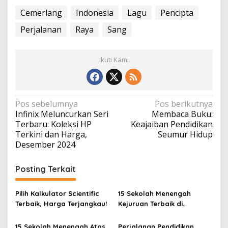
Cemerlang
Indonesia
Lagu
Pencipta
Perjalanan
Raya
Sang
Ikuti Kami
N
Pos sebelumnya
Pos berikutnya
Infinix Meluncurkan Seri
Membaca Buku:
a
Terbaru: Koleksi HP
Keajaiban Pendidikan
v
Terkini dan Harga,
Seumur Hidup
Desember 2024
i
g
Posting Terkait
a
s
Pilih Kalkulator Scientific
15 Sekolah Menengah
i
Terbaik, Harga Terjangkau!
Kejuruan Terbaik di
Indonesia Berdasarkan
p
Hasil Ujian Tulis Berbasis
15 Sekolah Menengah Atas
Perjalanan Pendidikan