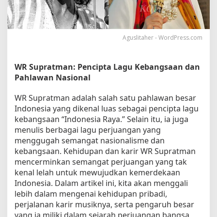
a
n
g
S
Aguslitaher - WordPress.com
a
n
g
WR Supratman: Pencipta Lagu Kebangsaan dan
P
Pahlawan Nasional
e
n
WR Supratman adalah salah satu pahlawan besar
c
Indonesia yang dikenal luas sebagai pencipta lagu
i
kebangsaan “Indonesia Raya.” Selain itu, ia juga
p
menulis berbagai lagu perjuangan yang
t
a
menggugah semangat nasionalisme dan
L
kebangsaan. Kehidupan dan karir WR Supratman
a
mencerminkan semangat perjuangan yang tak
g
kenal lelah untuk mewujudkan kemerdekaan
u
Indonesia. Dalam artikel ini, kita akan menggali
I
lebih dalam mengenai kehidupan pribadi,
n
perjalanan karir musiknya, serta pengaruh besar
d
yang ia miliki dalam sejarah perjuangan bangsa
o