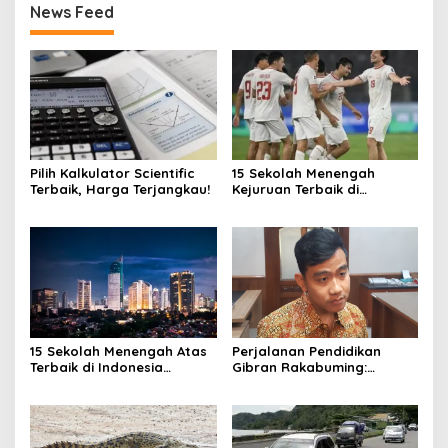
News Feed
Pilih Kalkulator Scientific
15 Sekolah Menengah
Terbaik, Harga Terjangkau!
Kejuruan Terbaik di
Indonesia Berdasarkan
Hasil Ujian Tulis Berbasis
Komputer
15 Sekolah Menengah Atas
Perjalanan Pendidikan
Terbaik di Indonesia
Gibran Rakabuming:
Berdasarkan Hasil UTBK
Cawapres Muda di Pilpres