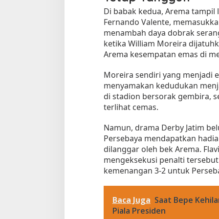
Di babak kedua, Arema tampil l
Fernando Valente, memasukka
menambah daya dobrak seranga
ketika William Moreira dijatuh
Arema kesempatan emas di men
Moreira sendiri yang menjadi e
menyamakan kedudukan menjad
di stadion bersorak gembira,
terlihat cemas.
Namun, drama Derby Jatim belum
Persebaya mendapatkan hadiah p
dilanggar oleh bek Arema. Flav
mengeksekusi penalti terseb
kemenangan 3-2 untuk Perseb
Baca Juga
Saat Bepe Kehila
Piala Presiden