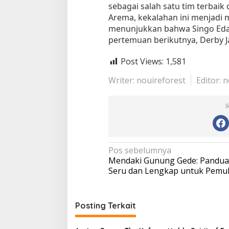
sebagai salah satu tim terbaik 
Arema, kekalahan ini menjadi 
menunjukkan bahwa Singo Edan
pertemuan berikutnya, Derby J
Post Views:
1,581
Writer: nouireforest
Editor: 
I
N
Pos sebelumnya
Mendaki Gunung Gede: Pandu
a
Seru dan Lengkap untuk Pemu
v
i
Posting Terkait
g
a