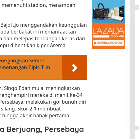
ek memenuhi stadion, menambah
1
!
 Bajol Ijo menggandakan keunggulan
 muda berbakat ini memanfaatkan
a dan melepas tendangan keras dari
ampu dihentikan kiper Arema.
enegangkan Semen
Kota Baru Jambi
Tempat Makan Kepiting di Jambi
Kemenangan Tipis Tim
|
3 Januari 2025
Di Daerah, Jambi, Travel
|
3 Januari 2025
m. Singo Edan mulai meningkatkan
enghampiri mereka di menit ke-34
 Persebaya, melakukan gol bunuh diri
 silang. Skor 2-1 membuat
 hingga akhir babak pertama.
a Berjuang, Persebaya