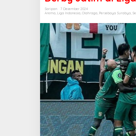
Saripan
7 Desember 2024
Arema
,
Liga Indonesia
,
Olahraga
,
Persebaya Surabya
,
Se