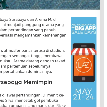
a
m
a
S
ebaya Surabaya dan Arema FC di
e
i ini menjadi panggung drama yang
r
lam pertandingan yang penuh
u
jo berhasil mengamankan kemenangan
D
e
r
b
n, atmosfer panas terasa di stadion.
y
dengan semangat tinggi, membawa
J
emukau. Arema datang dengan tekad
a
alam pertemuan sebelumnya,
t
empertahankan dominasinya.
i
m
rsebaya Memimpin
d
i
L
 di awal pertandingan. Di menit ke-
i
avio Silva, mencetak gol pembuka
g
tkan umpan silang manis dari Rizky
a