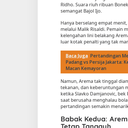
Ridho. Suara riuh ribuan Bon
semangat Bajol Ijo.
Hanya berselang empat menit,
melalui Malik Risaldi. Pemain
kelengahan lini belakang Arem
luar kotak penalti yang tak m
Baca Juga
Pertandingan M
Tempat Makan di 
Padang vs Persija Jakarta: 
Di Daerah, Jambi, Travel
Macan Kemayoran
Namun, Arema tak tinggal dia
tekanan, dan keberuntungan m
Tempat Makan All You Can Eat di
Jambi
ketika Slavko Damjanovic, bek
saat berusaha menghalau bola
Di Daerah, Jambi, Travel
|
3 Januari 2025
pertandingan semakin menarik
Babak Kedua: Arem
Tetap Tangguh