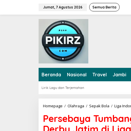
L
Jumat, 7 Agustus 2026
Semua Berita
e
w
a
t
i
k
e
k
o
n
t
e
Beranda
Nasional
Travel
Jambi
n
Lirik Lagu dan Terjemahan
Homepage
/
Olahraga
/
Sepak Bola
/
Liga Indo
Persebaya Tumban
Derby Jatim di Liga