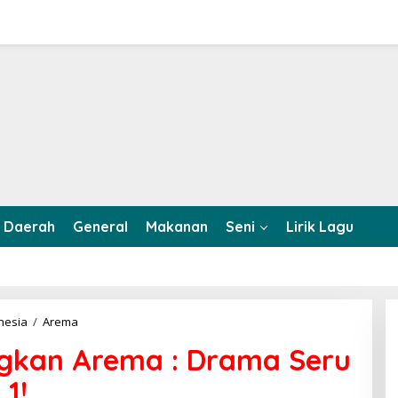
Daerah
General
Makanan
Seni
Lirik Lagu
nesia
/
Arema
P
e
gkan Arema : Drama Seru
r
s
 1!
e