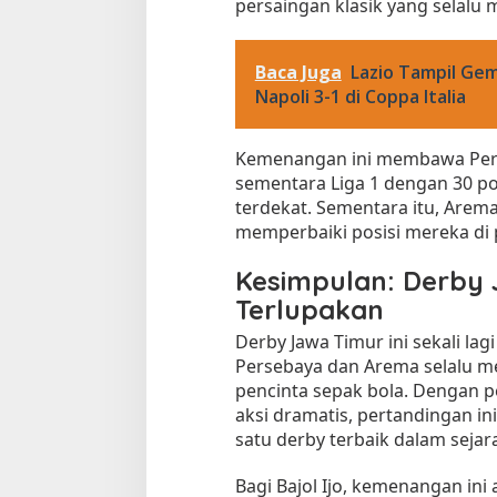
persaingan klasik yang selalu 
Baca Juga
Lazio Tampil Gem
Napoli 3-1 di Coppa Italia
Kemenangan ini membawa Pers
sementara Liga 1 dengan 30 po
terdekat. Sementara itu, Arema
memperbaiki posisi mereka di
Kesimpulan: Derby 
Terlupakan
Derby Jawa Timur ini sekali la
Persebaya dan Arema selalu me
pencinta sepak bola. Dengan 
aksi dramatis, pertandingan in
satu derby terbaik dalam sejara
Bagi Bajol Ijo, kemenangan ini