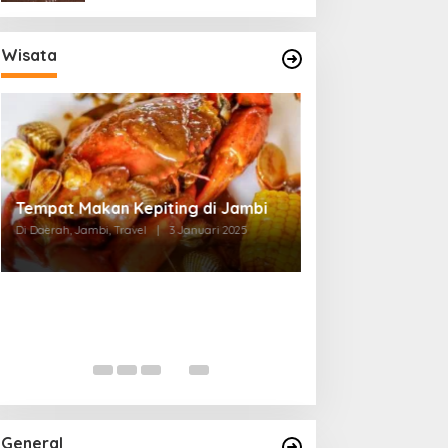
Wisata
Tempat Makan di Thehok Jambi
Di Daerah, Jambi, Travel
|
3 Januari 2025
General