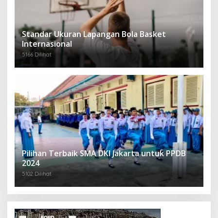
Standar Ukuran Lapangan Bola Basket
Internasional
5166 Dilihat
Pilihan Terbaik SMA DKI Jakarta untuk PPDB
2024
5102 Dilihat