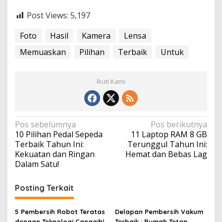
Post Views:
5,197
Foto
Hasil
Kamera
Lensa
Memuaskan
Pilihan
Terbaik
Untuk
Ikuti Kami
N
Pos sebelumnya
Pos berikutnya
10 Pilihan Pedal Sepeda
11 Laptop RAM 8 GB
a
Terbaik Tahun Ini:
Terunggul Tahun Ini:
v
Kekuatan dan Ringan
Hemat dan Bebas Lag
Dalam Satu!
i
g
Posting Terkait
a
s
5 Pembersih Robot Teratas
Delapan Pembersih Vakum
dengan Teknologi Canggih!
Terbaik : Rumah Tetap