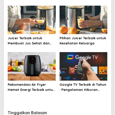
Bersih Tanpa Kesulitan!
Juicer Terbaik untuk
Pilihan Juicer Terbaik untuk
Membuat Jus Sehat dan
Kesehatan Keluarga
Lezat
Rekomendasi Air Fryer
Google TV Terbaik di Tahun
Hemat Energi Terbaik untuk
: Pengalaman Hiburan
Masakan Lezat
Maksimal dengan Layar
Luas!
Tinggalkan Balasan