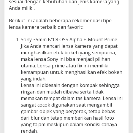
sesuai dengan kebutuhan dan jenis kamera yang
M
Anda miliki.
e
m
Berikut ini adalah beberapa rekomendasi tipe
u
lensa kamera terbaik dan favorit:
a
s
Sony 35mm F/1.8 OSS Alpha E-Mount Prime
k
Jika Anda mencari lensa kamera yang dapat
a
menghasilkan efek bokeh yang sempurna,
n
maka lensa Sony ini bisa menjadi pilihan
!
utama. Lensa prime atau fix ini memiliki
kemampuan untuk menghasilkan efek bokeh
yang indah.
Lensa ini didesain dengan kompak sehingga
ringan dan mudah dibawa serta tidak
memakan tempat dalam tas kamera. Lensa ini
sangat cocok digunakan saat mengambil
gambar objek yang bergerak, tetap bebas
dari blur dan tetap memberikan hasil foto
yang tajam meskipun dalam kondisi cahaya
rendah.