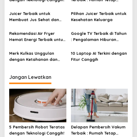
i
Bersih Tanpa Kesulitan!
p
Juicer Terbaik untuk
Pilihan Juicer Terbaik untuk
o
Membuat Jus Sehat dan
Kesehatan Keluarga
s
Lezat
Rekomendasi Air Fryer
Google TV Terbaik di Tahun
Hemat Energi Terbaik untuk
: Pengalaman Hiburan
Masakan Lezat
Maksimal dengan Layar
Luas!
Merk Kulkas Unggulan
10 Laptop AI Terkini dengan
dengan Ketahanan dan
Fitur Canggih
Efisiensi Energi Terbaik
Jangan Lewatkan
5 Pembersih Robot Teratas
Delapan Pembersih Vakum
dengan Teknologi Canggih!
Terbaik : Rumah Tetap