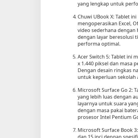
yang lengkap untuk perfor
g
a
Chuwi UBook X: Tablet ini
n
mengoperasikan Excel, O
H
video sederhana dengan h
a
r
dengan layar beresolusi 
g
performa optimal.
a
B
Acer Switch 5: Tablet ini 
e
x 1.440 piksel dan masa 
Tempat Makan di 
r
Dengan desain ringkas nan
Di Daerah, Jambi, Travel
s
untuk keperluan sekolah 
a
i
Microsoft Surface Go 2: Ta
n
Tempat Makan All You Can Eat di
yang lebih luas dengan au
g
Jambi
layarnya untuk suara yan
Di Daerah, Jambi, Travel
|
3 Januari 2025
dengan masa pakai baterai
prosesor Intel Pentium G
Microsoft Surface Book 3: 
dan 15 inci dengan spesi