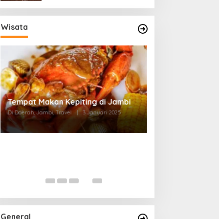
Wisata
Tempat Makan di Thehok Jambi
Di Daerah, Jambi, Travel
|
3 Januari 2025
General