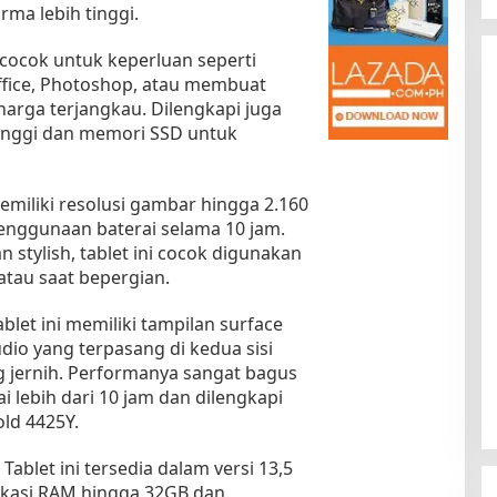
ma lebih tinggi.
 cocok untuk keperluan seperti
ffice, Photoshop, atau membuat
arga terjangkau. Dilengkapi juga
tinggi dan memori SSD untuk
memiliki resolusi gambar hingga 2.160
penggunaan baterai selama 10 jam.
Kota Baru Jambi
Tempat Makan Kepiting di Jambi
 stylish, tablet ini cocok digunakan
|
3 Januari 2025
Di Daerah, Jambi, Travel
|
3 Januari 2025
atau saat bepergian.
blet ini memiliki tampilan surface
dio yang terpasang di kedua sisi
g jernih. Performanya sangat bagus
 lebih dari 10 jam dan dilengkapi
old 4425Y.
Tablet ini tersedia dalam versi 13,5
fikasi RAM hingga 32GB dan