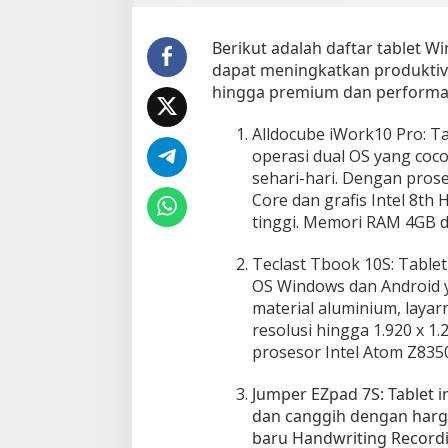
2
0
2
Berikut adalah daftar tablet W
1
dapat meningkatkan produktiv
:
hingga premium dan performa 
K
u
Alldocube iWork10 Pro: Ta
a
operasi dual OS yang coc
l
sehari-hari. Dengan prose
i
Core dan grafis Intel 8th 
t
tinggi. Memori RAM 4GB d
a
s
Teclast Tbook 10S: Tablet
P
OS Windows dan Android y
r
e
material aluminium, laya
m
resolusi hingga 1.920 x 1.
i
prosesor Intel Atom Z835
u
m
Jumper EZpad 7S: Tablet i
d
dan canggih dengan harga
e
baru Handwriting Recordi
n