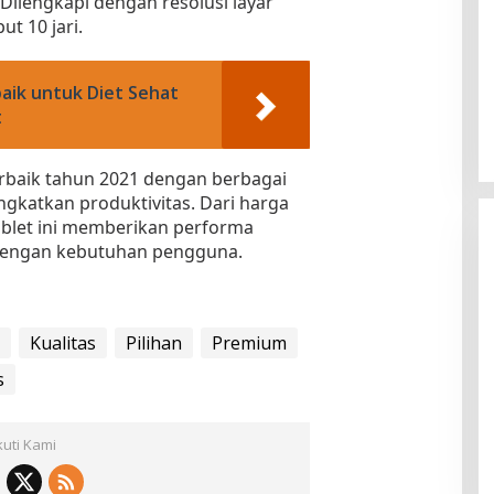
Dilengkapi dengan resolusi layar
ut 10 jari.
aik untuk Diet Sehat
t
erbaik tahun 2021 dengan berbagai
ngkatkan produktivitas. Dari harga
ablet ini memberikan performa
 dengan kebutuhan pengguna.
Kualitas
Pilihan
Premium
s
kuti Kami