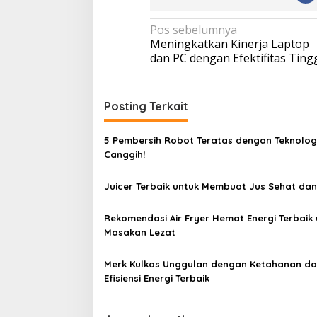
N
Pos sebelumnya
Meningkatkan Kinerja Laptop
a
dan PC dengan Efektifitas Ting
v
i
Posting Terkait
g
a
5 Pembersih Robot Teratas dengan Teknolog
s
Canggih!
i
p
Juicer Terbaik untuk Membuat Jus Sehat dan
o
Rekomendasi Air Fryer Hemat Energi Terbaik 
s
Masakan Lezat
Merk Kulkas Unggulan dengan Ketahanan d
Efisiensi Energi Terbaik