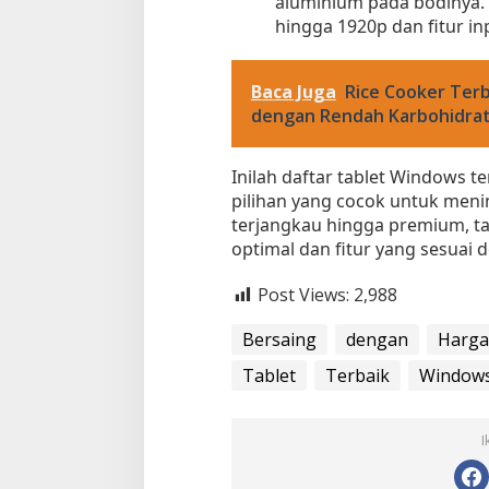
aluminium pada bodinya. 
hingga 1920p dan fitur inp
Baca Juga
Rice Cooker Terb
dengan Rendah Karbohidra
Inilah daftar tablet Windows t
pilihan yang cocok untuk meni
terjangkau hingga premium, t
optimal dan fitur yang sesuai
Post Views:
2,988
Bersaing
dengan
Harga
Tablet
Terbaik
Window
I