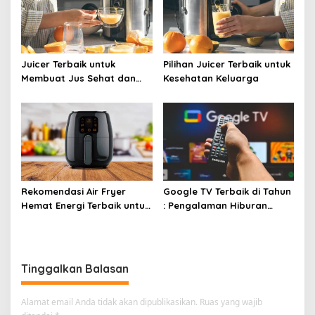
Juicer Terbaik untuk
Pilihan Juicer Terbaik untuk
Membuat Jus Sehat dan
Kesehatan Keluarga
Lezat
Rekomendasi Air Fryer
Google TV Terbaik di Tahun
Hemat Energi Terbaik untuk
: Pengalaman Hiburan
Masakan Lezat
Maksimal dengan Layar
Luas!
Tinggalkan Balasan
Alamat email Anda tidak akan dipublikasikan.
Ruas yang wajib