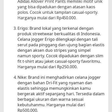
Adidas Allover Print Pants memiliki motif unik
n
yang bisa dipadukan dengan atasan kaos
t
polos. Cocok untuk tampilan casual-sporty.
u
Harganya mulai dari Rp450.000.
k
G
Erigo: Brand lokal yang terkenal dengan
a
produk streetwear berkualitas di Indonesia.
y
Celana jogger Erigo dilengkapi dengan tali
a
serut pada pinggang dan ujung bagian elastis
K
a
dengan aksen duo stripes yang simpel
s
namun sporty. Cocok dipadukan dengan slim
u
fit t-shirt atau jaket casual-sporty favoritmu.
a
Harganya mulai dari Rp250.000.
l
y
Nike: Brand ini menghadirkan celana jogger
a
dengan bahan Dri-Fit yang nyaman dan
n
elastis sehingga memungkinkan kamu
g
bergerak aktif sepanjang hari. Tersedia dalam
T
berbagai ukuran dan warna sesuai
r
kebutuhanmu. Harganya mulai dari
e
n
Rp500,000.