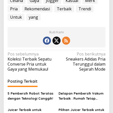
Celana
Gaya
Jogger
Kasual
Merk
Pria
Rekomendasi
Terbaik
Trendi
Untuk
yang
Ikuti Kami
N
Pos sebelumnya
Pos berikutnya
Koleksi Terbaik Sepatu
Sneakers Adidas Pria
a
Converse Pria untuk
Terunggul dalam
v
Gaya yang Memukau!
Sejarah Mode
i
Posting Terkait
g
a
5 Pembersih Robot Teratas
Delapan Pembersih Vakum
s
dengan Teknologi Canggih!
Terbaik : Rumah Tetap
i
Bersih Tanpa Kesulitan!
p
Juicer Terbaik untuk
Pilihan Juicer Terbaik untuk