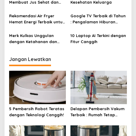
Membuat Jus Sehat dan
Kesehatan Keluarga
o
Lezat
s
Rekomendasi Air Fryer
Google TV Terbaik di Tahun
Hemat Energi Terbaik untuk
: Pengalaman Hiburan
Masakan Lezat
Maksimal dengan Layar
Luas!
Merk Kulkas Unggulan
10 Laptop AI Terkini dengan
dengan Ketahanan dan
Fitur Canggih
Efisiensi Energi Terbaik
Jangan Lewatkan
5 Pembersih Robot Teratas
Delapan Pembersih Vakum
dengan Teknologi Canggih!
Terbaik : Rumah Tetap
Bersih Tanpa Kesulitan!