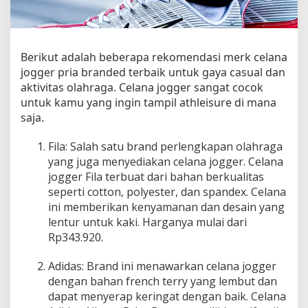
e
l
a
n
Berikut adalah beberapa rekomendasi merk celana
a
jogger pria branded terbaik untuk gaya casual dan
J
aktivitas olahraga. Celana jogger sangat cocok
o
g
untuk kamu yang ingin tampil athleisure di mana
g
saja.
e
r
Fila: Salah satu brand perlengkapan olahraga
P
yang juga menyediakan celana jogger. Celana
r
jogger Fila terbuat dari bahan berkualitas
i
seperti cotton, polyester, dan spandex. Celana
a
ini memberikan kenyamanan dan desain yang
T
lentur untuk kaki. Harganya mulai dari
e
Rp343.920.
r
b
Adidas: Brand ini menawarkan celana jogger
a
i
dengan bahan french terry yang lembut dan
k
dapat menyerap keringat dengan baik. Celana
u