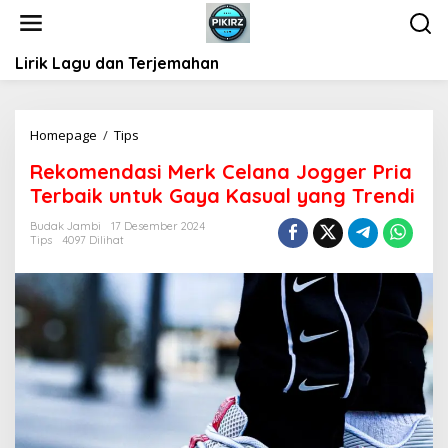
L
e
w
Lirik Lagu dan Terjemahan
a
t
i
k
Homepage
/
Tips
R
e
e
k
Rekomendasi Merk Celana Jogger Pria
k
o
Terbaik untuk Gaya Kasual yang Trendi
o
n
m
t
Budak Jambi
17 Desember 2024
e
Tips
4097 Dilihat
e
n
n
d
a
s
i
M
e
r
k
C