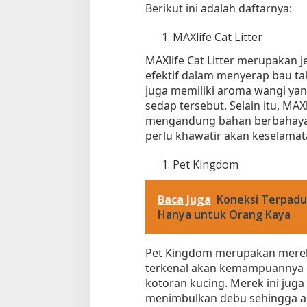
Berikut ini adalah daftarnya:
A
n
MAXlife Cat Litter
a
k
MAXlife Cat Litter merupakan j
K
efektif dalam menyerap bau tak
u
juga memiliki aroma wangi ya
c
sedap tersebut. Selain itu, MAX
i
mengandung bahan berbahaya, 
n
perlu khawatir akan keselama
g
Tempat Makan di 
Di Daerah, Jambi, Travel
Pet Kingdom
Baca Juga
Koneksi Terpadu
Tempat Makan All You Can Eat di
Hanya untuk Orang Kaya
Jambi
Di Daerah, Jambi, Travel
|
3 Januari 2025
Pet Kingdom merupakan merek 
terkenal akan kemampuannya 
kotoran kucing. Merek ini jug
menimbulkan debu sehingga a