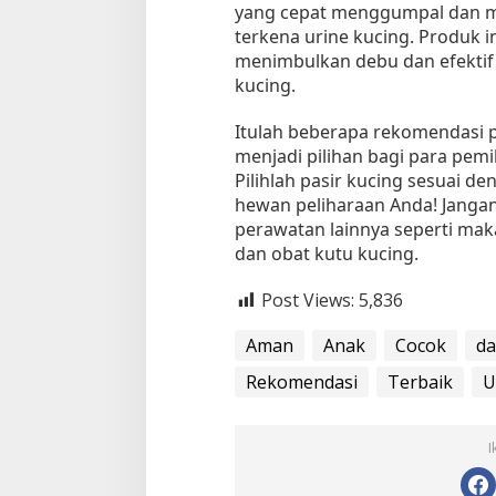
yang cepat menggumpal dan me
terkena urine kucing. Produk i
menimbulkan debu dan efektif
kucing.
Itulah beberapa rekomendasi p
menjadi pilihan bagi para pemi
Pilihlah pasir kucing sesuai 
hewan peliharaan Anda! Janga
perawatan lainnya seperti maka
dan obat kutu kucing.
Post Views:
5,836
Aman
Anak
Cocok
d
Rekomendasi
Terbaik
U
I