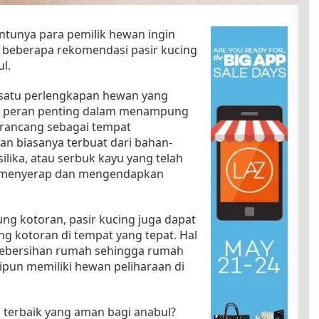
entunya para pemilik hewan ingin
ah beberapa rekomendasi pasir kucing
l.
 satu perlengkapan hewan yang
i peran penting dalam menampung
dirancang sebagai tempat
n biasanya terbuat dari bahan-
silika, atau serbuk kayu yang telah
k menyerap dan mengendapkan
g kotoran, pasir kucing juga dapat
 kotoran di tempat yang tepat. Hal
kebersihan rumah sehingga rumah
pun memiliki hewan peliharaan di
ng terbaik yang aman bagi anabul?