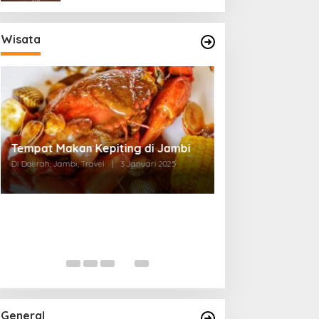
Wisata
Tempat Makan di Thehok Jambi
Di Daerah, Jambi, Travel
|
3 Januari 2025
General