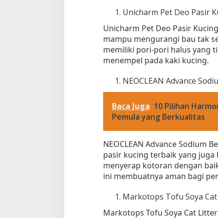
Unicharm Pet Deo Pasir K
Unicharm Pet Deo Pasir Kucing t
mampu mengurangi bau tak seda
memiliki pori-pori halus yang
menempel pada kaki kucing.
NEOCLEAN Advance Sodiu
Baca Juga
10 Pilihan Harmo
Pemula yang Berkualitas
NEOCLEAN Advance Sodium Ben
pasir kucing terbaik yang juga 
menyerap kotoran dengan baik
ini membuatnya aman bagi pem
Markotops Tofu Soya Cat 
Markotops Tofu Soya Cat Litter