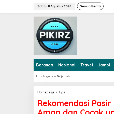
L
Sabtu, 8 Agustus 2026
Semua Berita
e
w
a
t
i
k
e
k
o
n
t
e
Beranda
Nasional
Travel
Jambi
n
Lirik Lagu dan Terjemahan
Homepage
/
Tips
R
e
Rekomendasi Pasir 
k
o
Aman dan Cocok un
m