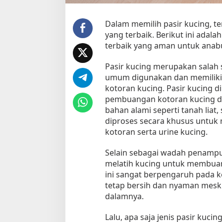
i
k
y
Dalam memilih pasir kucing, t
a
yang terbaik. Berikut ini adal
n
terbaik yang aman untuk anabu
g
A
Pasir kucing merupakan salah
m
umum digunakan dan memilik
a
kotoran kucing. Pasir kucing 
n
pembuangan kotoran kucing da
d
bahan alami seperti tanah liat, 
a
diproses secara khusus untu
n
kotoran serta urine kucing.
C
o
c
Selain sebagai wadah penampun
o
melatih kucing untuk membuang
k
ini sangat berpengaruh pada 
u
tetap bersih dan nyaman meski
n
dalamnya.
t
u
Lalu, apa saja jenis pasir kuci
k