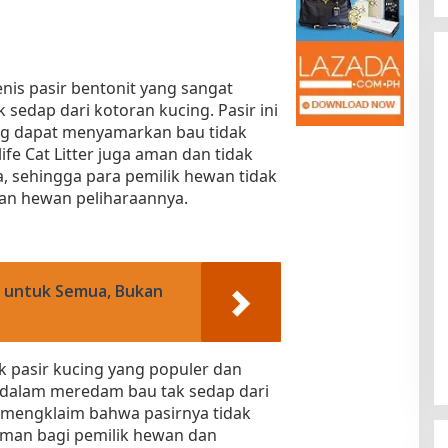
enis pasir bentonit yang sangat
 sedap dari kotoran kucing. Pasir ini
ng dapat menyamarkan bau tidak
life Cat Litter juga aman dan tidak
sehingga para pemilik hewan tidak
tan hewan peliharaannya.
Kota Baru Jambi
Tempat Makan Kepiting di Jambi
|
3 Januari 2025
Di Daerah, Jambi, Travel
|
3 Januari 2025
 untuk Semua, Bukan
pasir kucing yang populer dan
dalam meredam bau tak sedap dari
a mengklaim bahwa pasirnya tidak
man bagi pemilik hewan dan