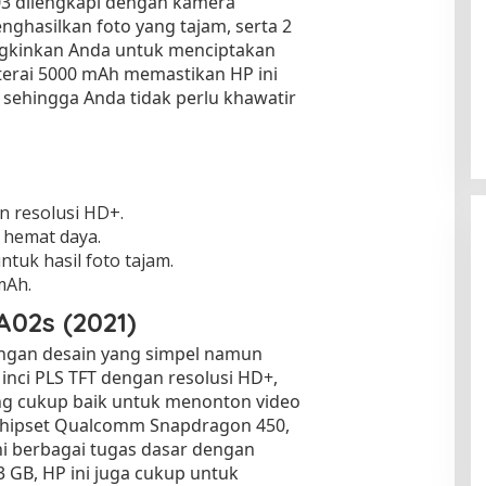
03 dilengkapi dengan kamera
ghasilkan foto yang tajam, serta 2
kinkan Anda untuk menciptakan
erai 5000 mAh memastikan HP ini
 sehingga Anda tidak perlu khawatir
an resolusi HD+.
 hemat daya.
tuk hasil foto tajam.
mAh.
02s (2021)
ngan desain yang simpel namun
5 inci PLS TFT dengan resolusi HD+,
ng cukup baik untuk menonton video
 chipset Qualcomm Snapdragon 450,
 berbagai tugas dasar dengan
 GB, HP ini juga cukup untuk