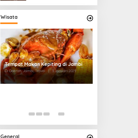
Wisata
Tempat Makan di Thehok Jambi
Di Daerah, Jambi, Travel
|
3 Januari 2025
General