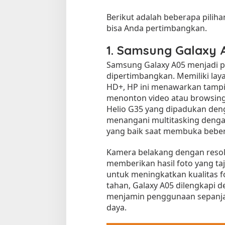
d
Berikut adalah beberapa pilih
a
bisa Anda pertimbangkan.
n
H
1.
Samsung Galaxy A
a
r
Samsung Galaxy A05 menjadi p
g
dipertimbangkan. Memiliki laya
a
HD+, HP ini menawarkan tampi
E
menonton video atau browsing.
k
Tempat Makan di 
Helio G35 yang dipadukan de
o
Di Daerah, Jambi, Travel
menangani multitasking deng
n
o
yang baik saat membuka bebera
m
i
Kamera belakang dengan resol
Tempat Makan All You Can Eat di
s
memberikan hasil foto yang ta
Jambi
untuk meningkatkan kualitas f
Di Daerah, Jambi, Travel
|
3 Januari 2025
tahan, Galaxy A05 dilengkapi 
menjamin penggunaan sepanjan
daya.