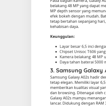
Pada bagian kamera, Galaxy A
belakang 48 MP yang dapat men
MP depth sensor yang memung
efek bokeh dengan mudah. Bat
tetap bertahan sepanjang hari,
kehabisan daya.
Keunggulan:
Layar besar 6,5 inci deng
Chipset Unisoc T606 yang
Kamera belakang 48 MP un
Daya tahan baterai 5000 
3.
Samsung Galaxy A
Samsung Galaxy A02s hadir de
tetap elegan. Memiliki layar 6,
memberikan kualitas visual ya
dan browsing. Ditenagai oleh
Galaxy A02s mampu menangani
lancar. Didukung dengan RAM 3