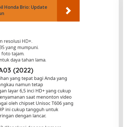
il Honda Brio: Update
un
an resolusi HD+.
G35 yang mumpuni.
foto tajam.
ntuk daya tahan lama.
03 (2022)
ihan yang tepat bagi Anda yang
angkau namun tetap
n layar 6,5 inci HD+ yang cukup
kenyamanan saat menonton video
agai oleh chipset Unisoc T606 yang
P ini cukup tangguh untuk
ringan dengan lancar.