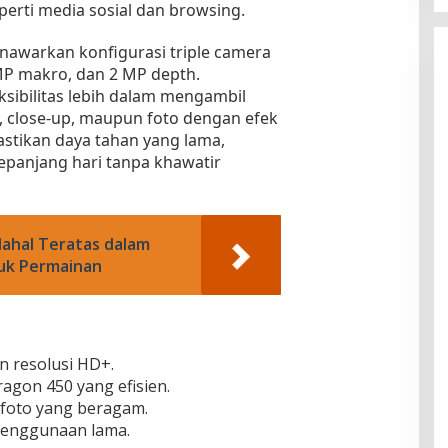
perti media sosial dan browsing.
nawarkan konfigurasi triple camera
MP makro, dan 2 MP depth.
ksibilitas lebih dalam mengambil
et, close-up, maupun foto dengan efek
stikan daya tahan yang lama,
anjang hari tanpa khawatir
ahal Teratas dalam
uk Permainan
an resolusi HD+.
gon 450 yang efisien.
 foto yang beragam.
penggunaan lama.