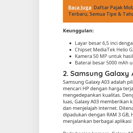
Baca Juga
Daftar Pajak Mob
Terbaru, Semua Tipe & Tah
Keunggulan:
Layar besar 6,5 inci deng
Chipset MediaTek Helio 
Kamera 50 MP untuk hasil 
Baterai besar 5000 mAh u
2.
Samsung Galaxy A
Samsung Galaxy A03 adalah pil
mencari HP dengan harga terj
mengedepankan kualitas. Denga
luas, Galaxy A03 memberikan 
dan menjelajah internet. Diten
dipadukan dengan RAM 3 GB, H
menjalankan berbagai aplikasi 