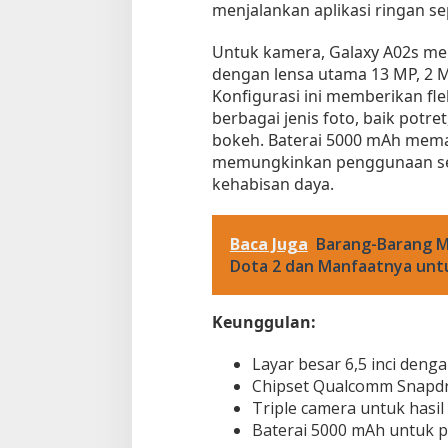
menjalankan aplikasi ringan se
Untuk kamera, Galaxy A02s me
dengan lensa utama 13 MP, 2 
Konfigurasi ini memberikan fle
berbagai jenis foto, baik potr
bokeh. Baterai 5000 mAh mema
memungkinkan penggunaan sep
kehabisan daya.
Baca Juga
Barang-Barang M
Dota 2 dan Manfaatnya unt
Keunggulan:
Layar besar 6,5 inci deng
Chipset Qualcomm Snapdra
Triple camera untuk hasil
Baterai 5000 mAh untuk 