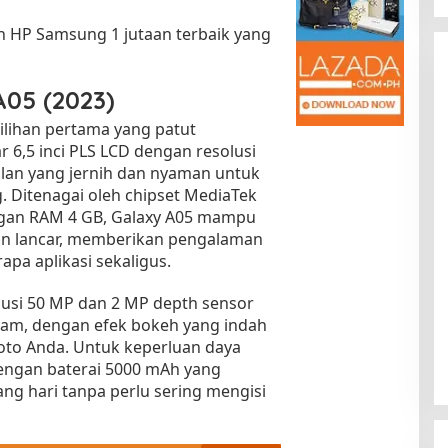
an HP Samsung 1 jutaan terbaik yang
05 (2023)
ilihan pertama yang patut
r 6,5 inci PLS LCD dengan resolusi
lan yang jernih dan nyaman untuk
 Ditenagai oleh chipset MediaTek
Kota Baru Jambi
Tempat Makan Kepiting di Jambi
ngan RAM 4 GB, Galaxy A05 mampu
|
3 Januari 2025
Di Daerah, Jambi, Travel
|
3 Januari 2025
an lancar, memberikan pengalaman
pa aplikasi sekaligus.
usi 50 MP dan 2 MP depth sensor
jam, dengan efek bokeh yang indah
oto Anda. Untuk keperluan daya
dengan baterai 5000 mAh yang
g hari tanpa perlu sering mengisi