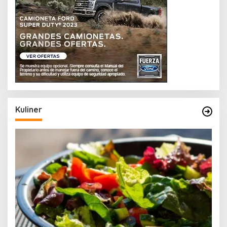
Kuliner