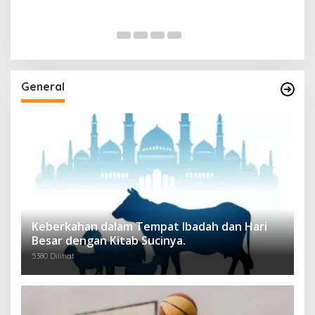
General
Keberkahan dalam Tempat Ibadah dan Hari
Besar dengan Kitab Sucinya.
5380 Dilihat