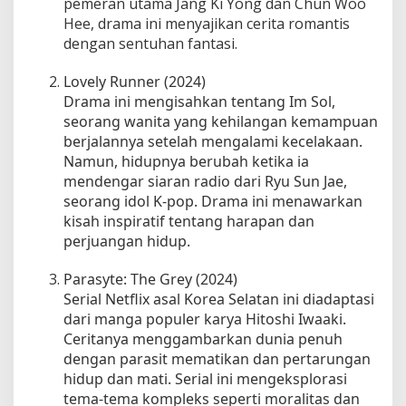
pemeran utama Jang Ki Yong dan Chun Woo
g
Hee, drama ini menyajikan cerita romantis
H
dengan sentuhan fantasi.
a
r
Lovely Runner (2024)
u
Drama ini mengisahkan tentang Im Sol,
s
seorang wanita yang kehilangan kemampuan
D
berjalannya setelah mengalami kecelakaan.
i
Namun, hidupnya berubah ketika ia
t
mendengar siaran radio dari Ryu Sun Jae,
o
n
seorang idol K-pop. Drama ini menawarkan
t
kisah inspiratif tentang harapan dan
o
perjuangan hidup.
n
Parasyte: The Grey (2024)
Serial Netflix asal Korea Selatan ini diadaptasi
dari manga populer karya Hitoshi Iwaaki.
Ceritanya menggambarkan dunia penuh
dengan parasit mematikan dan pertarungan
hidup dan mati. Serial ini mengeksplorasi
tema-tema kompleks seperti moralitas dan