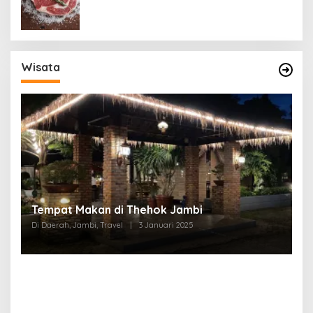
Wisata
Tempat Makan di Thehok Jambi
Di Daerah, Jambi, Travel
|
3 Januari 2025