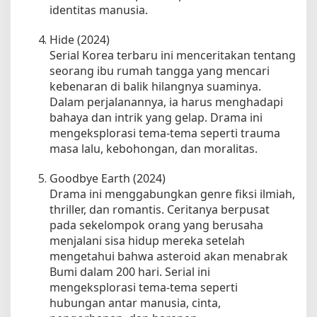
identitas manusia.
Hide (2024)
Serial Korea terbaru ini menceritakan tentang
seorang ibu rumah tangga yang mencari
kebenaran di balik hilangnya suaminya.
Dalam perjalanannya, ia harus menghadapi
bahaya dan intrik yang gelap. Drama ini
mengeksplorasi tema-tema seperti trauma
masa lalu, kebohongan, dan moralitas.
Goodbye Earth (2024)
Drama ini menggabungkan genre fiksi ilmiah,
thriller, dan romantis. Ceritanya berpusat
pada sekelompok orang yang berusaha
menjalani sisa hidup mereka setelah
mengetahui bahwa asteroid akan menabrak
Bumi dalam 200 hari. Serial ini
mengeksplorasi tema-tema seperti
hubungan antar manusia, cinta,