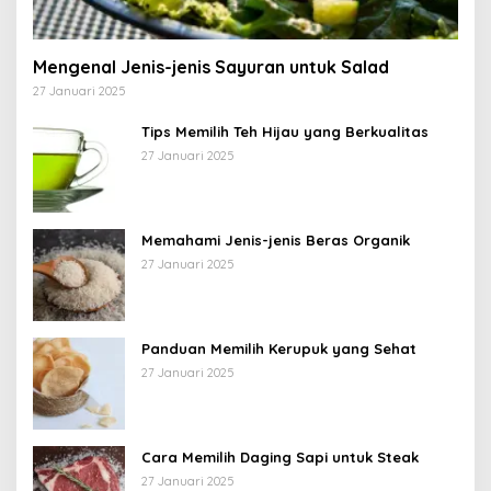
Mengenal Jenis-jenis Sayuran untuk Salad
27 Januari 2025
Tips Memilih Teh Hijau yang Berkualitas
27 Januari 2025
Memahami Jenis-jenis Beras Organik
27 Januari 2025
Panduan Memilih Kerupuk yang Sehat
27 Januari 2025
Cara Memilih Daging Sapi untuk Steak
27 Januari 2025