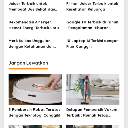
o
Juicer Terbaik untuk
Pilihan Juicer Terbaik untuk
s
Membuat Jus Sehat dan
Kesehatan Keluarga
Lezat
Rekomendasi Air Fryer
Google TV Terbaik di Tahun
Hemat Energi Terbaik untuk
: Pengalaman Hiburan
Masakan Lezat
Maksimal dengan Layar
Luas!
Merk Kulkas Unggulan
10 Laptop AI Terkini dengan
dengan Ketahanan dan
Fitur Canggih
Efisiensi Energi Terbaik
Jangan Lewatkan
5 Pembersih Robot Teratas
Delapan Pembersih Vakum
dengan Teknologi Canggih!
Terbaik : Rumah Tetap
Bersih Tanpa Kesulitan!