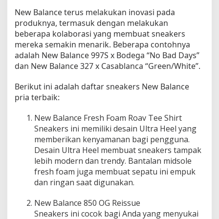
e
New Balance terus melakukan inovasi pada
p
produknya, termasuk dengan melakukan
a
beberapa kolaborasi yang membuat sneakers
n
mereka semakin menarik. Beberapa contohnya
j
adalah New Balance 997S x Bodega “No Bad Days”
a
dan New Balance 327 x Casablanca “Green/White”.
n
g
Berikut ini adalah daftar sneakers New Balance
M
pria terbaik:
a
s
a
New Balance Fresh Foam Roav Tee Shirt
Sneakers ini memiliki desain Ultra Heel yang
memberikan kenyamanan bagi pengguna.
Desain Ultra Heel membuat sneakers tampak
lebih modern dan trendy. Bantalan midsole
fresh foam juga membuat sepatu ini empuk
dan ringan saat digunakan.
New Balance 850 OG Reissue
Sneakers ini cocok bagi Anda yang menyukai