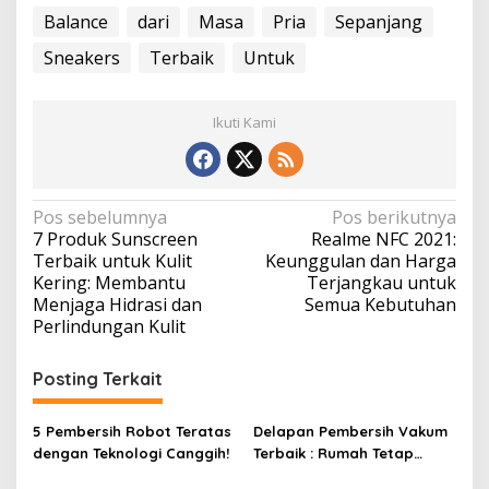
Balance
dari
Masa
Pria
Sepanjang
Sneakers
Terbaik
Untuk
Ikuti Kami
N
Pos sebelumnya
Pos berikutnya
7 Produk Sunscreen
Realme NFC 2021:
a
Terbaik untuk Kulit
Keunggulan dan Harga
v
Kering: Membantu
Terjangkau untuk
Menjaga Hidrasi dan
Semua Kebutuhan
i
Perlindungan Kulit
g
a
Posting Terkait
s
i
5 Pembersih Robot Teratas
Delapan Pembersih Vakum
dengan Teknologi Canggih!
Terbaik : Rumah Tetap
p
Bersih Tanpa Kesulitan!