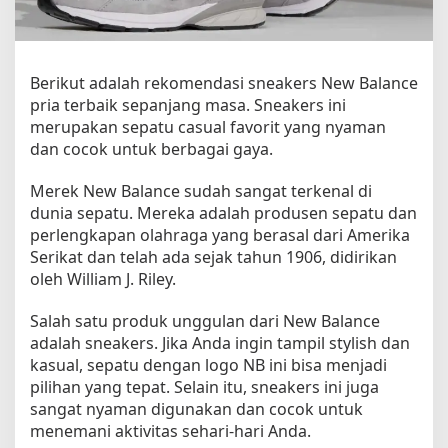
n
t
u
k
Berikut adalah rekomendasi sneakers New Balance
P
pria terbaik sepanjang masa. Sneakers ini
r
merupakan sepatu casual favorit yang nyaman
i
a
dan cocok untuk berbagai gaya.
d
a
Merek New Balance sudah sangat terkenal di
r
dunia sepatu. Mereka adalah produsen sepatu dan
i
perlengkapan olahraga yang berasal dari Amerika
N
Serikat dan telah ada sejak tahun 1906, didirikan
e
oleh William J. Riley.
w
B
Salah satu produk unggulan dari New Balance
a
adalah sneakers. Jika Anda ingin tampil stylish dan
l
kasual, sepatu dengan logo NB ini bisa menjadi
a
pilihan yang tepat. Selain itu, sneakers ini juga
n
c
sangat nyaman digunakan dan cocok untuk
e
menemani aktivitas sehari-hari Anda.
S