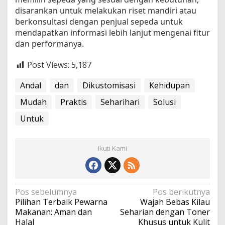
disarankan untuk melakukan riset mandiri atau
berkonsultasi dengan penjual sepeda untuk
mendapatkan informasi lebih lanjut mengenai fitur
dan performanya.
Post Views:
5,187
Andal
dan
Dikustomisasi
Kehidupan
Mudah
Praktis
Seharihari
Solusi
Untuk
Ikuti Kami
N
Pos sebelumnya
Pos berikutnya
Pilihan Terbaik Pewarna
Wajah Bebas Kilau
a
Makanan: Aman dan
Seharian dengan Toner
v
Halal
Khusus untuk Kulit