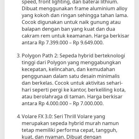
speed, front lighting, dan baterai lithium.
A
Dibuat menggunakan frame aluminium alloy
n
yang kokoh dan ringan sehingga tahan lama.
d
Cocok digunakan untuk naik gunung atau
a
balapan dengan ban yang kuat dan dua
l
cakram rem untuk keamanan. Harga berkisar
d
antara Rp 7.399.000 – Rp 9.649.000.
a
n
Polygon Path 2: Sepeda hybrid berteknologi
M
u
tinggi dari Polygon yang menggabungkan
d
kecepatan, kelincahan, dan kemudahan
a
penggunaan dalam satu desain minimalis
h
dan berkelas. Cocok untuk aktivitas sehari-
D
hari seperti pergi ke kantor, berkeliling kota,
i
atau berolahraga di taman. Harga berkisar
k
antara Rp 4.000.000 – Rp 7.000.000.
u
s
Volare FX 3.0: Seri Thrill Volare yang
t
merupakan sepeda hybrid murah namun
o
tetap memiliki performa cepat, tangguh,
m
i
kuat, dan nyaman. Dibuat dengan