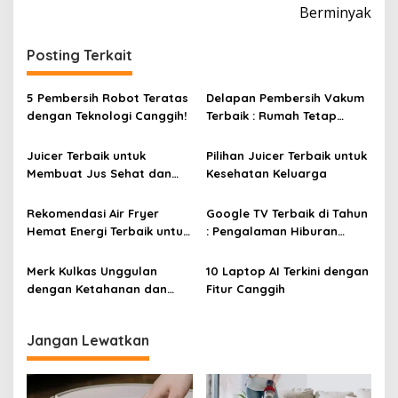
Berminyak
i
g
Posting Terkait
a
s
5 Pembersih Robot Teratas
Delapan Pembersih Vakum
i
dengan Teknologi Canggih!
Terbaik : Rumah Tetap
Bersih Tanpa Kesulitan!
p
Juicer Terbaik untuk
Pilihan Juicer Terbaik untuk
o
Membuat Jus Sehat dan
Kesehatan Keluarga
s
Lezat
Rekomendasi Air Fryer
Google TV Terbaik di Tahun
Hemat Energi Terbaik untuk
: Pengalaman Hiburan
Masakan Lezat
Maksimal dengan Layar
Luas!
Merk Kulkas Unggulan
10 Laptop AI Terkini dengan
dengan Ketahanan dan
Fitur Canggih
Efisiensi Energi Terbaik
Jangan Lewatkan