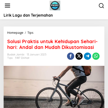
L
e
w
Lirik Lagu dan Terjemahan
a
t
i
k
Homepage
/
Tips
S
e
o
k
Solusi Praktis untuk Kehidupan Sehari-
l
o
hari: Andal dan Mudah Dikustomisasi
u
n
s
t
Budak Jambi
13 Januari 2025
i
Tips
5187 Dilihat
e
P
n
r
a
k
t
i
s
u
n
t