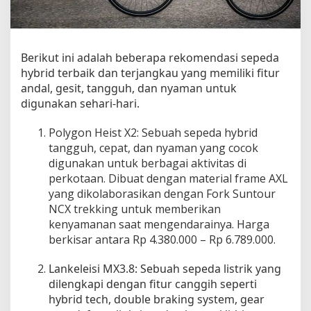
u
k
K
e
Berikut ini adalah beberapa rekomendasi sepeda
h
hybrid terbaik dan terjangkau yang memiliki fitur
i
andal, gesit, tangguh, dan nyaman untuk
d
u
digunakan sehari-hari.
p
a
Polygon Heist X2: Sebuah sepeda hybrid
n
tangguh, cepat, dan nyaman yang cocok
S
digunakan untuk berbagai aktivitas di
e
perkotaan. Dibuat dengan material frame AXL
h
yang dikolaborasikan dengan Fork Suntour
a
NCX trekking untuk memberikan
r
kenyamanan saat mengendarainya. Harga
i
berkisar antara Rp 4.380.000 – Rp 6.789.000.
-
h
Lankeleisi MX3.8: Sebuah sepeda listrik yang
a
r
dilengkapi dengan fitur canggih seperti
i
hybrid tech, double braking system, gear
: