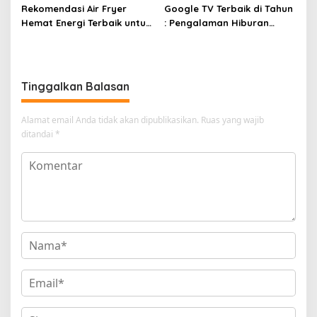
Rekomendasi Air Fryer
Google TV Terbaik di Tahun
Hemat Energi Terbaik untuk
: Pengalaman Hiburan
Masakan Lezat
Maksimal dengan Layar
Luas!
Tinggalkan Balasan
Alamat email Anda tidak akan dipublikasikan.
Ruas yang wajib
ditandai
*