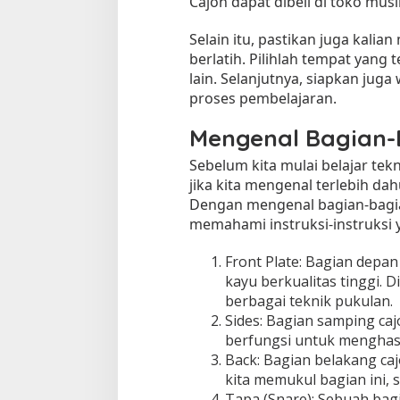
Cajon dapat dibeli di toko musi
Selain itu, pastikan juga kali
berlatih. Pilihlah tempat yan
lain. Selanjutnya, siapkan jug
proses pembelajaran.
Mengenal Bagian-
Sebelum kita mulai belajar tek
jika kita mengenal terlebih dah
Tempat Makan di 
Dengan mengenal bagian-bagia
Di Daerah, Jambi, Travel
memahami instruksi-instruksi y
Front Plate: Bagian depan
Tempat Makan All You Can Eat di
kayu berkualitas tinggi. D
Jambi
berbagai teknik pukulan.
Di Daerah, Jambi, Travel
|
3 Januari 2025
Sides: Bagian samping caj
berfungsi untuk menghasi
Back: Bagian belakang cajo
kita memukul bagian ini, 
Tapa (Snare): Sebuah bag