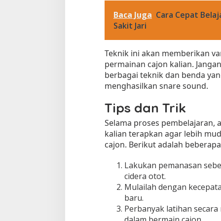
Baca Juga
Cara Cepat Belaj
Sakit Jari
Teknik ini akan memberikan va
permainan cajon kalian. Jang
berbagai teknik dan benda yan
menghasilkan snare sound.
Tips dan Trik
Selama proses pembelajaran, ad
kalian terapkan agar lebih mu
cajon. Berikut adalah beberapa 
Lakukan pemanasan sebel
cidera otot.
Mulailah dengan kecepata
baru.
Perbanyak latihan secara
dalam bermain cajon.