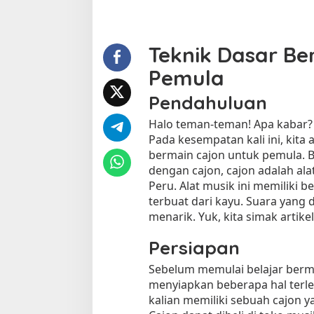
k
P
e
m
Teknik Dasar Be
u
Pemula
l
a
Pendahuluan
Halo teman-teman! Apa kabar?
Pada kesempatan kali ini, kit
bermain cajon untuk pemula. Ba
dengan cajon, cajon adalah ala
Peru. Alat musik ini memiliki b
terbuat dari kayu. Suara yang 
menarik. Yuk, kita simak artikel 
Persiapan
Sebelum memulai belajar berma
menyiapkan beberapa hal terle
kalian memiliki sebuah cajon y