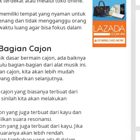
k terdekat atau melalui toko online.
an memiliki tempat yang nyaman untuk
g tenang dan tidak mengganggu orang
a waktu luang agar bisa fokus dalam
Bagian Cajon
nik dasar bermain cajon, ada baiknya
ulu bagian-bagian dari alat musik ini.
Kota Baru Jambi
Tempat Makan Kepiting di Jambi
n cajon, kita akan lebih mudah
|
3 Januari 2025
Di Daerah, Jambi, Travel
|
3 Januari 2025
ang diberikan selanjutnya.
 cajon yang biasanya terbuat dari
i sinilah kita akan melakukan
on yang juga terbuat dari kayu dan
lkan suara resonansi.
n yang juga terbuat dari kayu. Jika
suaranya akan lebih rendah.
ian tambahan yang ada di dalam