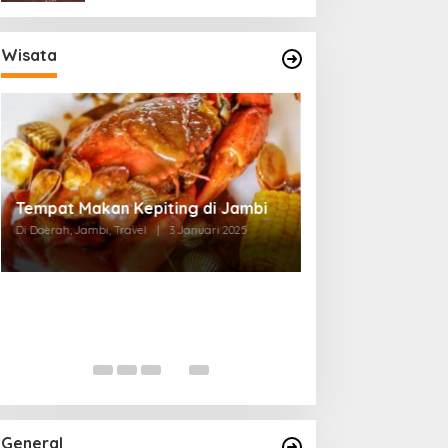
Wisata
Tempat Makan di Thehok Jambi
Di Daerah, Jambi, Travel
|
3 Januari 2025
General