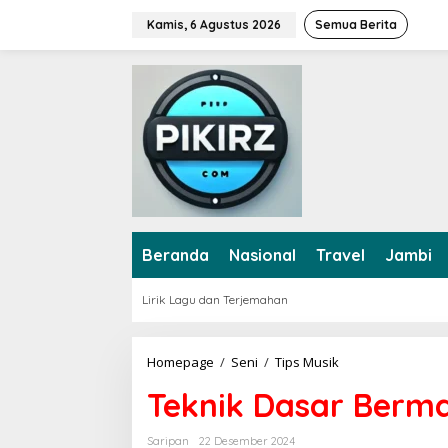
L
Kamis, 6 Agustus 2026
Semua Berita
e
w
a
t
i
k
e
k
o
n
t
e
Beranda
Nasional
Travel
Jambi
n
Lirik Lagu dan Terjemahan
Homepage
/
Seni
/
Tips Musik
T
e
Teknik Dasar Berma
k
n
i
Saripan
22 Desember 2024