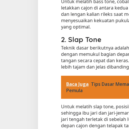
Untuk melatih bass tone, coba
letakkan cajon di antara kedua 
dan lengan kalian rileks saat
menyesuaikan kekuatan pukul
yang optimal.
2. Slap Tone
Teknik dasar berikutnya adalah 
dengan memukul bagian depan
tangan secara cepat dan keras. 
lebih tajam dan jelas dibandin
Baca Juga
Tips Dasar Mema
Pemula
Untuk melatih slap tone, posisi
sehingga ibu jari dan jari-jema
jari tengah terletak di sebelah
depan cajon dengan telapak tan