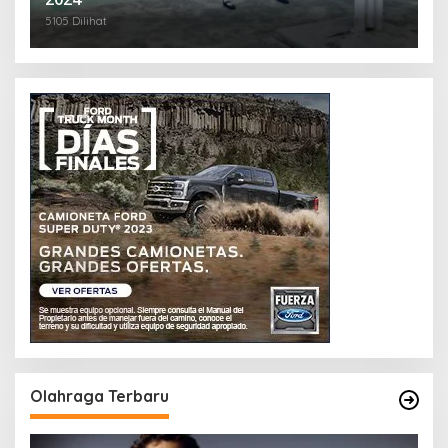
5105 Dilihat
Olahraga Terbaru