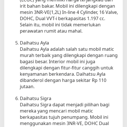
irit bahan bakar. Mobil ini dilengkapi dengan
mesin 3NR-VE(1,2L) In-line 4 Cylinder, 16 Valve,
DOHC, Dual VVT-i berkapasitas 1.197 cc.
Selain itu, mobil ini tidak memerlukan
perawatan rumit atau mahal.
Daihatsu Ayla
Daihatsu Ayla adalah salah satu mobil matic
murah terbaik yang dilengkapi dengan ruang
bagasi besar. Interior mobil ini juga
dilengkapi dengan fitur-fitur canggih untuk
kenyamanan berkendara. Daihatsu Ayla
dibanderol dengan harga sekitar Rp 110
jutaan.
Daihatsu Sigra
Daihatsu Sigra dapat menjadi pilihan bagi
mereka yang mencari mobil matic
berkapasitas tujuh penumpang. Mobil ini
menggunakan mesin 3NR-VE, DOHC Dual