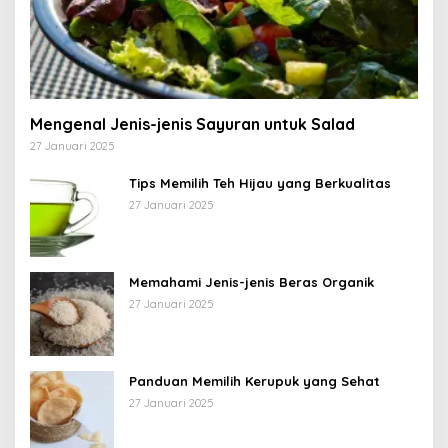
Mengenal Jenis-jenis Sayuran untuk Salad
27 Januari 2025
Tips Memilih Teh Hijau yang Berkualitas
27 Januari 2025
Memahami Jenis-jenis Beras Organik
27 Januari 2025
Panduan Memilih Kerupuk yang Sehat
27 Januari 2025