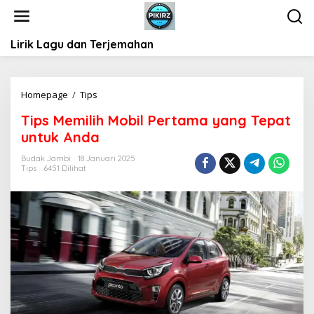
L
e
w
Lirik Lagu dan Terjemahan
a
t
i
k
Homepage
/
Tips
T
e
i
k
Tips Memilih Mobil Pertama yang Tepat
p
o
untuk Anda
s
n
M
t
Budak Jambi
18 Januari 2025
e
Tips
6451 Dilihat
e
m
n
i
l
i
h
M
o
b
i
l