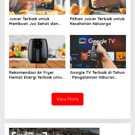
Juicer Terbaik untuk
Pilihan Juicer Terbaik untuk
Membuat Jus Sehat dan
Kesehatan Keluarga
Lezat
Rekomendasi Air Fryer
Google TV Terbaik di Tahun
Hemat Energi Terbaik untuk
: Pengalaman Hiburan
Masakan Lezat
Maksimal dengan Layar
Luas!
View More