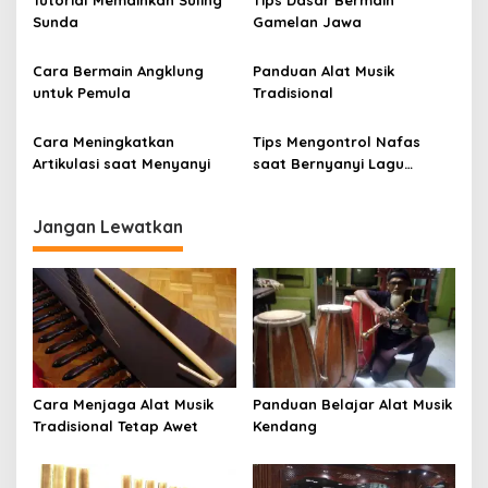
p
Sunda
Gamelan Jawa
o
Cara Bermain Angklung
Panduan Alat Musik
s
untuk Pemula
Tradisional
Cara Meningkatkan
Tips Mengontrol Nafas
Artikulasi saat Menyanyi
saat Bernyanyi Lagu
Panjang
Jangan Lewatkan
Cara Menjaga Alat Musik
Panduan Belajar Alat Musik
Tradisional Tetap Awet
Kendang