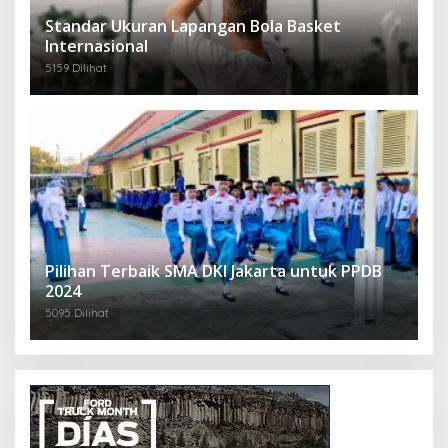
Standar Ukuran Lapangan Bola Basket
Internasional
5159 Dilihat
Pilihan Terbaik SMA DKI Jakarta untuk PPDB
2024
5095 Dilihat