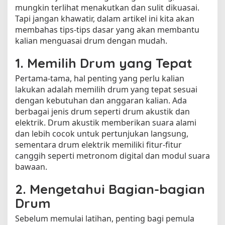
m
mungkin terlihat menakutkan dan sulit dikuasai.
D
Tapi jangan khawatir, dalam artikel ini kita akan
a
membahas tips-tips dasar yang akan membantu
s
kalian menguasai drum dengan mudah.
a
r
1. Memilih Drum yang Tepat
u
n
Pertama-tama, hal penting yang perlu kalian
t
lakukan adalah memilih drum yang tepat sesuai
u
dengan kebutuhan dan anggaran kalian. Ada
k
berbagai jenis drum seperti drum akustik dan
P
elektrik. Drum akustik memberikan suara alami
e
dan lebih cocok untuk pertunjukan langsung,
m
sementara drum elektrik memiliki fitur-fitur
u
l
canggih seperti metronom digital dan modul suara
a
bawaan.
2. Mengetahui Bagian-bagian
Drum
Sebelum memulai latihan, penting bagi pemula