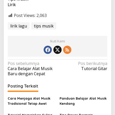
Lirik
Post Views:
2,063
lirik lagu
tips musik
Ikuti Kami
N
Pos sebelumnya
Pos berikutnya
Cara Belajar Alat Musik
Tutorial Gitar
a
Baru dengan Cepat
v
i
Posting Terkait
g
a
Cara Menjaga Alat Musik
Panduan Belajar Alat Musik
Tradisional Tetap Awet
Kendang
s
i
Tutorial Memainkan Suling
Tips Dasar Bermain