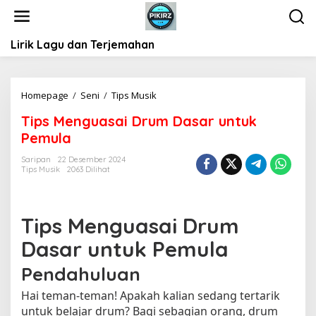
L
e
w
Lirik Lagu dan Terjemahan
a
t
i
k
Homepage
/
Seni
/
Tips Musik
T
e
i
k
Tips Menguasai Drum Dasar untuk
p
o
Pemula
s
n
M
t
Saripan
22 Desember 2024
e
Tips Musik
2063 Dilihat
e
n
n
g
u
Tips Menguasai Drum
a
s
Dasar untuk Pemula
a
i
Pendahuluan
D
r
Hai teman-teman! Apakah kalian sedang tertarik
u
untuk belajar drum? Bagi sebagian orang, drum