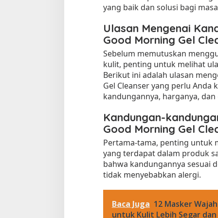
yang baik dan solusi bagi masa
b
u
Ulasan Mengenai Kan
t
Good Morning Gel Cle
a
n
Sebelum memutuskan menggun
S
kulit, penting untuk melihat ul
e
Berikut ini adalah ulasan me
j
Gel Cleanser yang perlu Anda 
a
kandungannya, harganya, dan
t
Tempat Makan di 
i
Di Daerah, Jambi, Travel
Kandungan-kandunga
!
Good Morning Gel Cle
Pertama-tama, penting untuk 
Tempat Makan All You Can Eat di
yang terdapat dalam produk sa
Jambi
bahwa kandungannya sesuai de
Di Daerah, Jambi, Travel
|
3 Januari 2025
tidak menyebabkan alergi.
Baca Juga
12 Masker Wajah
untuk Kulit Lebih Segar dan