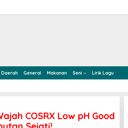
Daerah
General
Makanan
Seni
Lirik Lagu
Wajah COSRX Low pH Good
utan Sejati!