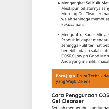
Mengangkat Sel Kulit Mat
Meskipun teksturnya san
Morning Gel Cleanser mam
wajah sehingga membuatn
kekusaman.
Mengontrol Kadar Minyak
Produk ini dapat mengatu
sehingga kulit terlihat be
berlebih adalah salah sa
COSRX Low ph Good Morni
Anda yang memiliki masal
Baca Juga
Drum Terbaik da
yang Wajib Dikenal
Cara Penggunaan COS
Gel Cleanser
Setelah mengetahui kandunga