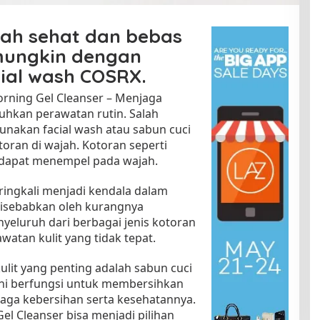
jah sehat dan bebas
mungkin dengan
al wash COSRX.
ning Gel Cleanser – Menjaga
uhkan perawatan rutin. Salah
nakan facial wash atau sabun cuci
ran di wajah. Kotoran seperti
p dapat menempel pada wajah.
eringkali menjadi kendala dalam
 disebabkan oleh kurangnya
eluruh dari berbagai jenis kotoran
atan kulit yang tidak tepat.
ulit yang penting adalah sabun cuci
ini berfungsi untuk membersihkan
jaga kebersihan serta kesehatannya.
 Cleanser bisa menjadi pilihan