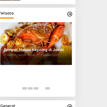
Wisata
Tempat Makan di Thehok Jambi
Di Daerah, Jambi, Travel
|
3 Januari 2025
General