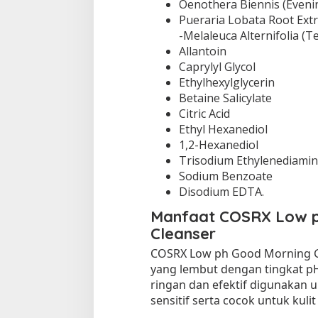
Oenothera Biennis (Evenin
Pueraria Lobata Root Extr
-Melaleuca Alternifolia (T
Allantoin
Caprylyl Glycol
Ethylhexylglycerin
Betaine Salicylate
Citric Acid
Ethyl Hexanediol
1,2-Hexanediol
Trisodium Ethylenediamin
Sodium Benzoate
Disodium EDTA.
Manfaat COSRX Low p
Cleanser
COSRX Low ph Good Morning Gel
yang lembut dengan tingkat pH
ringan dan efektif digunakan 
sensitif serta cocok untuk kulit