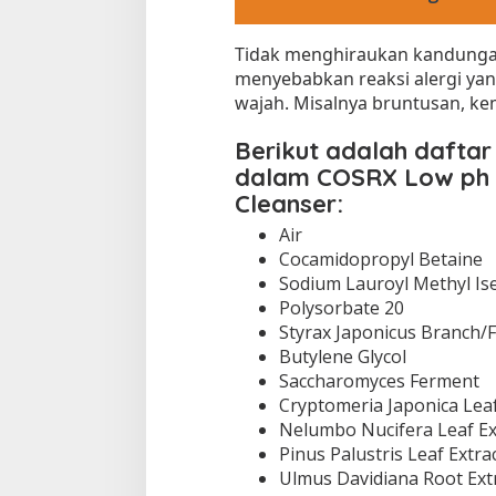
Tidak menghiraukan kandungan
menyebabkan reaksi alergi yan
wajah. Misalnya bruntusan, ke
Berikut adalah dafta
dalam COSRX Low ph 
Cleanser:
Air
Cocamidopropyl Betaine
Sodium Lauroyl Methyl Is
Polysorbate 20
Styrax Japonicus Branch/F
Butylene Glycol
Saccharomyces Ferment
Cryptomeria Japonica Leaf
Nelumbo Nucifera Leaf Ex
Pinus Palustris Leaf Extra
Ulmus Davidiana Root Ext