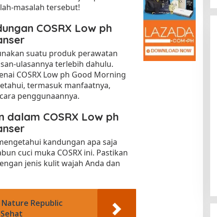
lah-masalah tersebut!
dungan COSRX Low ph
anser
akan suatu produk perawatan
asan-ulasannya terlebih dahulu.
ngenai COSRX Low ph Good Morning
ketahui, termasuk manfaatnya,
 cara penggunaannya.
Kota Baru Jambi
Tempat Makan Kepiting di Jambi
|
3 Januari 2025
Di Daerah, Jambi, Travel
|
3 Januari 2025
n dalam COSRX Low ph
anser
mengetahui kandungan apa saja
bun cuci muka COSRX ini. Pastikan
ngan jenis kulit wajah Anda dan
 Nature Republic
 Sehat