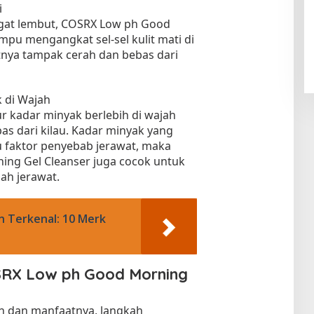
i
gat lembut, COSRX Low ph Good
pu mengangkat sel-sel kulit mati di
ya tampak cerah dan bebas dari
 di Wajah
r kadar minyak berlebih di wajah
bas dari kilau. Kadar minyak yang
tu faktor penyebab jerawat, maka
ng Gel Cleanser juga cocok untuk
ah jerawat.
n Terkenal: 10 Merk
RX Low ph Good Morning
n dan manfaatnya, langkah