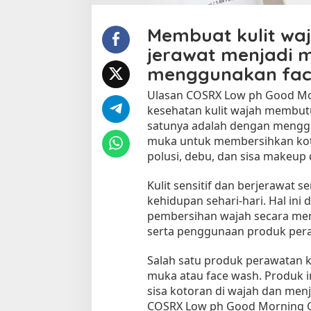
w
p
Membuat kulit wa
H
G
jerawat menjadi 
o
menggunakan faci
o
d
Ulasan COSRX Low ph Good Mor
M
kesehatan kulit wajah membut
o
satunya adalah dengan menggu
r
muka untuk membersihkan koto
n
polusi, debu, dan sisa makeu
i
n
Kulit sensitif dan berjerawat s
g
G
kehidupan sehari-hari. Hal ini
e
pembersihan wajah secara meny
l
serta penggunaan produk peraw
,
K
Salah satu produk perawatan k
e
muka atau face wash. Produk 
l
sisa kotoran di wajah dan men
e
COSRX Low ph Good Morning Gel
m