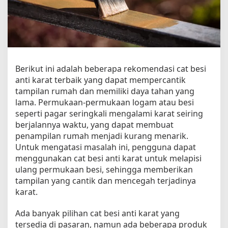
A
n
t
i
K
a
r
Berikut ini adalah beberapa rekomendasi cat besi
a
anti karat terbaik yang dapat mempercantik
t
tampilan rumah dan memiliki daya tahan yang
T
lama. Permukaan-permukaan logam atau besi
e
seperti pagar seringkali mengalami karat seiring
r
berjalannya waktu, yang dapat membuat
b
penampilan rumah menjadi kurang menarik.
a
Untuk mengatasi masalah ini, pengguna dapat
i
k
menggunakan cat besi anti karat untuk melapisi
u
ulang permukaan besi, sehingga memberikan
n
tampilan yang cantik dan mencegah terjadinya
t
karat.
u
k
Ada banyak pilihan cat besi anti karat yang
T
tersedia di pasaran, namun ada beberapa produk
a