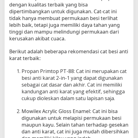
dengan kualitas terbaik yang bisa
m
dipertimbangkan untuk digunakan. Cat-cat ini
p
tidak hanya membuat permukaan besi terlihat
i
lebih baik, tetapi juga memiliki daya tahan yang
l
a
tinggi dan mampu melindungi permukaan dari
n
kerusakan akibat cuaca.
A
w
Berikut adalah beberapa rekomendasi cat besi anti
e
karat terbaik:
t
,
Propan Primtop PT-88: Cat ini merupakan cat
2
besi anti karat 2-in-1 yang dapat digunakan
0
sebagai cat dasar dan akhir. Cat ini memiliki
2
kandungan anti karat yang efektif, sehingga
4
cukup dioleskan dalam satu lapisan saja.
Mowilex Acrylic Gloss Enamel: Cat ini bisa
digunakan untuk melapisi permukaan besi
maupun kayu. Selain tahan terhadap gesekan
dan anti karat, cat ini juga mudah dibersihkan