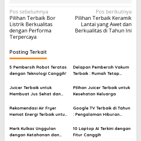
N
Pos sebelumnya
Pos berikutnya
Pilihan Terbaik Bor
Pilihan Terbaik Keramik
a
Listrik Berkualitas
Lantai yang Awet dan
v
dengan Performa
Berkualitas di Tahun Ini
Terpercaya
i
g
Posting Terkait
a
s
5 Pembersih Robot Teratas
Delapan Pembersih Vakum
i
dengan Teknologi Canggih!
Terbaik : Rumah Tetap
Bersih Tanpa Kesulitan!
p
Juicer Terbaik untuk
Pilihan Juicer Terbaik untuk
o
Membuat Jus Sehat dan
Kesehatan Keluarga
s
Lezat
Rekomendasi Air Fryer
Google TV Terbaik di Tahun
Hemat Energi Terbaik untuk
: Pengalaman Hiburan
Masakan Lezat
Maksimal dengan Layar
Luas!
Merk Kulkas Unggulan
10 Laptop AI Terkini dengan
dengan Ketahanan dan
Fitur Canggih
Efisiensi Energi Terbaik