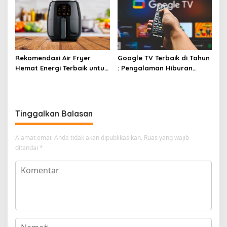
Rekomendasi Air Fryer
Google TV Terbaik di Tahun
Hemat Energi Terbaik untuk
: Pengalaman Hiburan
Masakan Lezat
Maksimal dengan Layar
Luas!
Tinggalkan Balasan
Alamat email Anda tidak akan dipublikasikan.
Ruas yang wajib
ditandai
*