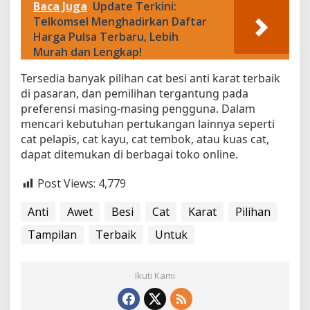
Baca Juga
Update Terkini:
Telkomsel Menghadirkan Daftar
Harga Pulsa Terbaru, Lebih
Murah dan Lengkap!
Tersedia banyak pilihan cat besi anti karat terbaik
di pasaran, dan pemilihan tergantung pada
preferensi masing-masing pengguna. Dalam
mencari kebutuhan pertukangan lainnya seperti
cat pelapis, cat kayu, cat tembok, atau kuas cat,
dapat ditemukan di berbagai toko online.
Post Views:
4,779
Anti
Awet
Besi
Cat
Karat
Pilihan
Tampilan
Terbaik
Untuk
Ikuti Kami