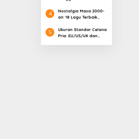
Samsung: Harga
Lengkap dan Informasi
Nostalgia Masa 2000-
4
Terkini
an: 18 Lagu Terbaik
Indonesia yang
Menggetarkan Hati
Ukuran Standar Celana
5
Pria: EU/US/UK dan
Cara Mengonversinya