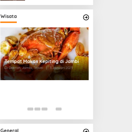
Wisata
Tempat Makan di Thehok Jambi
Di Daerah, Jambi, Travel
|
3 Januari 2025
General