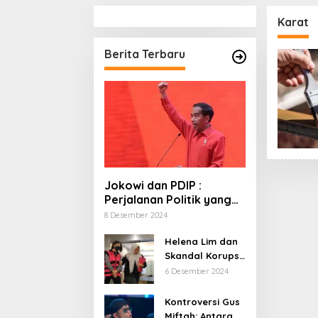
Karat
Berita Terbaru
Jokowi dan PDIP :
Perjalanan Politik yang
Penuh Warna dan
8 Desember 2024
Kejutan
Helena Lim dan
Skandal Korupsi
Timah: Kisah
6 Desember 2024
‘Crazy Rich’
yang Menjerat
Kontroversi Gus
Hukum
Miftah: Antara