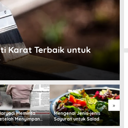
nti Karat Terbaik untuk
4
»
Maryadi Meminta
Mengenal Jenis-jenis
T
etelah Menyimpan
Sayuran untuk Salad
B
a Selama 10 Tahun