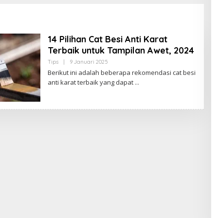
14 Pilihan Cat Besi Anti Karat
Terbaik untuk Tampilan Awet, 2024
Tips
|
9 Januari 2025
O
L
Berikut ini adalah beberapa rekomendasi cat besi
E
anti karat terbaik yang dapat
H
B
U
D
A
K
J
A
M
B
I