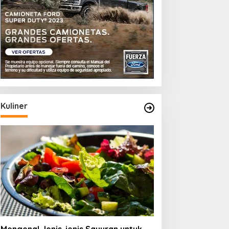
Kuliner
ips Memilih Teh Hijau yang
Memahami Jenis-jenis
erkualitas
Beras Organik