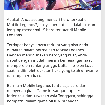
o
b
i
l
Apakah Anda sedang mencari hero terkuat di
e
Mobile Legends? Jika iya, berikut ini adalah ulasan
L
lengkap mengenai 15 hero terkuat di Mobile
e
g
Legends.
e
n
Terdapat banyak hero terkuat yang bisa Anda
d
gunakan dalam permainan Mobile Legends.
s
Dengan menggunakan hero yang kuat, Anda
:
dapat dengan mudah meraih kemenangan saat
K
memperoleh ranking tinggi. Daftar hero terkuat
e
saat ini diisi oleh deretan hero yang telah direvamp
u
dan juga hero baru.
n
g
Bermain Mobile Legends tentu saja seru dan
g
menyenangkan. Game ini sangat populer di
u
l
Indonesia dan kawasan Asia Tenggara, sehingga
a
kompetisi dalam game MOBA ini sangat
n