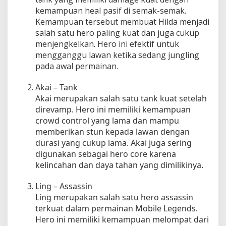
kemampuan heal pasif di semak-semak.
Kemampuan tersebut membuat Hilda menjadi
salah satu hero paling kuat dan juga cukup
menjengkelkan. Hero ini efektif untuk
mengganggu lawan ketika sedang jungling
pada awal permainan.
Akai – Tank
Akai merupakan salah satu tank kuat setelah
direvamp. Hero ini memiliki kemampuan
crowd control yang lama dan mampu
memberikan stun kepada lawan dengan
durasi yang cukup lama. Akai juga sering
digunakan sebagai hero core karena
kelincahan dan daya tahan yang dimilikinya.
Ling – Assassin
Ling merupakan salah satu hero assassin
terkuat dalam permainan Mobile Legends.
Hero ini memiliki kemampuan melompat dari