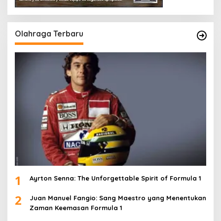
Olahraga Terbaru
1
Ayrton Senna: The Unforgettable Spirit of Formula 1
2
Juan Manuel Fangio: Sang Maestro yang Menentukan
Zaman Keemasan Formula 1