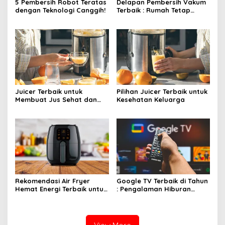
5 Pembersih Robot Teratas
Delapan Pembersih Vakum
dengan Teknologi Canggih!
Terbaik : Rumah Tetap
Bersih Tanpa Kesulitan!
Juicer Terbaik untuk
Pilihan Juicer Terbaik untuk
Membuat Jus Sehat dan
Kesehatan Keluarga
Lezat
Rekomendasi Air Fryer
Google TV Terbaik di Tahun
Hemat Energi Terbaik untuk
: Pengalaman Hiburan
Masakan Lezat
Maksimal dengan Layar
Luas!