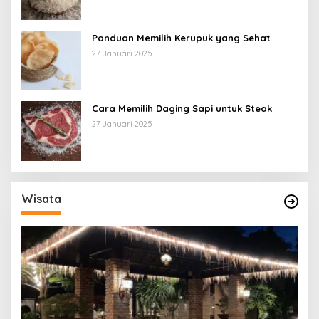
Panduan Memilih Kerupuk yang Sehat
27 Januari 2025
Cara Memilih Daging Sapi untuk Steak
27 Januari 2025
Wisata