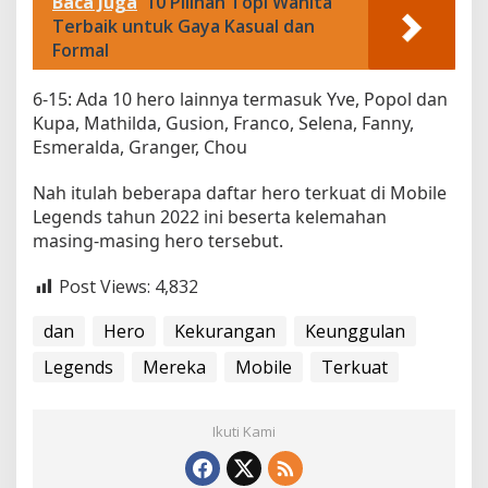
Baca Juga
10 Pilihan Topi Wanita
Terbaik untuk Gaya Kasual dan
Formal
6-15: Ada 10 hero lainnya termasuk Yve, Popol dan
Kupa, Mathilda, Gusion, Franco, Selena, Fanny,
Esmeralda, Granger, Chou
Nah itulah beberapa daftar hero terkuat di Mobile
Legends tahun 2022 ini beserta kelemahan
masing-masing hero tersebut.
Post Views:
4,832
dan
Hero
Kekurangan
Keunggulan
Legends
Mereka
Mobile
Terkuat
Ikuti Kami