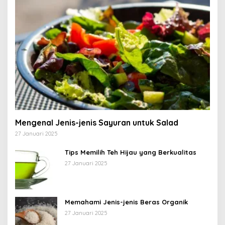
Mengenal Jenis-jenis Sayuran untuk Salad
27 Januari 2025
Tips Memilih Teh Hijau yang Berkualitas
27 Januari 2025
Memahami Jenis-jenis Beras Organik
27 Januari 2025