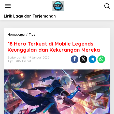
L
e
w
Lirik Lagu dan Terjemahan
a
t
i
k
Homepage
/
Tips
1
e
8
k
18 Hero Terkuat di Mobile Legends:
H
o
Keunggulan dan Kekurangan Mereka
e
n
r
t
Budak Jambi
19 Januari 2025
o
Tips
4832 Dilihat
e
T
n
e
r
k
u
a
t
d
i
M