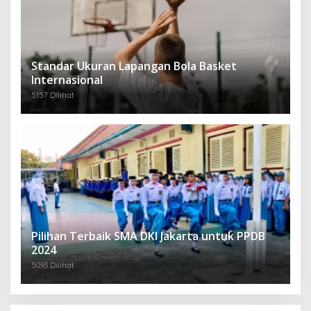
Standar Ukuran Lapangan Bola Basket
Internasional
5157 Dilihat
Pilihan Terbaik SMA DKI Jakarta untuk PPDB
2024
5093 Dilihat