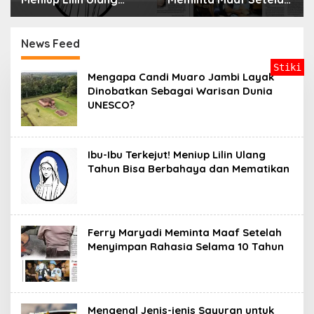
Tahun Bisa Berbahaya
Menyimpan Rahasia
dan Mematikan
Selama 10 Tahun
News Feed
Stiki
B
Mengapa Candi Muaro Jambi Layak
e
Dinobatkan Sebagai Warisan Dunia
r
UNESCO?
i
t
a
J
a
Ibu-Ibu Terkejut! Meniup Lilin Ulang
m
Tahun Bisa Berbahaya dan Mematikan
b
i
Ferry Maryadi Meminta Maaf Setelah
Menyimpan Rahasia Selama 10 Tahun
Mengenal Jenis-jenis Sayuran untuk