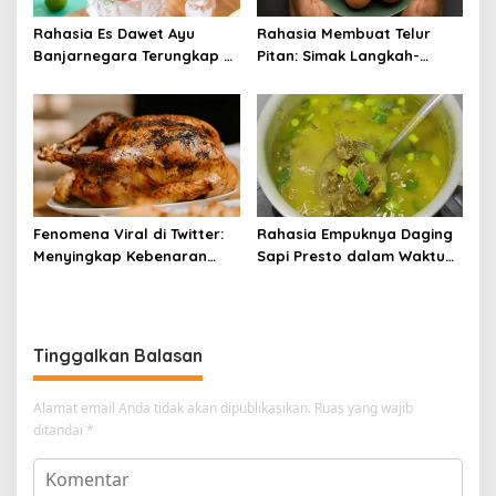
Rahasia Es Dawet Ayu
Rahasia Membuat Telur
Banjarnegara Terungkap di
Pitan: Simak Langkah-
Balik Kelezatannya
Langkahnya dan Ikuti
Panduannya
Fenomena Viral di Twitter:
Rahasia Empuknya Daging
Menyingkap Kebenaran
Sapi Presto dalam Waktu
Ayam Protena yang Tidak
Singkat: Panduan Lengkap
Sama dengan Daging
Tinggalkan Balasan
Alamat email Anda tidak akan dipublikasikan.
Ruas yang wajib
ditandai
*