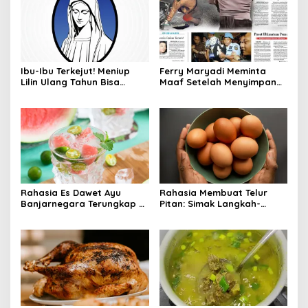
Ibu-Ibu Terkejut! Meniup
Ferry Maryadi Meminta
Lilin Ulang Tahun Bisa
Maaf Setelah Menyimpan
Berbahaya dan Mematikan
Rahasia Selama 10 Tahun
Rahasia Es Dawet Ayu
Rahasia Membuat Telur
Banjarnegara Terungkap di
Pitan: Simak Langkah-
Balik Kelezatannya
Langkahnya dan Ikuti
Panduannya