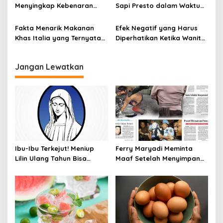
Menyingkap Kebenaran
Sapi Presto dalam Waktu
Ayam Protena yang Tidak
Singkat: Panduan Lengkap
Sama dengan Daging
Fakta Menarik Makanan
Efek Negatif yang Harus
Khas Italia yang Ternyata
Diperhatikan Ketika Wanita
Bisa Membantu
Sering Mengonsumsi Ceker
Menurunkan Berat Badan
dan Sayap Ayam
Jangan Lewatkan
Ibu-Ibu Terkejut! Meniup
Ferry Maryadi Meminta
Lilin Ulang Tahun Bisa
Maaf Setelah Menyimpan
Berbahaya dan Mematikan
Rahasia Selama 10 Tahun