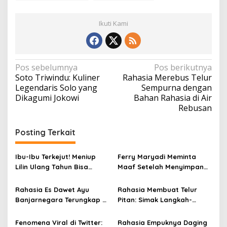
Ikuti Kami
N
Pos sebelumnya
Pos berikutnya
Soto Triwindu: Kuliner
Rahasia Merebus Telur
a
Legendaris Solo yang
Sempurna dengan
v
Dikagumi Jokowi
Bahan Rahasia di Air
Rebusan
i
g
Posting Terkait
a
s
Ibu-Ibu Terkejut! Meniup
Ferry Maryadi Meminta
i
Lilin Ulang Tahun Bisa
Maaf Setelah Menyimpan
Berbahaya dan Mematikan
Rahasia Selama 10 Tahun
p
Rahasia Es Dawet Ayu
Rahasia Membuat Telur
o
Banjarnegara Terungkap di
Pitan: Simak Langkah-
s
Balik Kelezatannya
Langkahnya dan Ikuti
Panduannya
Fenomena Viral di Twitter:
Rahasia Empuknya Daging