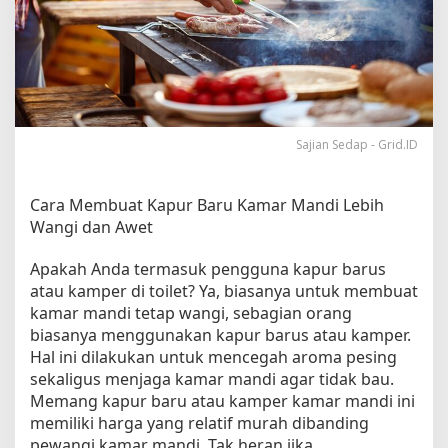
a
n
g
H
a
r
i
Sajian Sedap - Grid.ID
:
T
i
Cara Membuat Kapur Baru Kamar Mandi Lebih
p
Wangi dan Awet
s
M
Apakah Anda termasuk pengguna kapur barus
e
m
atau kamper di toilet? Ya, biasanya untuk membuat
b
kamar mandi tetap wangi, sebagian orang
u
biasanya menggunakan kapur barus atau kamper.
a
Hal ini dilakukan untuk mencegah aroma pesing
t
sekaligus menjaga kamar mandi agar tidak bau.
K
Memang kapur baru atau kamper kamar mandi ini
a
memiliki harga yang relatif murah dibanding
m
pewangi kamar mandi. Tak heran jika
p