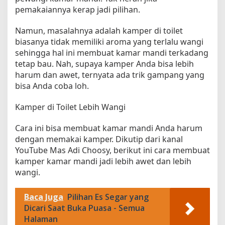
pemakaiannya kerap jadi pilihan.
e
r
Namun, masalahnya adalah kamper di toilet
K
a
biasanya tidak memiliki aroma yang terlalu wangi
m
sehingga hal ini membuat kamar mandi terkadang
a
tetap bau. Nah, supaya kamper Anda bisa lebih
r
harum dan awet, ternyata ada trik gampang yang
M
bisa Anda coba loh.
a
n
Kamper di Toilet Lebih Wangi
d
i
Cara ini bisa membuat kamar mandi Anda harum
T
dengan memakai kamper. Dikutip dari kanal
a
YouTube Mas Adi Choosy, berikut ini cara membuat
h
kamper kamar mandi jadi lebih awet dan lebih
a
n
wangi.
L
a
Baca Juga
Pilihan Es Segar yang
m
Dicari Saat Buka Puasa - Semua
a
Halaman