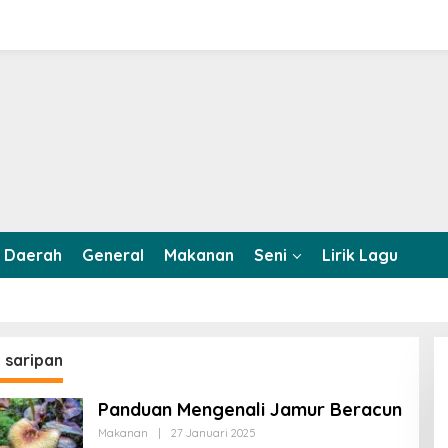
Daerah
General
Makanan
Seni
Lirik Lagu
:
saripan
Panduan Mengenali Jamur Beracun
Makanan
|
27 Januari 2025
O
L