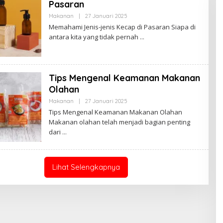
N
Pasaran
Makanan
|
27 Januari 2025
O
L
Memahami Jenis-jenis Kecap di Pasaran Siapa di
E
antara kita yang tidak pernah
H
S
A
R
I
P
Tips Mengenal Keamanan Makanan
A
N
Olahan
Makanan
|
27 Januari 2025
O
L
Tips Mengenal Keamanan Makanan Olahan
E
Makanan olahan telah menjadi bagian penting
H
S
dari
A
R
I
P
A
Lihat Selengkapnya
N