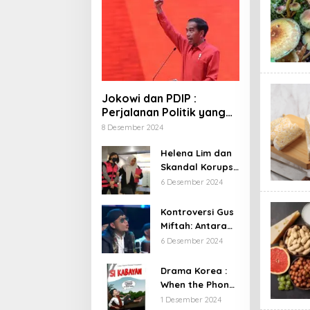
Jokowi dan PDIP :
Perjalanan Politik yang
Penuh Warna dan
8 Desember 2024
Kejutan
Helena Lim dan
Skandal Korupsi
Timah: Kisah
6 Desember 2024
‘Crazy Rich’
yang Menjerat
Kontroversi Gus
Hukum
Miftah: Antara
Canda dan
6 Desember 2024
Kritik, Apa yang
Sebenarnya
Drama Korea :
Terjadi?
When the Phone
Rings Kisah
1 Desember 2024