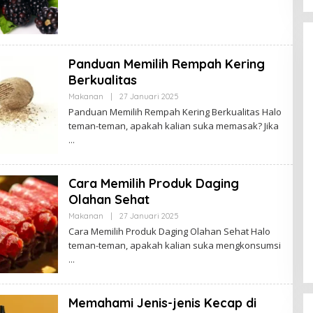
S
A
R
I
P
A
N
Panduan Memilih Rempah Kering
Berkualitas
Makanan
|
27 Januari 2025
O
L
Panduan Memilih Rempah Kering Berkualitas Halo
E
teman-teman, apakah kalian suka memasak? Jika
H
S
Kota Baru Jambi
Tempat Makan Kepiting di Jambi
A
R
|
3 Januari 2025
Di Daerah, Jambi, Travel
|
3 Januari 2025
I
P
Cara Memilih Produk Daging
A
N
Olahan Sehat
Makanan
|
27 Januari 2025
O
L
Cara Memilih Produk Daging Olahan Sehat Halo
E
teman-teman, apakah kalian suka mengkonsumsi
H
S
A
R
I
P
Memahami Jenis-jenis Kecap di
A