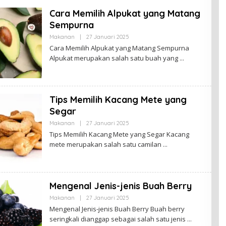
I
P
Cara Memilih Alpukat yang Matang
A
N
Sempurna
Makanan
|
27 Januari 2025
O
L
Cara Memilih Alpukat yang Matang Sempurna
E
Alpukat merupakan salah satu buah yang
H
S
A
R
I
P
Tips Memilih Kacang Mete yang
A
N
Segar
Makanan
|
27 Januari 2025
O
L
Tips Memilih Kacang Mete yang Segar Kacang
E
mete merupakan salah satu camilan
H
S
A
R
I
P
Mengenal Jenis-jenis Buah Berry
A
N
Makanan
|
27 Januari 2025
O
L
Mengenal Jenis-jenis Buah Berry Buah berry
E
seringkali dianggap sebagai salah satu jenis
H