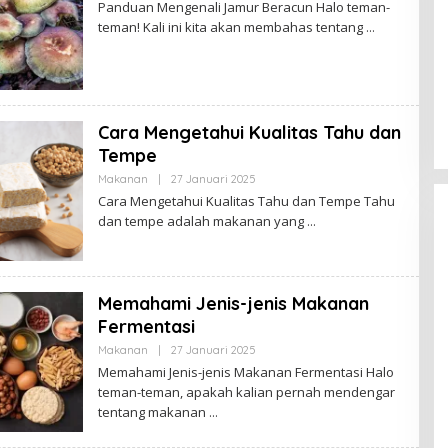
Panduan Mengenali Jamur Beracun Halo teman-
E
teman! Kali ini kita akan membahas tentang
H
S
A
R
I
P
A
N
Cara Mengetahui Kualitas Tahu dan
Tempe
Makanan
|
27 Januari 2025
O
L
Cara Mengetahui Kualitas Tahu dan Tempe Tahu
E
dan tempe adalah makanan yang
H
S
A
R
I
P
Memahami Jenis-jenis Makanan
A
N
Fermentasi
Makanan
|
27 Januari 2025
O
L
Memahami Jenis-jenis Makanan Fermentasi Halo
E
teman-teman, apakah kalian pernah mendengar
H
S
tentang makanan
A
R