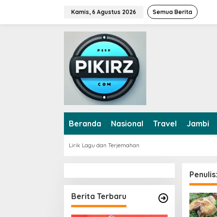
L
Kamis, 6 Agustus 2026
Semua Berita
e
w
a
t
i
k
e
k
o
n
t
e
Beranda
Nasional
Travel
Jambi
n
Lirik Lagu dan Terjemahan
Penulis
Berita Terbaru