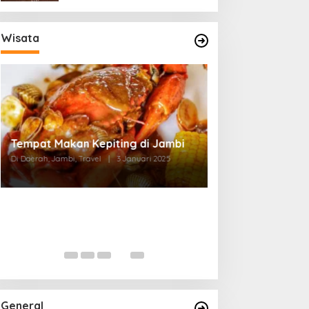
Wisata
Tempat Makan di Thehok Jambi
Di Daerah, Jambi, Travel
|
3 Januari 2025
General