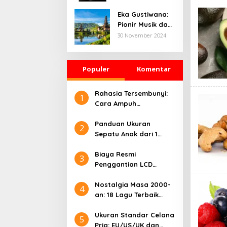
Misteri dan
Romansa
Eka Gustiwana:
Pionir Musik dan
Storytelling
30 November 2024
Kreatif di Era
Digital
Populer
Komentar
Rahasia Tersembunyi:
1
Cara Ampuh
Menghilangkan dengan
Cepat dan Efektif
Panduan Ukuran
2
Sepatu Anak dari 1
Tahun sampai 10 Tahun
Biaya Resmi
3
Penggantian LCD
Samsung: Harga
Lengkap dan Informasi
Nostalgia Masa 2000-
4
Terkini
an: 18 Lagu Terbaik
Indonesia yang
Menggetarkan Hati
Ukuran Standar Celana
5
Pria: EU/US/UK dan