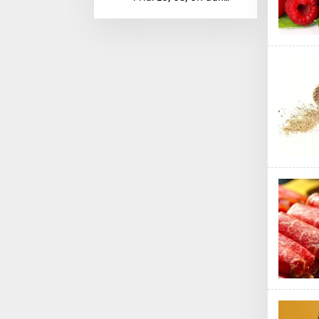
Cara Mengonversinya
Tempat Makan di 
Di Daerah, Jambi, Travel
Tempat Makan All You Can Eat di
Jambi
Di Daerah, Jambi, Travel
|
3 Januari 2025