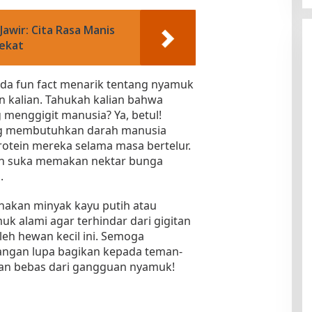
Jawir: Cita Rasa Manis
ekat
, ada fun fact menarik tentang nyamuk
n kalian. Tahukah kalian bahwa
 menggigit manusia? Ya, betul!
ng membutuhkan darah manusia
tein mereka selama masa bertelur.
ih suka memakan nektar bunga
.
unakan minyak kayu putih atau
k alami agar terhindar dari gigitan
leh hewan kecil ini. Semoga
jangan lupa bagikan kepada teman-
dan bebas dari gangguan nyamuk!