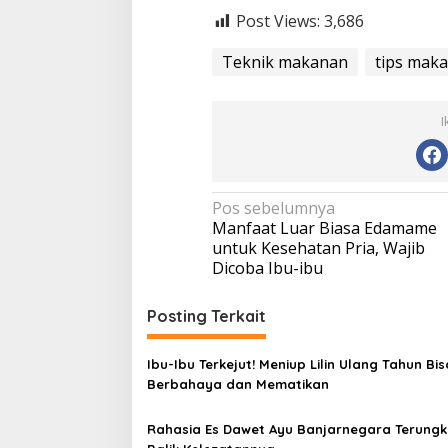
Post Views:
3,686
Teknik makanan
tips mak
I
N
Pos sebelumnya
Manfaat Luar Biasa Edamame
a
untuk Kesehatan Pria, Wajib
v
Dicoba Ibu-ibu
i
Posting Terkait
g
a
Ibu-Ibu Terkejut! Meniup Lilin Ulang Tahun Bis
s
Berbahaya dan Mematikan
i
p
Rahasia Es Dawet Ayu Banjarnegara Terungk