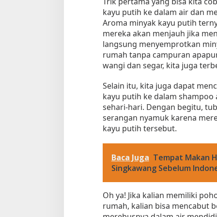
Trik pertama yang bisa kita 
kayu putih ke dalam air dan m
Aroma minyak kayu putih ternya
mereka akan menjauh jika menci
langsung menyemprotkan minya
rumah tanpa campuran apapun.
wangi dan segar, kita juga te
Selain itu, kita juga dapat m
kayu putih ke dalam shampoo a
Tempat Makan di 
sehari-hari. Dengan begitu, tu
Di Daerah, Jambi, Travel
serangan nyamuk karena mere
kayu putih tersebut.
Tempat Makan All You Can Eat di
Baca Juga
Tempat Makan Ha
Jambi
Singkawang Sebelum Indon
Di Daerah, Jambi, Travel
|
3 Januari 2025
Oh ya! Jika kalian memiliki po
rumah, kalian bisa mencabut 
merebusnya dalam air mendidih.