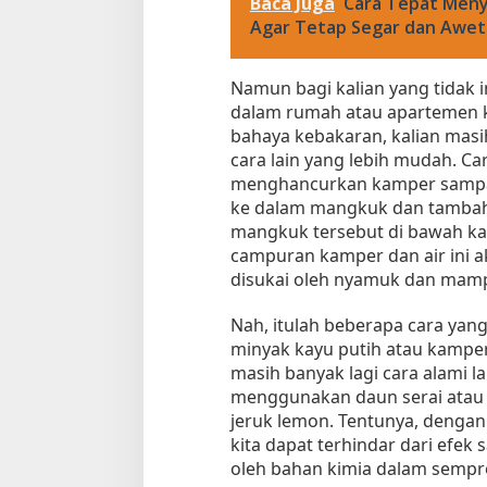
Baca Juga
Cara Tepat Meny
Agar Tetap Segar dan Awet
Namun bagi kalian yang tidak
dalam rumah atau apartemen 
bahaya kebakaran, kalian mas
cara lain yang lebih mudah. C
menghancurkan kamper sampa
ke dalam mangkuk dan tambah
mangkuk tersebut di bawah kas
campuran kamper dan air ini 
disukai oleh nyamuk dan mamp
Nah, itulah beberapa cara yan
minyak kayu putih atau kamper
masih banyak lagi cara alami la
menggunakan daun serai atau 
jeruk lemon. Tentunya, dengan
kita dapat terhindar dari efe
oleh bahan kimia dalam sempr