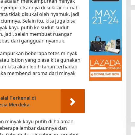
coba adalah mencampurkan minyak
enyemprotkannya di sekitar rumah.
ta tidak disukai oleh nyamuk, jadi
umnya. Selain itu, kita juga bisa
k kayu putih ke sudut-sudut
 Jadi, selain membuat ruangan
rbebas dari gangguan nyamuk.
encampurkan beberapa tetes minyak
tau lotion yang biasa kita gunakan
Kota Baru Jambi
Tempat Makan Kepiting di Jambi
buh kita akan lebih tahan terhadap
|
3 Januari 2025
Di Daerah, Jambi, Travel
|
3 Januari 2025
ka membenci aroma dari minyak
lal Terkenal di
esia Merdeka
hon minyak kayu putih di halaman
beberapa lembar daunnya dan
 Setelah itu, air rebusan tersebut