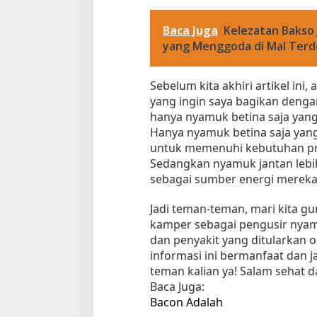
Baca Juga
Kelezatan Bakso 
yang Menggoda di Mal Terd
Sebelum kita akhiri artikel ini
yang ingin saya bagikan denga
hanya nyamuk betina saja yang
Hanya nyamuk betina saja ya
untuk memenuhi kebutuhan pro
Sedangkan nyamuk jantan leb
sebagai sumber energi mereka
Jadi teman-teman, mari kita g
kamper sebagai pengusir nyamu
dan penyakit yang ditularkan o
informasi ini bermanfaat dan 
teman kalian ya! Salam sehat 
Baca Juga:
Bacon Adalah