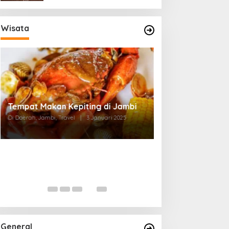
Wisata
Tempat Makan di Thehok Jambi
Di Daerah, Jambi, Travel
|
3 Januari 2025
General