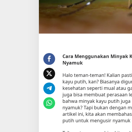
a
n
M
i
n
y
a
k
K
a
Cara Menggunakan Minyak K
y
Nyamuk
u
P
Halo teman-teman! Kalian past
u
kayu putih, kan? Biasanya dig
t
kesehatan seperti mual atau g
i
juga bisa membuat perasaan leb
h
bahwa minyak kayu putih juga
nyamuk? Tapi bukan dengan me
artikel ini, kita akan membah
putih untuk mengusir nyamuk d