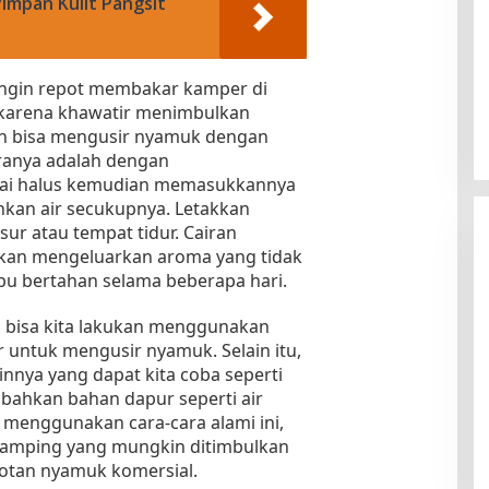
impan Kulit Pangsit
 ingin repot membakar kamper di
karena khawatir menimbulkan
ih bisa mengusir nyamuk dengan
aranya adalah dengan
i halus kemudian memasukkannya
kan air secukupnya. Letakkan
ur atau tempat tidur. Cairan
akan mengeluarkan aroma yang tidak
u bertahan selama beberapa hari.
g bisa kita lakukan menggunakan
 untuk mengusir nyamuk. Selain itu,
innya yang dapat kita coba seperti
bahkan bahan dapur seperti air
 menggunakan cara-cara alami ini,
k samping yang mungkin ditimbulkan
otan nyamuk komersial.