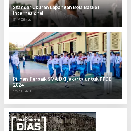
Standar Ukuran Lapangan Bola Basket
Internasional
5149 Dilihat
Pilihan Terbaik SMA DKI Jakarta untuk PPDB
2024
5084 Dilihat