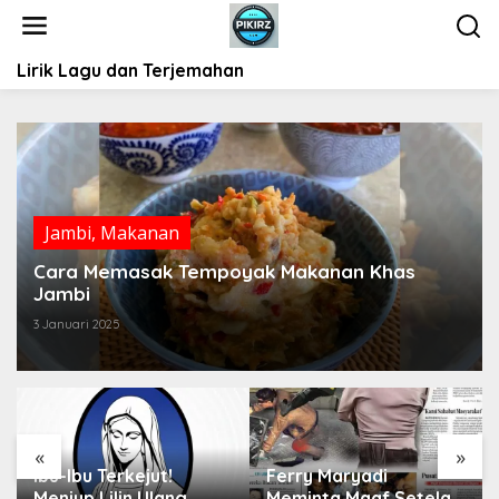
L
e
w
Lirik Lagu dan Terjemahan
a
t
i
k
e
k
o
Jambi
,
Makanan
n
t
Cara Memasak Tempoyak Makanan Khas
e
Jambi
n
3 Januari 2025
«
»
ut!
Ferry Maryadi
Mengenal Jenis-je
lang
Meminta Maaf Setelah
Sayuran untuk Sa